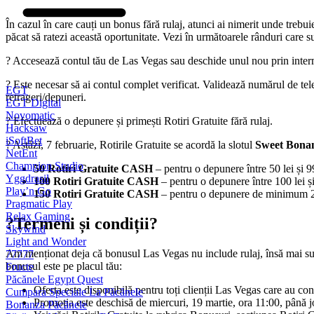
În cazul în care cauți un bonus fără rulaj, atunci ai nimerit unde trebui
păcat să ratezi această oportunitate. Vezi în următoarele rânduri care su
? Accesează contul tău de Las Vegas sau deschide unul nou prin inte
? Este necesar să ai contul complet verificat. Validează numărul de telef
EGT
retrageri/depuneri.
EGT Digital
Novomatic
? Efectuează o depunere și primești Rotiri Gratuite fără rulaj.
Hacksaw
iSoftBet
? Astăzi, 7 februarie, Rotirile Gratuite se acordă la slotul
Sweet Bonan
NetEnt
Champion Studio
50 Rotiri Gratuite CASH
– pentru o depunere între 50 lei și
Yggdrasil
100 Rotiri Gratuite CASH
– pentru o depunere între 100 lei
Play’n Go
150 Rotiri Gratuite CASH
– pentru o depunere de minimum
Pragmatic Play
Relax Gaming
?Termeni și condiții?
Skywind
Light and Wonder
Am menționat deja că bonusul Las Vegas nu include rulaj, însă mai sunt c
77777
bonusul este pe placul tău:
Fructe
Păcănele Egypt Quest
Oferta este disponibilă pentru toți clienții Las Vegas care au con
Cumpara Speciale La Păcănele
Promoția este deschisă de miercuri, 19 martie, ora 11:00, până jo
Bonanza Păcănele