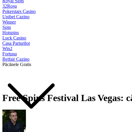
Royal Slots
32Roșu
Pokerstars Casino
Unibet Cazino
Winner
Spin
Hotspins
Luck Casino
Casa Pariurilor
Win2
Fortuna
Betfair Cazino
Păcănele Gratis
Free Spins Festival Las Vegas: c