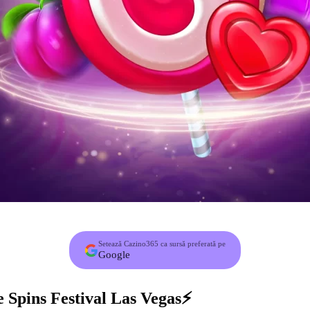
Setează Cazino365 ca sursă preferată pe
Google
e Spins Festival Las Vegas⚡