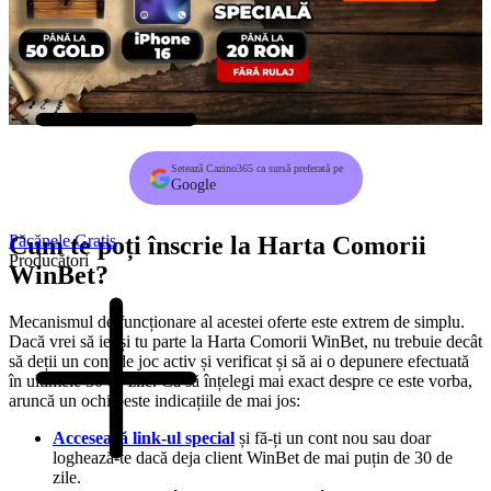
Setează Cazino365 ca sursă preferată pe
Google
Cum te poți înscrie la Harta Comorii
Păcănele Gratis
Producători
WinBet?
Mecanismul de funcționare al acestei oferte este extrem de simplu.
Dacă vrei să iei și tu parte la Harta Comorii WinBet, nu trebuie decât
să deții un cont de joc activ și verificat și să ai o depunere efectuată
în ultimele 30 de zile. Ca să înțelegi mai exact despre ce este vorba,
aruncă un ochi peste indicațiile de mai jos:
Accesează link-ul special
și fă-ți un cont nou sau doar
loghează-te dacă deja client WinBet de mai puțin de 30 de
zile.