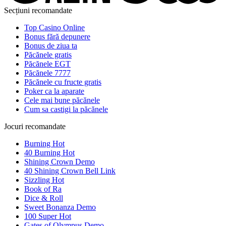
Secțiuni recomandate
Top Casino Online
Bonus fără depunere
Bonus de ziua ta
Păcănele gratis
Păcănele EGT
Păcănele 7777
Păcănele cu fructe gratis
Poker ca la aparate
Cele mai bune păcănele
Cum sa castigi la păcănele
Jocuri recomandate
Burning Hot
40 Burning Hot
Shining Crown Demo
40 Shining Crown Bell Link
Sizzling Hot
Book of Ra
Dice & Roll
Sweet Bonanza Demo
100 Super Hot
Gates of Olympus Demo