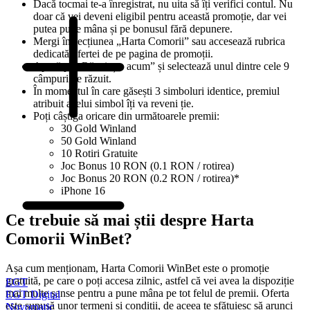
Dacă tocmai te-a înregistrat, nu uita să îți verifici contul. Nu
doar că vei deveni eligibil pentru această promoție, dar vei
putea pune mâna și pe bonusul fără depunere.
Mergi în secțiunea „Harta Comorii” sau accesează rubrica
dedicată ofertei de pe pagina de promoții.
Apasă pe „Răzuiește acum” și selectează unul dintre cele 9
câmpuri de răzuit.
În momentul în care găsești 3 simboluri identice, premiul
atribuit acelui simbol îți va reveni ție.
Poți câștiga oricare din următoarele premii:
30 Gold Winland
50 Gold Winland
10 Rotiri Gratuite
Joc Bonus 10 RON (0.1 RON / rotirea)
Joc Bonus 20 RON (0.2 RON / rotirea)*
iPhone 16
Ce trebuie să mai știi despre Harta
Comorii WinBet?
Așa cum menționam, Harta Comorii WinBet este o promoție
gratuită, pe care o poți accesa zilnic, astfel că vei avea la dispoziție
EGT
mai multe șanse pentru a pune mâna pe tot felul de premii. Oferta
EGT Digital
este supusă unor termeni și condiții, de aceea te sfătuiesc să arunci
Novomatic