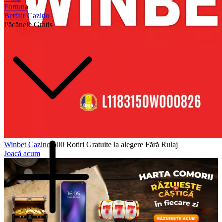
Fortuna
Betfair Cazino
Păcănele Gratis
Winbet Cazino
500 Rotiri Gratuite la alegere Fără Rulaj
Joacă acum