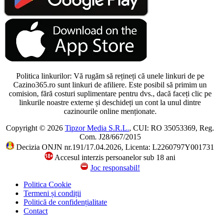
Politica linkurilor: Vă rugăm să rețineți că unele linkuri de pe
Cazino365.ro sunt linkuri de afiliere. Este posibil să primim un
comision, fără costuri suplimentare pentru dvs., dacă faceți clic pe
linkurile noastre externe și deschideți un cont la unul dintre
cazinourile online menționate.
Copyright © 2026
Tipzor Media S.R.L.
, CUI: RO 35053369, Reg.
Com. J28/667/2015
Decizia ONJN nr.191/17.04.2026, Licenta: L2260797Y001731
Accesul interzis persoanelor sub 18 ani
Joc responsabil!
Politica Cookie
Termeni și condiții
Politică de confidențialitate
Contact