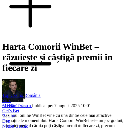
Harta Comorii WinBet –
răzuiește și câștigă premii în
fiecare zi
Top Casino România
Zinx
Cristian Dragan
Publicat pe: 7 august 2025 10:01
Mr Bit Casino
Get’s Bet
Cazinoul online WinBet vine cu una dintre cele mai atractive
Betano
promoții ale momentului. Harta Comorii WinBet este un joc gratuit,
Don
prin intermediul căruia poți câștiga premii în fiecare zi, precum
Netbet Cazino