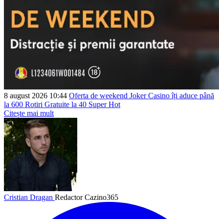
8 august 2026 10:44
Oferta de weekend Joker Casino îți aduce până
la 600 Rotiri Gratuite la 40 Super Hot
Citește mai mult
Cristian Dragan
Redactor Cazino365