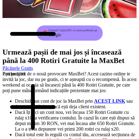
Setează Cazino365 ca sursă preferată pe
Google
Urmează pașii de mai jos și încasează
până la 400 Rotiri Gratuite la MaxBet
Păcănele Gratis
Ești pregătit de o nouă provocare MaxBet? Acest cazino online te
Producători
invită la joc, dar nu pe gratis, ci te așteaptă cu o recompensă. În acest
weekend ai ocazia să încasezi până la 400 Rotiri Gratuite, pe care
poți pune mâna urmând indicațiile prezentate mai jos:
Deschide un cont de joc la MaxBet prin
ACEST LINK
sau
doar autentifică-te dacă ești deja client existent.
Dacă îți faci un cont nou, vei încasa 150 Rotiri Gratuite cu
rulaj x10 la verificarea contului. În cazul în care ești dispus să
depui minim 30 RON, vei mai încasa alte 650 Rotiri Gratuite.
La o a treia depunere vei primi 200 rotiri cu rulaj x20.
Dacă totul este în regulă cu contul tău, accesează secțiunea de