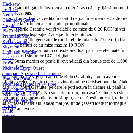
Hacksaw
Este obligatorie înscrierea la ofertă, așa că ai grijă să nu omiți
iSoftBet
acest pas.
NetEnt
Bonusul se va credita în contul de joc în termen de 72 de ore
Champion Studio
de la încheierea campaniei promoționale.
Yggdrasil
Rotirile Gratuite vor fi valabile pe miza de 0.20 RON și vei
Play’n Go
avea la dispoziție 2 zile pentru a le utiliza.
Pragmatic Play
Câștigurile generate de rotiri trebuie rulate de 25 de ori, doar
Relax Gaming
cu pariuri ce au miza maxim 10 RON.
Skywind
La rulaj se vor lua în considerare doar pariurile efectuate în
Light and Wonder
cadrul sloturilor EGT Digital.
77777
Suma maxim ce poate fi revendicată din bonus este de 1.000
Fructe
RON.
Păcănele Egypt Quest
Cumpara Speciale La Păcănele
În cazul în care vrei și mai multe Rotiri Gratuite, atunci avem o
Bonanza Păcănele
ofertă excelentă pentru tine. Cazinoul online GetsBet pune la bătaie
Păcănele Megaways ™ Free
câte 100 Rotiri Gratuite, pe care le poți activa în fiecare zi, până la
Păcănele Big Bass
data de 22 iulie 2025. Nu sună deloc rău, nu-i așa? Ei bine, să știi că
Păcănele Super Hot
poți profita de promoție foarte simplu, iar dacă ești interesat, te invit
Păcănele Jackpot
să accesezi materialul atașat mai jos, unde găsești toate informațiile
Muzică
de care ai nevoie.
Filme
Antice
Citește și
Poker ca la aparate
Sport
Bonus Fără Depunere