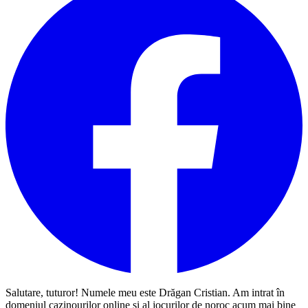
Salutare, tuturor! Numele meu este Drăgan Cristian. Am intrat în
domeniul cazinourilor online și al jocurilor de noroc acum mai bine