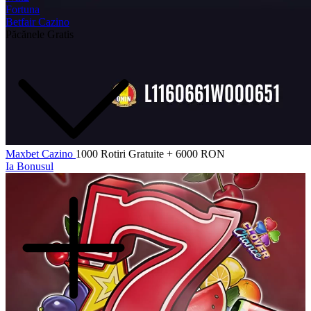
Fortuna
Betfair Cazino
Păcănele Gratis
Maxbet Cazino
1000 Rotiri Gratuite + 6000 RON
Ia Bonusul