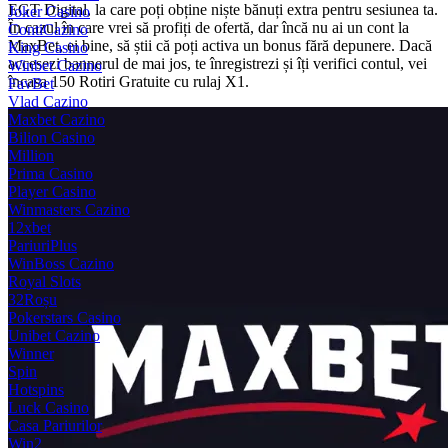
EGT Digital, la care poți obține niște bănuți extra pentru sesiunea ta.
Joker Casino
În cazul în care vrei să profiți de ofertă, dar încă nu ai un cont la
ContiCazino
MaxBet, ei bine, să știi că poți activa un bonus fără depunere. Dacă
King Casino
accesezi bannerul de mai jos, te înregistrezi și îți verifici contul, vei
Winbet Cazino
încasa 150 Rotiri Gratuite cu rulaj X1.
FavBet
Vlad Cazino
Maxbet Cazino
Bilion Casino
Million
Prima Casino
Player Casino
Winmasters Cazino
12xbet
PariuriPlus
WinBoss Cazino
Royal Slots
32Roșu
Pokerstars Casino
Unibet Cazino
Winner
Spin
Hotspins
Luck Casino
Casa Pariurilor
Win2