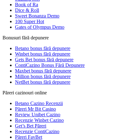
Book of Ra
Dice & Roll
Sweet Bonanza Demo
100 Super Hot
Gates of Olympus Demo
Bonusuri fără depunere
Betano bonus fără depunere
Winbet bonus fără depunere
Gets Bet bonus fără depunere
ContiCazino Bonus Fără Depunere
Maxbet bonus fără depunere
Million bonus fără depunere
NetBet bonus fără depunere
Păreri cazinouri online
Betano Cazino Recenzii
Păreri Mr Bit Casino
Review Unibet Cazino
Recenzie Winbet Cazino
Get’s Bet Păreri
Recenzie ContiCazino
Păreri FavBet