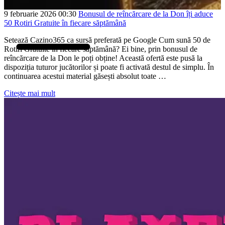
9 februarie 2026 00:30
Bonusul de reîncărcare de la Don îți aduce
50 Rotiri Gratuite în fiecare săptămână
Setează Cazino365 ca sursă preferată pe Google Cum sună 50 de
Rotiri Gratuite în fiecare săptămână? Ei bine, prin bonusul de
reîncărcare de la Don le poți obține! Această ofertă este pusă la
dispoziția tuturor jucătorilor și poate fi activată destul de simplu. În
continuarea acestui material găsești absolut toate …
Citește mai mult
Citește și
Ghid
Ruletă
Blackjack
Păcănele
Poker
Bingo
Loto
Baccarat
Jocuri cu cărți
Rummy
Table
Live
Blog