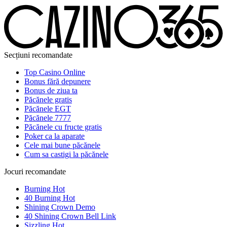
Secțiuni recomandate
Top Casino Online
Bonus fără depunere
Bonus de ziua ta
Păcănele gratis
Păcănele EGT
Păcănele 7777
Păcănele cu fructe gratis
Poker ca la aparate
Cele mai bune păcănele
Cum sa castigi la păcănele
Jocuri recomandate
Burning Hot
40 Burning Hot
Shining Crown Demo
40 Shining Crown Bell Link
Sizzling Hot