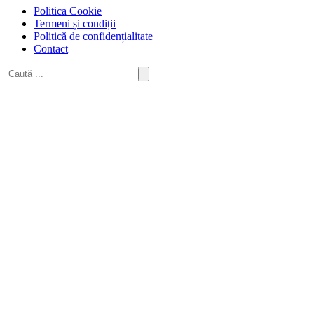
Politica Cookie
Termeni și condiții
Politică de confidențialitate
Contact