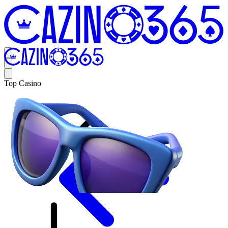
Top Casino