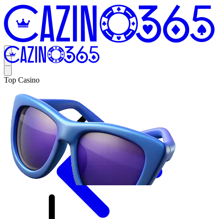
Top Casino