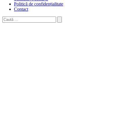
Politică de confidențialitate
Contact