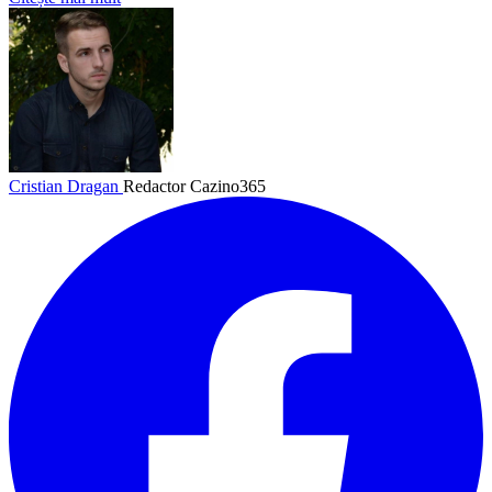
Cristian Dragan
Redactor Cazino365