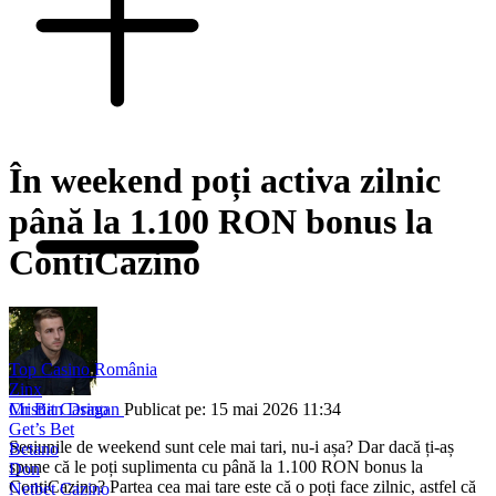
În weekend poți activa zilnic
până la 1.100 RON bonus la
ContiCazino
Top Casino România
Zinx
Cristian Dragan
Publicat pe: 15 mai 2026 11:34
Mr Bit Casino
Get’s Bet
Sesiunile de weekend sunt cele mai tari, nu-i așa? Dar dacă ți-aș
Betano
spune că le poți suplimenta cu până la 1.100 RON bonus la
Don
ContiCazino? Partea cea mai tare este că o poți face zilnic, astfel că
Netbet Cazino