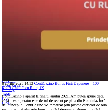
Ghid
Ruletă
Blackjack
Păcănele
Poker
Bingo
Loto
Baccarat
8 aprilie 2025 14:13
ContiCazino Bonus Fără Depunere – 100
Jocuri cu cărți
Rotiri Gratuite cu Rulaj 1X
Rummy
Table
ContiCazino a apărut la finalul anului 2021. Am putea spune deci,
Live
că și acest operator este destul de recent pe piața din România. Încă
Blog
de la început, ContiCazino s-a remarcat prin prisma ofertelor de bun
venit, dar mai ales prin bonsurile fără depunere. Bonusurile fără