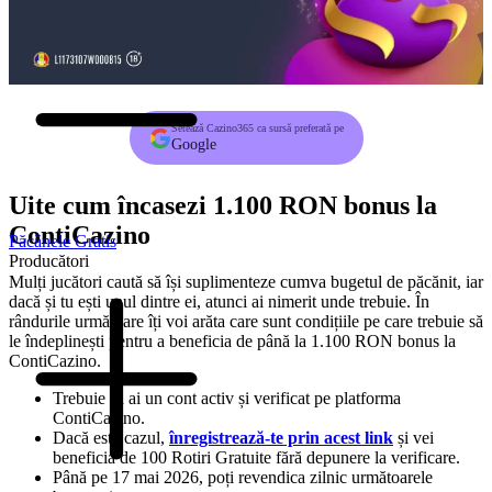
Setează Cazino365 ca sursă preferată pe
Google
Uite cum încasezi 1.100 RON bonus la
ContiCazino
Păcănele Gratis
Producători
Mulți jucători caută să își suplimenteze cumva bugetul de păcănit, iar
dacă și tu ești unul dintre ei, atunci ai nimerit unde trebuie. În
rândurile următoare îți voi arăta care sunt condițiile pe care trebuie să
le îndeplinești pentru a beneficia de până la 1.100 RON bonus la
ContiCazino.
Trebuie să ai un cont activ și verificat pe platforma
ContiCazino.
Dacă este cazul,
înregistrează-te prin acest link
și vei
beneficia de 100 Rotiri Gratuite fără depunere la verificare.
Până pe 17 mai 2026, poți revendica zilnic următoarele