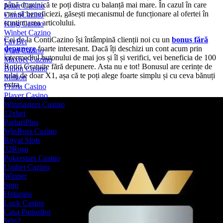
până duminică te poți distra cu balanță mai mare. În cazul în care
Joker Casino
vrei să beneficiezi, găsești mecanismul de funcționare al ofertei în
ContiCazino
continuarea articolului.
King Casino
Winbet Cazino
Cei de la ContiCazino își întâmpină clienții noi cu un
bonus fără
FavBet
depunere
foarte interesant. Dacă îți deschizi un cont acum prin
Vlad Cazino
intermediul butonului de mai jos și îl și verifici, vei beneficia de 100
Maxbet Cazino
Rotiri Gratuite fără depunere. Asta nu e tot! Bonusul are cerințe de
Bilion Casino
rulaj de doar X1, așa că te poți alege foarte simplu și cu ceva bănuți
Million
extra.
Prima Casino
Player Casino
Winmasters Cazino
12xbet
PariuriPlus
WinBoss Cazino
Royal Slots
32Roșu
Pokerstars Casino
Unibet Cazino
Winner
Spin
Hotspins
Luck Casino
Casa Pariurilor
Win2