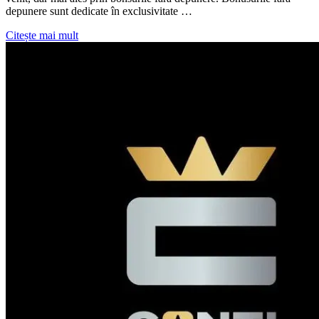
depunere sunt dedicate în exclusivitate …
Citește mai mult
Citește și
6 august 2026 10:45
Răzuiește și câștigă la WinBet – zilnic ai parte
de bonusuri cu și fără rulaj