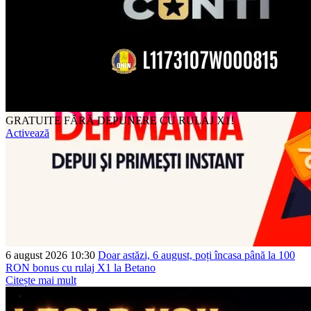
Citește mai mult
GRATUITE FĂRĂ DEPUNERE CU RULAJ X1!
Activează
6 august 2026 10:30
Doar astăzi, 6 august, poți încasa până la 100
RON bonus cu rulaj X1 la Betano
Citește mai mult