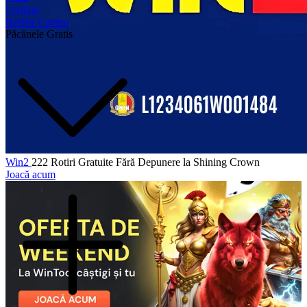
Fortuna
Betfair Cazino
Păcănele Gratis
Win2
222 Rotiri Gratuite Fără Depunere la Shining Crown
Joacă acum