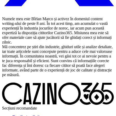
Numele meu este Bîrlan Marco și activez în domeniul content
writing-ului de peste 8 ani. În tot acest timp, am acumulat o vastă
experiență în industria jocurilor de noroc, iar acum pun această
expertiză la dispoziția cititorilor Cazino365. Misiunea mea este să
ofer materiale care să ajute jucătorii să fie ghidați corect și informați
zilnic.
Mă concentrez pe știri din industrie, ghiduri utile și analize detaliate,
iar toate articolele sunt concepute pentru a aduce cele mai valoroase
informații. În comunitatea noastră, vei găsi tot ce ai nevoie pentru a
te juca responsabil și eficient. Sunt convins că informațiile corecte
fac diferența și îmi doresc ca fiecare cititor să poată face alegeri
informate, având parte de o experiență de joc de calitate și distracție
pe măsură.
Secțiuni recomandate