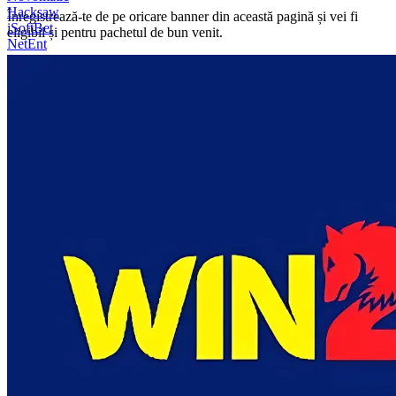
Hacksaw
Înregistrează-te de pe oricare banner din această pagină și vei fi
iSoftBet
eligibil și pentru pachetul de bun venit.
NetEnt
Champion Studio
Citește și
Yggdrasil
Play’n Go
Pragmatic Play
Relax Gaming
Skywind
Light and Wonder
77777
Fructe
Păcănele Egypt Quest
Cumpara Speciale La Păcănele
Bonanza Păcănele
Păcănele Megaways ™ Free
Păcănele Big Bass
Păcănele Super Hot
Păcănele Jackpot
Muzică
Filme
Antice
Poker ca la aparate
8 august 2026 11:20
Profită de oferta de weekend Win2 și ai bonus
Sport
la prima depunere + 170 Rotiri Gratuite pe miza de 1 leu
Bonus Fără Depunere