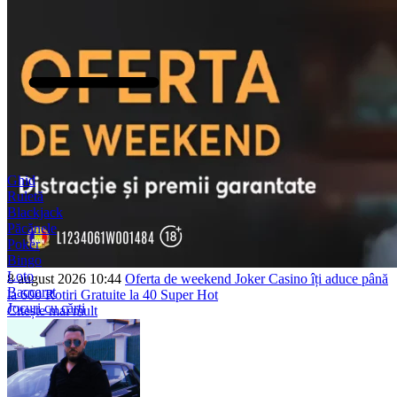
Ghid
Ruletă
Blackjack
Păcănele
Poker
Bingo
Loto
8 august 2026 10:44
Oferta de weekend Joker Casino îți aduce până
Baccarat
la 600 Rotiri Gratuite la 40 Super Hot
Jocuri cu cărți
Citește mai mult
Rummy
Table
Live
Blog