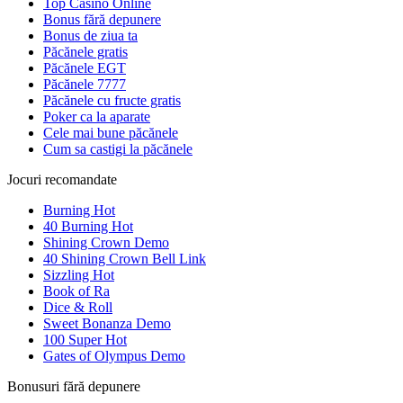
Top Casino Online
Bonus fără depunere
Bonus de ziua ta
Păcănele gratis
Păcănele EGT
Păcănele 7777
Păcănele cu fructe gratis
Poker ca la aparate
Cele mai bune păcănele
Cum sa castigi la păcănele
Jocuri recomandate
Burning Hot
40 Burning Hot
Shining Crown Demo
40 Shining Crown Bell Link
Sizzling Hot
Book of Ra
Dice & Roll
Sweet Bonanza Demo
100 Super Hot
Gates of Olympus Demo
Bonusuri fără depunere