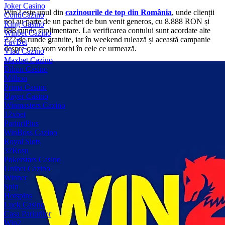
Joker Casino
Win2 este unul din
cazinourile de top din România
, unde clienții
ContiCazino
noi au parte de un pachet de bun venit generos, cu 8.888 RON și
King Casino
888 runde suplimentare. La verificarea contului sunt acordate alte
Winbet Cazino
222 de runde gratuite, iar în weekend rulează și această campanie
FavBet
despre care vom vorbi în cele ce urmează.
Vlad Cazino
Maxbet Cazino
Bilion Casino
Million
Prima Casino
Player Casino
Winmasters Cazino
12xbet
PariuriPlus
WinBoss Cazino
Royal Slots
32Roșu
Pokerstars Casino
Unibet Cazino
Winner
Spin
Hotspins
Luck Casino
Casa Pariurilor
Win2