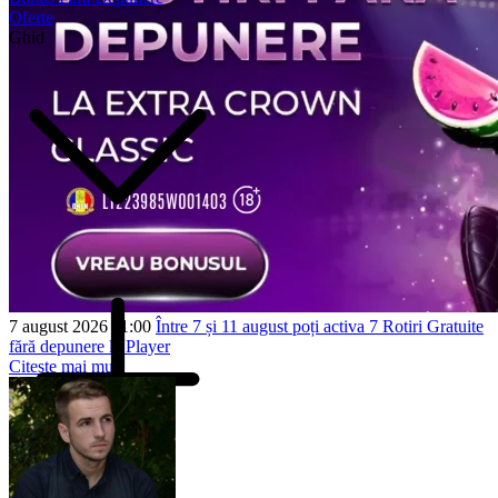
Oferte
Ghid
7 august 2026 11:00
Între 7 și 11 august poți activa 7 Rotiri Gratuite
fără depunere la Player
Citește mai mult