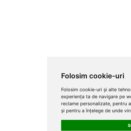
Folosim cookie-uri
Folosim cookie-uri și alte tehn
experiența ta de navigare pe we
reclame personalizate, pentru a
și pentru a înțelege de unde vin 
S