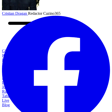
Cristian Dragan
Redactor Cazino365
Ghid
Ruletă
Blackjack
Păcănele
Poker
Bingo
Loto
Baccarat
Jocuri cu cărți
Rummy
Table
Live
Blog