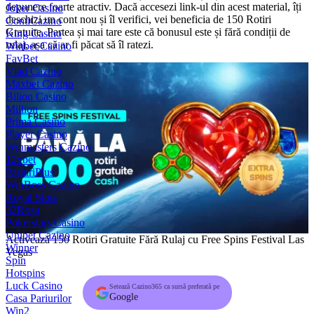
depunere foarte atractiv. Dacă accesezi link-ul din acest material, îți
Joker Casino
deschizi un cont nou și îl verifici, vei beneficia de 150 Rotiri
ContiCazino
Gratuite. Partea și mai tare este că bonusul este și fără condiții de
King Casino
rulaj, așa că ar fi păcat să îl ratezi.
Winbet Cazino
FavBet
Vlad Cazino
Maxbet Cazino
Bilion Casino
Million
Prima Casino
Player Casino
Winmasters Cazino
12xbet
PariuriPlus
WinBoss Cazino
Royal Slots
32Roșu
Pokerstars Casino
Unibet Cazino
Activează 150 Rotiri Gratuite Fără Rulaj cu Free Spins Festival Las
Winner
Vegas
Spin
Hotspins
Luck Casino
Setează Cazino365 ca sursă preferată pe
Google
Casa Pariurilor
Win2