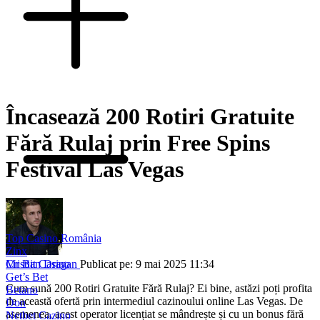
Încasează 200 Rotiri Gratuite
Fără Rulaj prin Free Spins
Festival Las Vegas
Top Casino România
Zinx
Cristian Dragan
Publicat pe: 9 mai 2025 11:34
Mr Bit Casino
Get’s Bet
Cum sună 200 Rotiri Gratuite Fără Rulaj? Ei bine, astăzi poți profita
Betano
de această ofertă prin intermediul cazinoului online Las Vegas. De
Don
asemenea, acest operator licențiat se mândrește și cu un bonus fără
Netbet Cazino