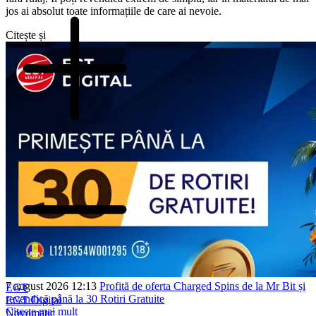
jos ai absolut toate informațiile de care ai nevoie.
Citește și
7 august 2026 12:13
Profită de oferta Charged Spins de la Mr Bit și
EGT
revendică până la 30 Rotiri Gratuite
EGT Digital
Citește mai mult
Novomatic