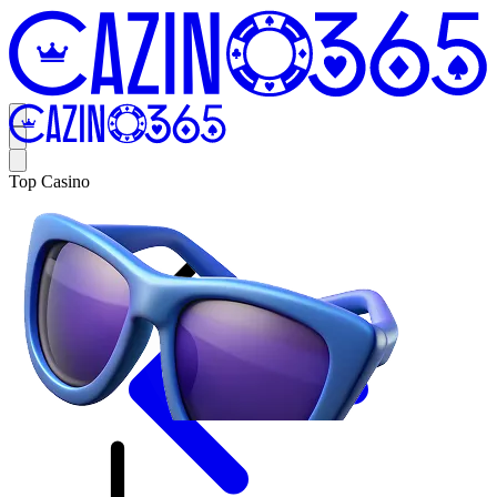
Top Casino