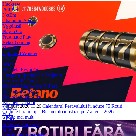
Hacksaw
iSoftBet
NetEnt
Champion Studio
Yggdrasil
Play’n Go
Pragmatic Play
Relax Gaming
Skywind
Light and Wonder
77777
Fructe
Păcănele Egypt Quest
Cumpara Speciale La Păcănele
Bonanza Păcănele
Păcănele Megaways ™ Free
Păcănele Big Bass
Păcănele Super Hot
Păcănele Jackpot
7 august 2026 11:26
Calendarul Festivalului îți aduce 75 Rotiri
Muzică
Gratuite fără rulaj la Betano, doar astăzi, pe 7 august 2026
Filme
Citește mai mult
Antice
Poker ca la aparate
Sport
Bonus Fără Depunere