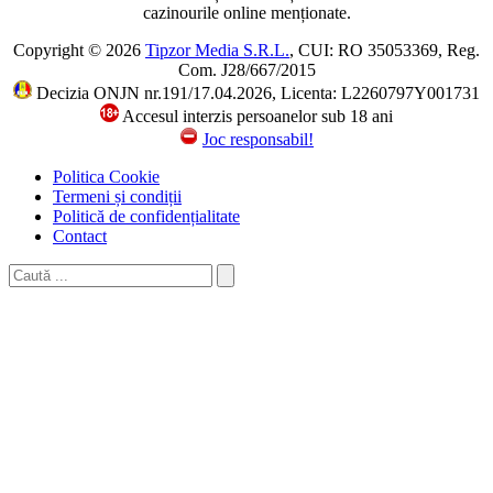
cazinourile online menționate.
Copyright © 2026
Tipzor Media S.R.L.
, CUI: RO 35053369, Reg.
Com. J28/667/2015
Decizia ONJN nr.191/17.04.2026, Licenta: L2260797Y001731
Accesul interzis persoanelor sub 18 ani
Joc responsabil!
Politica Cookie
Termeni și condiții
Politică de confidențialitate
Contact