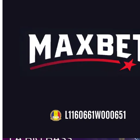
8 august 2026 11:20
Profită de oferta de weekend Win2 și ai bonus
la prima depunere + 170 Rotiri Gratuite pe miza de 1 leu
Citește mai mult