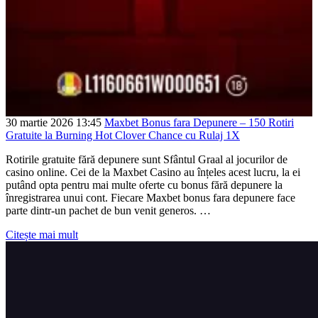
30 martie 2026 13:45
Maxbet Bonus fara Depunere – 150 Rotiri
Gratuite la Burning Hot Clover Chance cu Rulaj 1X
Rotirile gratuite fără depunere sunt Sfântul Graal al jocurilor de
casino online. Cei de la Maxbet Casino au înțeles acest lucru, la ei
putând opta pentru mai multe oferte cu bonus fără depunere la
înregistrarea unui cont. Fiecare Maxbet bonus fara depunere face
parte dintr-un pachet de bun venit generos. …
Citește mai mult
Citește și