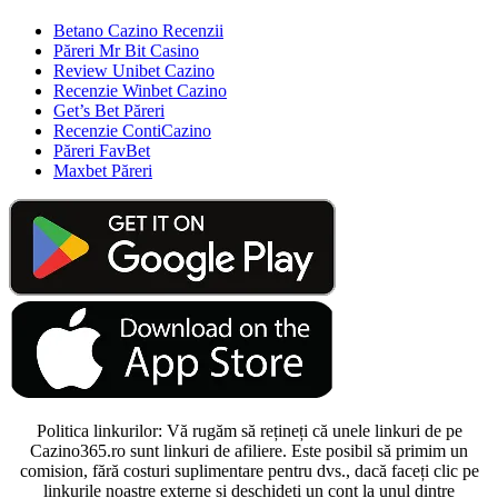
Betano Cazino Recenzii
Păreri Mr Bit Casino
Review Unibet Cazino
Recenzie Winbet Cazino
Get’s Bet Păreri
Recenzie ContiCazino
Păreri FavBet
Maxbet Păreri
Politica linkurilor: Vă rugăm să rețineți că unele linkuri de pe
Cazino365.ro sunt linkuri de afiliere. Este posibil să primim un
comision, fără costuri suplimentare pentru dvs., dacă faceți clic pe
linkurile noastre externe și deschideți un cont la unul dintre