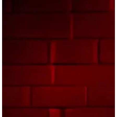
Ghid
Ruletă
Blackjack
Păcănele
Poker
Bingo
Loto
Baccarat
Jocuri cu cărți
Rummy
Table
Live
Blog