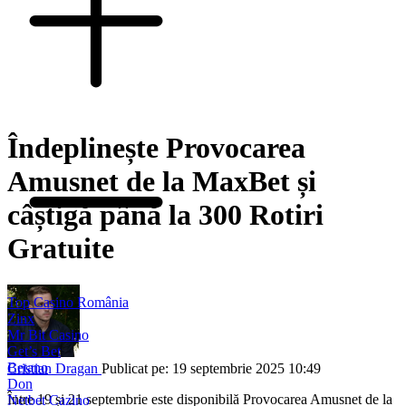
Îndeplinește Provocarea
Amusnet de la MaxBet și
câștigă până la 300 Rotiri
Gratuite
Top Casino România
Zinx
Mr Bit Casino
Get’s Bet
Betano
Cristian Dragan
Publicat pe: 19 septembrie 2025 10:49
Don
Între 19 și 21 septembrie este disponibilă Provocarea Amusnet de la
Netbet Cazino