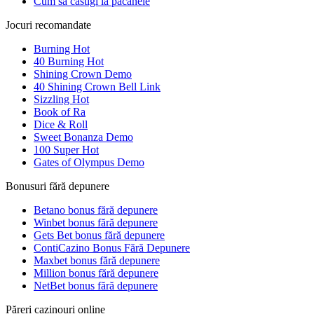
Cum sa castigi la păcănele
Jocuri recomandate
Burning Hot
40 Burning Hot
Shining Crown Demo
40 Shining Crown Bell Link
Sizzling Hot
Book of Ra
Dice & Roll
Sweet Bonanza Demo
100 Super Hot
Gates of Olympus Demo
Bonusuri fără depunere
Betano bonus fără depunere
Winbet bonus fără depunere
Gets Bet bonus fără depunere
ContiCazino Bonus Fără Depunere
Maxbet bonus fără depunere
Million bonus fără depunere
NetBet bonus fără depunere
Păreri cazinouri online