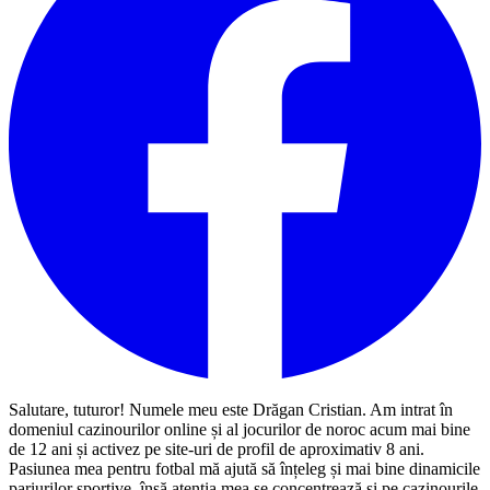
Salutare, tuturor! Numele meu este Drăgan Cristian. Am intrat în
domeniul cazinourilor online și al jocurilor de noroc acum mai bine
de 12 ani și activez pe site-uri de profil de aproximativ 8 ani.
Pasiunea mea pentru fotbal mă ajută să înțeleg și mai bine dinamicile
pariurilor sportive, însă atenția mea se concentrează și pe cazinourile