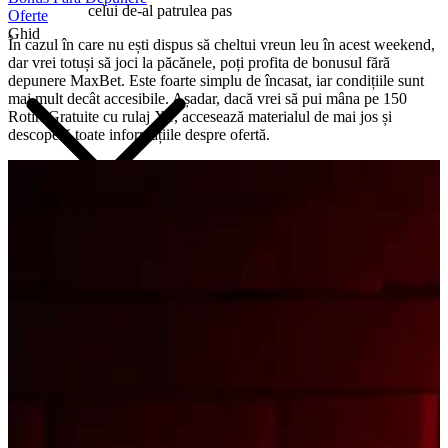
celui de-al patrulea pas
Oferte
Ghid
În cazul în care nu ești dispus să cheltui vreun leu în acest weekend,
dar vrei totuși să joci la păcănele, poți profita de bonusul fără
depunere MaxBet. Este foarte simplu de încasat, iar condițiile sunt
mai mult decât accesibile. Așadar, dacă vrei să pui mâna pe 150
Rotiri Gratuite cu rulaj X1, accesează materialul de mai jos și
descoperă toate informațiile despre ofertă.