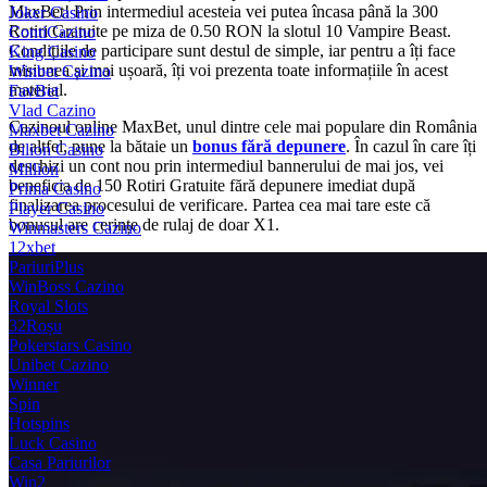
MaxBet! Prin intermediul acesteia vei putea încasa până la 300
Joker Casino
Rotiri Gratuite pe miza de 0.50 RON la slotul 10 Vampire Beast.
ContiCazino
Condițiile de participare sunt destul de simple, iar pentru a îți face
King Casino
misiunea și mai ușoară, îți voi prezenta toate informațiile în acest
Winbet Cazino
material.
FavBet
Vlad Cazino
Cazinoul online MaxBet, unul dintre cele mai populare din România
Maxbet Cazino
de altfel, pune la bătaie un
bonus fără depunere
. În cazul în care îți
Bilion Casino
deschizi un cont nou prin intermediul bannerului de mai jos, vei
Million
beneficia de 150 Rotiri Gratuite fără depunere imediat după
Prima Casino
finalizarea procesului de verificare. Partea cea mai tare este că
Player Casino
bonusul are cerințe de rulaj de doar X1.
Winmasters Cazino
12xbet
PariuriPlus
WinBoss Cazino
Royal Slots
32Roșu
Pokerstars Casino
Unibet Cazino
Winner
Spin
Hotspins
Luck Casino
Casa Pariurilor
Win2