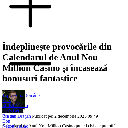
Îndeplinește provocările din
Calendarul de Anul Nou
Million Casino și încasează
bonusuri fantastice
Top Casino România
Zinx
Mr Bit Casino
Get’s Bet
Betano
Cristian Dragan
Publicat pe: 2 decembrie 2025 09:49
Don
Calendarul de Anul Nou Million Casino pune la bătaie premii în
Netbet Cazino