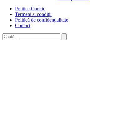
Politica Cookie
Termeni și condiții
Politică de confidențialitate
Contact