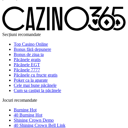
Secțiuni recomandate
Top Casino Online
Bonus fără depunere
Bonus de ziua ta
Păcănele gratis
Păcănele EGT
Păcănele 7777
Păcănele cu fructe gratis
Poker ca la aparate
Cele mai bune păcănele
Cum sa castigi la păcănele
Jocuri recomandate
Burning Hot
40 Burning Hot
Shining Crown Demo
40 Shining Crown Bell Link