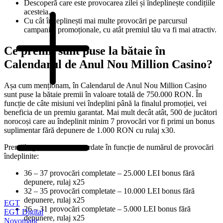
Descoperă care este provocarea zilei și îndeplinește condițiile
acesteia.
Cu cât îndeplinești mai multe provocări pe parcursul
campaniei promoționale, cu atât premiul tău va fi mai atractiv.
Ce premii sunt puse la bătaie în
Calendarul de Anul Nou Million Casino?
Așa cum menționam, în Calendarul de Anul Nou Million Casino
sunt puse la bătaie premii în valoare totală de 750.000 RON. În
funcție de câte misiuni vei îndeplini până la finalul promoției, vei
beneficia de un premiu garantat. Mai mult decât atât, 500 de jucători
norocoși care au îndeplinit minim 7 provocări vor fi primi un bonus
suplimentar fără depunere de 1.000 RON cu rulaj x30.
Premiile garantate sunt acordate în funcție de numărul de provocări
îndeplinite:
36 – 37 provocări completate – 25.000 LEI bonus fără
depunere, rulaj x25
32 – 35 provocări completate – 10.000 LEI bonus fără
depunere, rulaj x25
EGT
26 – 31 provocări completate – 5.000 LEI bonus fără
EGT Digital
depunere, rulaj x25
Novomatic