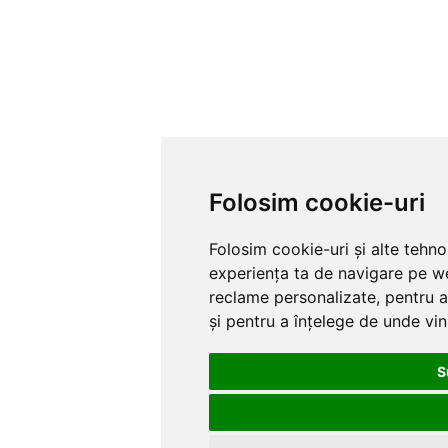
Folosim cookie-uri
Folosim cookie-uri și alte tehn
experiența ta de navigare pe we
reclame personalizate, pentru a
și pentru a înțelege de unde vin 
S