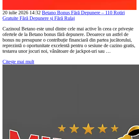
20 iulie 2026 14:32
Betano Bonus Fără Depunere – 110 Rotiri
Gratuite Fără Depunere și Fără Rulaj
Cazinoul Betano este unul dintre cele mai active în ceea ce privește
ofertele de la Betano bonus fără depunere. Deoarece un astfel de
bonus nu presupune o contribuție financiară din partea jucătorului,
reprezintă o oportunitate excelentă pentru o sesiune de cazino gratis,
testarea unor jocuri noi, vânătoare de jackpot-uri sau …
Citește mai mult
Citește și