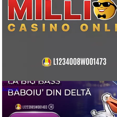
8 august 2026 11:20
Profită de oferta de weekend Win2 și ai bonus
la prima depunere + 170 Rotiri Gratuite pe miza de 1 leu
Citește mai mult
DEPUNERE MILLION CASINO!
Activează