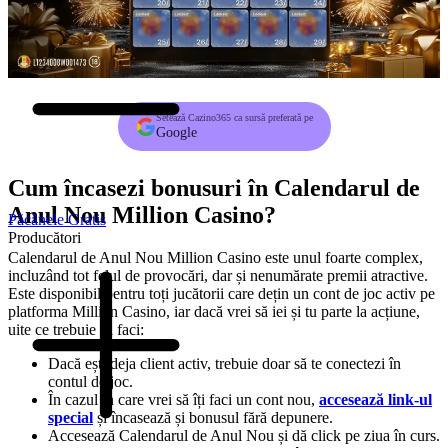
Setează Cazino365 ca sursă preferată pe
Google
Cum încasezi bonusuri în Calendarul de
Anul Nou Million Casino?
Păcănele Gratis
Producători
Calendarul de Anul Nou Million Casino este unul foarte complex,
incluzând tot felul de provocări, dar și nenumărate premii atractive.
Este disponibil pentru toți jucătorii care dețin un cont de joc activ pe
platforma Million Casino, iar dacă vrei să iei și tu parte la acțiune,
uite ce trebuie să faci:
Dacă ești deja client activ, trebuie doar să te conectezi în
contul de joc.
În cazul în care vrei să îți faci un cont nou,
accesează link-ul
special
și încasează și bonusul fără depunere.
Accesează Calendarul de Anul Nou și dă click pe ziua în curs.