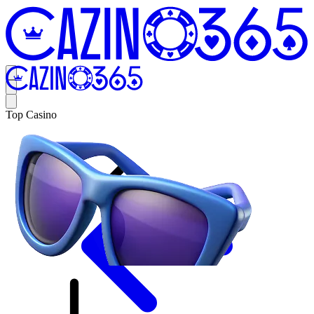
Top Casino