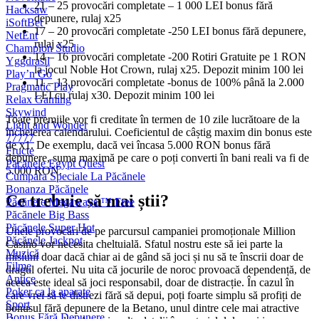
21 – 25 provocări completate – 1 000 LEI bonus fără
Hacksaw
depunere, rulaj x25
iSoftBet
17 – 20 provocări completate -250 LEI bonus fără depunere,
NetEnt
rulaj x25
Champion Studio
14 – 16 provocări completate -200 Rotiri Gratuite pe 1 RON
Yggdrasil
la jocul Noble Hot Crown, rulaj x25. Depozit minim 100 lei
Play’n Go
11 – 13 provocări completate -bonus de 100% până la 2.000
Pragmatic Play
LEI cu rulaj x30. Depozit minim 100 lei
Relax Gaming
Skywind
Toate premiile vor fi creditate în termen de 10 zile lucrătoare de la
Light and Wonder
încheierea calendarului. Coeficientul de câștig maxim din bonus este
77777
de x1. De exemplu, dacă vei încasa 5.000 RON bonus fără
Fructe
depunere, suma maximă pe care o poți converti în bani reali va fi de
Păcănele Egypt Quest
5.000 RON.
Cumpara Speciale La Păcănele
Bonanza Păcănele
Ce trebuie să mai știi?
Păcănele Megaways ™ Free
Păcănele Big Bass
Păcănele Super Hot
Unele provocări de pe parcursul campaniei promoționale Million
Păcănele Jackpot
Casino vor necesita cheltuială. Sfatul nostru este să iei parte la
Muzică
misiuni doar dacă chiar ai de gând să joci și nu să te înscrii doar de
Filme
dragul ofertei. Nu uita că jocurile de noroc provoacă dependență, de
Antice
aceea este ideal să joci responsabil, doar de distracție. În cazul în
Poker ca la aparate
care vrei să te distrezi fără să depui, poți foarte simplu să profiți de
Sport
bonusul fără depunere de la Betano, unul dintre cele mai atractive
Bonus Fără Depunere