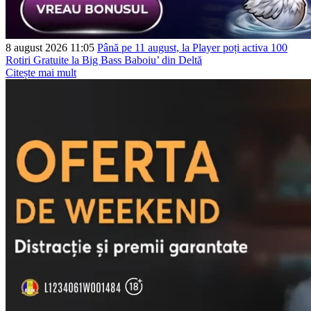
8 august 2026 11:05
Până pe 11 august, la Player poți activa 100
Rotiri Gratuite la Big Bass Baboiu’ din Deltă
Citește mai mult