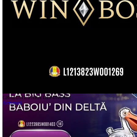
8 august 2026 11:20
Profită de oferta de weekend Win2 și ai bonus
la prima depunere + 170 Rotiri Gratuite pe miza de 1 leu
Citește mai mult
GRATUITE FĂRĂ DEPUNERE!
Activează