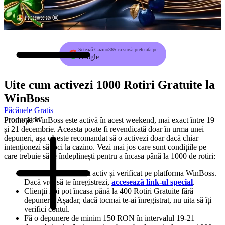
Setează Cazino365 ca sursă preferată pe
Google
Uite cum activezi 1000 Rotiri Gratuite la
WinBoss
Păcănele Gratis
Producători
Promoția WinBoss este activă în acest weekend, mai exact între 19
și 21 decembrie. Aceasta poate fi revendicată doar în urma unei
depuneri, așa că este recomandat să o activezi doar dacă chiar
intenționezi să joci la cazino. Vezi mai jos care sunt condițiile pe
care trebuie să le îndeplinești pentru a încasa până la 1000 de rotiri:
Ai nevoie de un cont activ și verificat pe platforma WinBoss.
Dacă vrei să te înregistrezi,
accesează link-ul special
.
Clienții noi pot încasa până la 400 Rotiri Gratuite fără
depunere. Așadar, dacă tocmai te-ai înregistrat, nu uita să îți
verifici contul.
Fă o depunere de minim 150 RON în intervalul 19-21