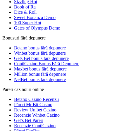
Sizzling Hot
Book of Ra
Dice & Roll
Sweet Bonanza Demo
100 Super Hot
Gates of Olympus Demo
Bonusuri fără depunere
Betano bonus fără depunere
Winbet bonus fără depunere
Gets Bet bonus fără depunere
ContiCazino Bonus Fără Depunere
Maxbet bonus fără depunere
Million bonus fără depunere
NetBet bonus fără depunere
Păreri cazinouri online
Betano Cazino Recenzii
Păreri Mr Bit Casino
Review Unibet Cazino
Recenzie Winbet Cazino
Get’s Bet Păreri
Recenzie ContiCazino
Păreri FavBet