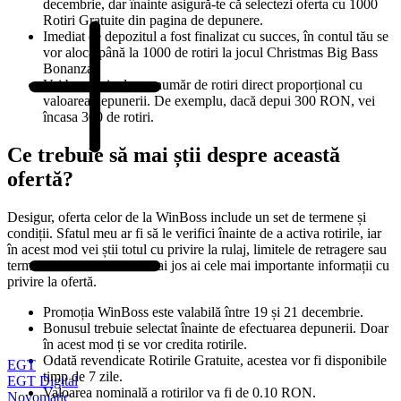
decembrie, dar înainte asigură-te că selectezi oferta cu 1000
Rotiri Gratuite din pagina de depunere.
Imediat ce depozitul a fost finalizat cu succes, în contul tău se
vor aloca până la 1000 de rotiri la jocul Christmas Big Bass
Bonanza.
Vei beneficia de un număr de rotiri direct proporțional cu
valoarea depunerii. De exemplu, dacă depui 300 RON, vei
încasa 300 de rotiri.
Ce trebuie să mai știi despre această
ofertă?
Desigur, oferta celor de la WinBoss include un set de termene și
condiții. Sfatul meu ar fi să le verifici înainte de a activa rotirile, iar
în acest mod vei știi totul cu privire la rulaj, limitele de retragere sau
termenul de valabilitate. Mai jos ai cele mai importante informații cu
privire la ofertă.
Promoția WinBoss este valabilă între 19 și 21 decembrie.
Bonusul trebuie selectat înainte de efectuarea depunerii. Doar
în acest mod ți se vor credita rotirile.
Odată revendicate Rotirile Gratuite, acestea vor fi disponibile
EGT
timp de 7 zile.
EGT Digital
Valoarea nominală a rotirilor va fi de 0.10 RON.
Novomatic