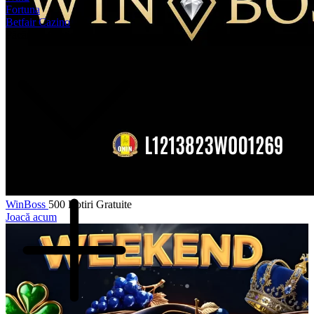
Fortuna
Betfair Cazino
Păcănele Gratis
WinBoss
500 Rotiri Gratuite
Joacă acum