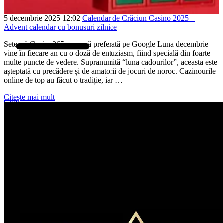
5 decembrie 2025 12:02
Calendar de Crăciun Casino 2025 –
Advent calendar cu bonusuri zilnice
Setează Cazino365 ca sursă preferată pe Google Luna decembrie
vine în fiecare an cu o doză de entuziasm, fiind specială din foarte
multe puncte de vedere. Supranumită “luna cadourilor”, aceasta este
așteptată cu precădere și de amatorii de jocuri de noroc. Cazinourile
online de top au făcut o tradiție, iar …
Citește mai mult
Ghid
Citește și
Ruletă
Blackjack
Păcănele
Poker
Bingo
Loto
Baccarat
Jocuri cu cărți
Rummy
Table
Live
Blog