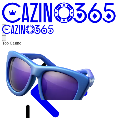
Top Casino