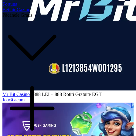
Fortuna
Betfair Cazino
Păcănele Gratis
Mr Bit Casino
8888 LEI + 888 Rotiri Gratuite EGT
Joacă acum