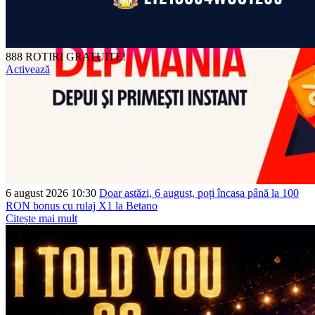
888 ROTIRI GRATUITE!
Activează
6 august 2026 10:30
Doar astăzi, 6 august, poți încasa până la 100
RON bonus cu rulaj X1 la Betano
Citește mai mult