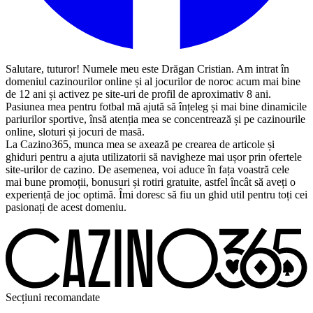
Salutare, tuturor! Numele meu este Drăgan Cristian. Am intrat în
domeniul cazinourilor online și al jocurilor de noroc acum mai bine
de 12 ani și activez pe site-uri de profil de aproximativ 8 ani.
Pasiunea mea pentru fotbal mă ajută să înțeleg și mai bine dinamicile
pariurilor sportive, însă atenția mea se concentrează și pe cazinourile
online, sloturi și jocuri de masă.
La Cazino365, munca mea se axează pe crearea de articole și
ghiduri pentru a ajuta utilizatorii să navigheze mai ușor prin ofertele
site-urilor de cazino. De asemenea, voi aduce în fața voastră cele
mai bune promoții, bonusuri și rotiri gratuite, astfel încât să aveți o
experiență de joc optimă. Îmi doresc să fiu un ghid util pentru toți cei
pasionați de acest domeniu.
Secțiuni recomandate