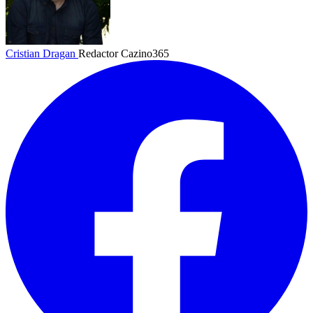
Cristian Dragan
Redactor Cazino365