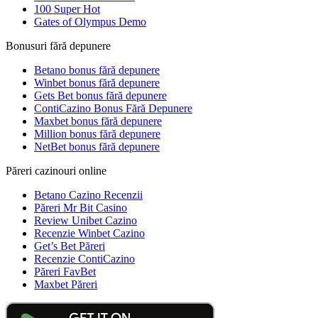
100 Super Hot
Gates of Olympus Demo
Bonusuri fără depunere
Betano bonus fără depunere
Winbet bonus fără depunere
Gets Bet bonus fără depunere
ContiCazino Bonus Fără Depunere
Maxbet bonus fără depunere
Million bonus fără depunere
NetBet bonus fără depunere
Păreri cazinouri online
Betano Cazino Recenzii
Păreri Mr Bit Casino
Review Unibet Cazino
Recenzie Winbet Cazino
Get’s Bet Păreri
Recenzie ContiCazino
Păreri FavBet
Maxbet Păreri