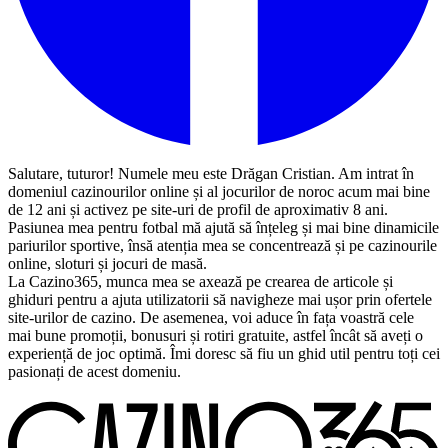
Salutare, tuturor! Numele meu este Drăgan Cristian. Am intrat în
domeniul cazinourilor online și al jocurilor de noroc acum mai bine
de 12 ani și activez pe site-uri de profil de aproximativ 8 ani.
Pasiunea mea pentru fotbal mă ajută să înțeleg și mai bine dinamicile
pariurilor sportive, însă atenția mea se concentrează și pe cazinourile
online, sloturi și jocuri de masă.
La Cazino365, munca mea se axează pe crearea de articole și
ghiduri pentru a ajuta utilizatorii să navigheze mai ușor prin ofertele
site-urilor de cazino. De asemenea, voi aduce în fața voastră cele
mai bune promoții, bonusuri și rotiri gratuite, astfel încât să aveți o
experiență de joc optimă. Îmi doresc să fiu un ghid util pentru toți cei
pasionați de acest domeniu.