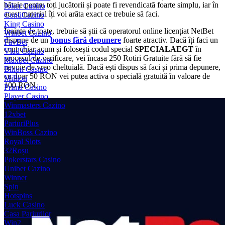
bătaie pentru toți jucătorii și poate fi revendicată foarte simplu, iar în
Joker Casino
acest material îți voi arăta exact ce trebuie să faci.
ContiCazino
King Casino
Înainte de toate, trebuie să știi că operatorul online licențiat NetBet
Winbet Cazino
dispune de un
bonus fără depunere
foarte atractiv. Dacă îți faci un
FavBet
cont chiar acum și folosești codul special
SPECIALAEGT
în
Vlad Cazino
procesul de verificare, vei încasa 250 Rotiri Gratuite fără să fie
Maxbet Cazino
nevoie de vreo cheltuială. Dacă ești dispus să faci și prima depunere,
Bilion Casino
cu doar 50 RON vei putea activa o specială gratuită în valoare de
Million
100 RON.
Prima Casino
Player Casino
Winmasters Cazino
12xbet
PariuriPlus
WinBoss Cazino
Royal Slots
32Roșu
Pokerstars Casino
Unibet Cazino
Winner
Spin
Hotspins
Luck Casino
Casa Pariurilor
Win2