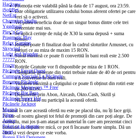
Hacksaw
Promoția este valabilă până la data de 17 august, ora 23:59.
iSoftBet
Este obligatorie utilizarea codului bonus aferent ofertei pe care
NetEnt
vrei să o activezi.
Champion Studio
Vei putea beneficia doar de un singur bonus dintre cele trei
Yggdrasil
prezentate mai sus.
Play’n Go
Se aplică cerințe de rulaj de X30 la suma depusă + suma
Pragmatic Play
bonus.
Relax Gaming
Rulajul poate fi finalizat doar în cadrul sloturilor Amusnet, cu
Skywind
pariuri ce au miza de maxim 15 RON.
Light and Wonder
Suma maximă ce poate fi convertită în bani reali este 2.500
77777
RON.
Fructe
Rotirile Gratuite vor fi disponibile pe miza de 1 RON.
Păcănele Egypt Quest
Câștigurile generate din rotiri trebuie rulate de 40 de ori pentru
Cumpara Speciale La Păcănele
a fi convertite în bani reali.
Bonanza Păcănele
Valoarea maximă a câștigului ce poate fi obținut din rotiri este
Păcănele Megaways ™ Free
de 200 RON.
Păcănele Big Bass
Depunerile prin Abon, Aircash, Okto.Cash, Skrill și
Păcănele Super Hot
NETELLER nu participă la această ofertă.
Păcănele Jackpot
Muzică
În cazul în care această ofertă nu este pe placul tău, nu îți face griji.
Filme
Pe site-ul nostru găsești tot felul de promoții din care poți alege. De
Antice
exemplu, mai jos ți-am atașat un material în care am prezentat cinci
Poker ca la aparate
bonusuri cu depunere mică, ce pot fi încasate foarte simplu. Dă un
Sport
click și vezi despre ce este vorba.
Bonus Fără Depunere