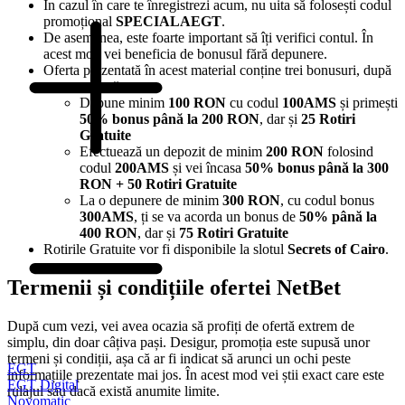
În cazul în care te înregistrezi acum, nu uita să folosești codul
promoțional
SPECIALAEGT
.
De asemenea, este foarte important să îți verifici contul. În
acest mod vei beneficia de bonusul fără depunere.
Oferta prezentată în acest material conține trei bonusuri, după
cum urmează:
Depune minim
100 RON
cu codul
100AMS
și primești
50% bonus până la 200 RON
, dar și
25 Rotiri
Gratuite
Efectuează un depozit de minim
200 RON
folosind
codul
200AMS
și vei încasa
50% bonus până la 300
RON + 50 Rotiri Gratuite
La o depunere de minim
300 RON
, cu codul bonus
300AMS
, ți se va acorda un bonus de
50% până la
400 RON
, dar și
75 Rotiri Gratuite
Rotirile Gratuite vor fi disponibile la slotul
Secrets of Cairo
.
Termenii și condițiile ofertei NetBet
După cum vezi, vei avea ocazia să profiți de ofertă extrem de
simplu, din doar câțiva pași. Desigur, promoția este supusă unor
termeni și condiții, așa că ar fi indicat să arunci un ochi peste
EGT
informațiile prezentate mai jos. În acest mod vei știi exact care este
EGT Digital
rulajul sau dacă există anumite limite.
Novomatic