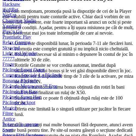
Hacksaw
iSoftBet
Așa cum menționam, promoția pusă la dispoziție de cei de la Player
NetEnt
este valabilă pentru toate conturile active. Chiar dacă vorbim de un
Champion Studio
bonus fără depunere, este foarte important să arunci un ochi și peste
Yggdrasil
termeni și condiții. Așadar, pentru a îți ușura misiunea pe cât de mult,
Play’n Go
ți-am prezentat mai jos toate informațiile de care ai nevoie.
Pragmatic Play
Relax Gaming
Oferta este disponibilă lunar, în perioada 7-11 ale fiecărei luni.
Skywind
Promoția este complet gratuită și nu implică nicio cheltuială.
Light and Wonder
Totuși, este necesar să ai minim o depunere în contul de joc în
77777
ultimele 30 de zile.
Fructe
Rotirile Gratuite se vor credita automat, imediat după
Păcănele Egypt Quest
utilizarea codului bonus și le vei găsi disponibile direct în joc.
Cumpara Speciale La Păcănele
Rotirile vor fi disponibile timp de 3 zile de la activare, pe miza
Bonanza Păcănele
de 0.20 RON.
Păcănele Megaways ™ Free
Pentru a transforma suma bonus obținută din rotiri în bani
Păcănele Big Bass
reali trebuie finalizat un rulaj de X50.
Păcănele Super Hot
Suma maximă ce poate fi obținută după rulaj este de 100
Păcănele Jackpot
RON.
Muzică
Oferta este limitată la o singură utilizare per jucător în fiecare
Filme
lună.
Antice
Poker ca la aparate
În cazul în care cauți mai multe bonusuri fără depunere, atunci avem
Sport
o veste bună pentru tine. Pe site-ul nostru găsești o secțiune dedicată
Bonus Fără Depunere
celor mai bune oferte gratuite de pe piața din România. Așadar, dacă