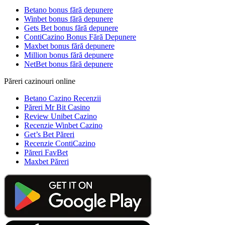
Betano bonus fără depunere
Winbet bonus fără depunere
Gets Bet bonus fără depunere
ContiCazino Bonus Fără Depunere
Maxbet bonus fără depunere
Million bonus fără depunere
NetBet bonus fără depunere
Păreri cazinouri online
Betano Cazino Recenzii
Păreri Mr Bit Casino
Review Unibet Cazino
Recenzie Winbet Cazino
Get’s Bet Păreri
Recenzie ContiCazino
Păreri FavBet
Maxbet Păreri