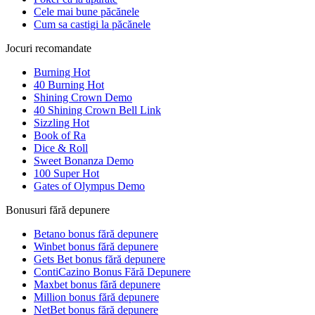
Cele mai bune păcănele
Cum sa castigi la păcănele
Jocuri recomandate
Burning Hot
40 Burning Hot
Shining Crown Demo
40 Shining Crown Bell Link
Sizzling Hot
Book of Ra
Dice & Roll
Sweet Bonanza Demo
100 Super Hot
Gates of Olympus Demo
Bonusuri fără depunere
Betano bonus fără depunere
Winbet bonus fără depunere
Gets Bet bonus fără depunere
ContiCazino Bonus Fără Depunere
Maxbet bonus fără depunere
Million bonus fără depunere
NetBet bonus fără depunere