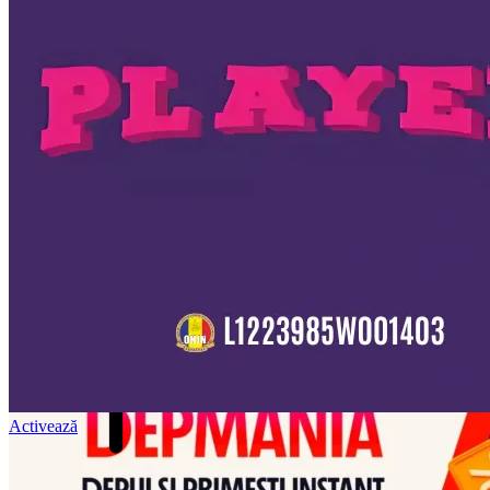
Oferte
Ghid
6 august 2026 10:45
Răzuiește și câștigă la WinBet – zilnic ai parte
de bonusuri cu și fără rulaj
Citește mai mult
Activează