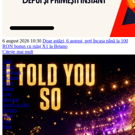
6 august 2026 10:30
Doar astăzi, 6 august, poți încasa până la 100
RON bonus cu rulaj X1 la Betano
Citește mai mult
Ghid
Ruletă
Blackjack
Păcănele
Poker
Bingo
Loto
Baccarat
Jocuri cu cărți
Rummy
Table
Live
Blog