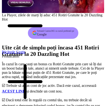
La Player, zilele de marți îți aduc 451 Rotiri Gratuite la 20 Dazzling
Hot
Setează Cazino365 ca sursă preferată pe
Google
Uite cât de simplu poți încasa 451 Rotiri
Păcănele Gratis
Gratuite la 20 Dazzling Hot
Producători
În cazul în care cauți un bonus cu Rotiri Gratuite prin care să îți dai
un boost balanței tale, atunci ai nimerit unde trebuie. Cei de la Player
pun la bătaie nu mai puțin de 451 Rotiri Gratuite, pe care le poți
activa rapid, urmând indicațiile prezentate mai jos.
☑️ Trebuie să ai un cont de joc activ. Dacă este cazul, accesează
ACEST LINK
și deschide un cont nou.
☑️ Dacă totul este în regulă cu contul tău, nu trebuie decât să
efectuezi o depunere folosind codul bonus, iar în contul tău se vor