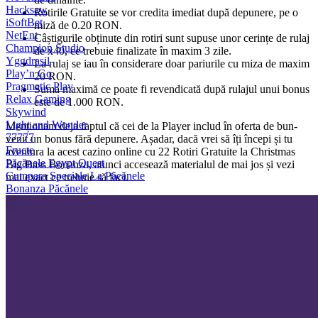
Hacksaw
Rotirile Gratuite se vor credita imediat după depunere, pe o
iSoftBet
miză de 0.20 RON.
NetEnt
Câștigurile obținute din rotiri sunt supuse unor cerințe de rulaj
Champion Studio
de x40, ce trebuie finalizate în maxim 3 zile.
Yggdrasil
La rulaj se iau în considerare doar pariurile cu miza de maxim
Play’n Go
20 RON.
Pragmatic Play
Suma maximă ce poate fi revendicată după rulajul unui bonus
Relax Gaming
este de 1.000 RON.
Skywind
Light and Wonder
Menționam deja faptul că cei de la Player includ în oferta de bun-
77777
venit un bonus fără depunere. Așadar, dacă vrei să îți începi și tu
Fructe
aventura la acest cazino online cu 22 Rotiri Gratuite la Christmas
Păcănele Egypt Quest
Big Bass Bonanza, atunci accesează materialul de mai jos și vezi
Cumpara Speciale La Păcănele
mai exact ce trebuie să faci.
Bonanza Păcănele
Păcănele Megaways ™ Free
Citește și
Păcănele Big Bass
Păcănele Super Hot
Păcănele Jackpot
Muzică
Filme
Antice
Poker ca la aparate
Sport
Bonus Fără Depunere