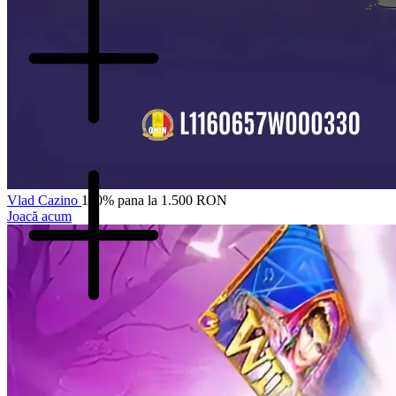
Vlad Cazino
100% pana la 1.500 RON
Joacă acum