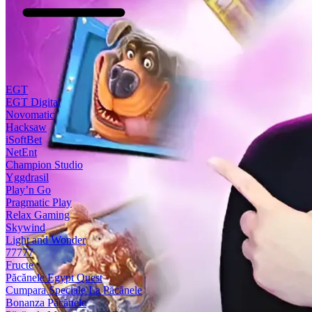
EGT
EGT Digital
Novomatic
Hacksaw
iSoftBet
NetEnt
Champion Studio
Yggdrasil
Play’n Go
Pragmatic Play
Relax Gaming
Skywind
Light and Wonder
77777
Fructe
Păcănele Egypt Quest
Cumpara Speciale La Păcănele
Bonanza Păcănele