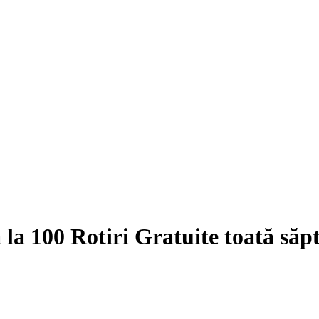
 la 100 Rotiri Gratuite toată să