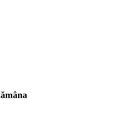
ptămâna