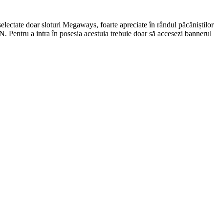
electate doar sloturi Megaways, foarte apreciate în rândul păcăniștilor
entru a intra în posesia acestuia trebuie doar să accesezi bannerul