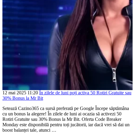
12 mai 2025 11:20
În zilele de luni poți activa 50 Rotiri Gratuite sau
30% Bonus la Mr Bit
Setează Cazino365 ca sursă preferată pe Google Începe săptămâna
cu un bonus la alegere! În zilele de luni ai ocazia să activezi 50
Rotiri Gratuite sau 30% Bonus la Mr Bit. Oferta Code Breaker
Monday este disponibilă pentru toți jucătorii, iar dacă vrei să dai un
boost balanței tale, atunci …