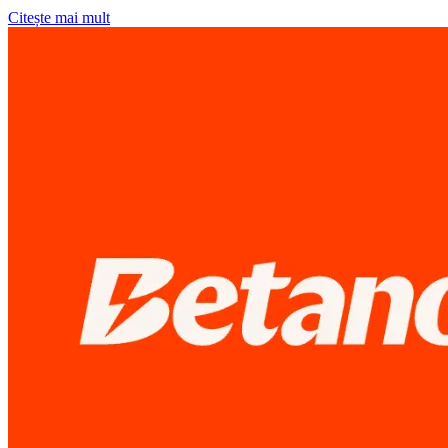
Citește mai mult
Citește și
6 august 2026 10:45
Răzuiește și câștigă la WinBet – zilnic ai parte
de bonusuri cu și fără rulaj
Citește mai mult