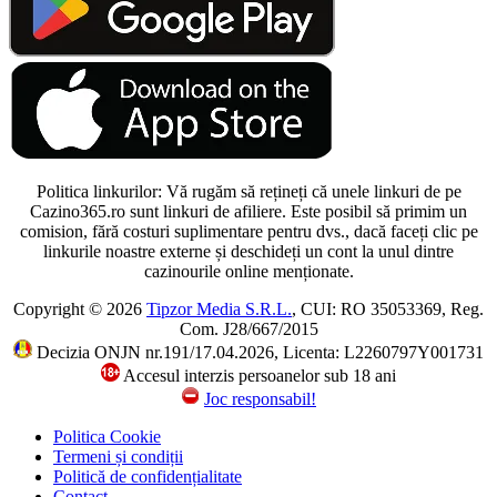
Politica linkurilor: Vă rugăm să rețineți că unele linkuri de pe
Cazino365.ro sunt linkuri de afiliere. Este posibil să primim un
comision, fără costuri suplimentare pentru dvs., dacă faceți clic pe
linkurile noastre externe și deschideți un cont la unul dintre
cazinourile online menționate.
Copyright © 2026
Tipzor Media S.R.L.
, CUI: RO 35053369, Reg.
Com. J28/667/2015
Decizia ONJN nr.191/17.04.2026, Licenta: L2260797Y001731
Accesul interzis persoanelor sub 18 ani
Joc responsabil!
Politica Cookie
Termeni și condiții
Politică de confidențialitate
Contact