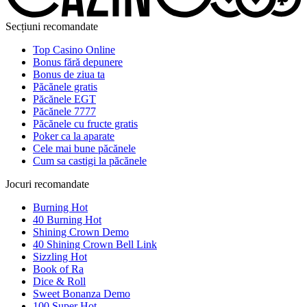
Secțiuni recomandate
Top Casino Online
Bonus fără depunere
Bonus de ziua ta
Păcănele gratis
Păcănele EGT
Păcănele 7777
Păcănele cu fructe gratis
Poker ca la aparate
Cele mai bune păcănele
Cum sa castigi la păcănele
Jocuri recomandate
Burning Hot
40 Burning Hot
Shining Crown Demo
40 Shining Crown Bell Link
Sizzling Hot
Book of Ra
Dice & Roll
Sweet Bonanza Demo
100 Super Hot