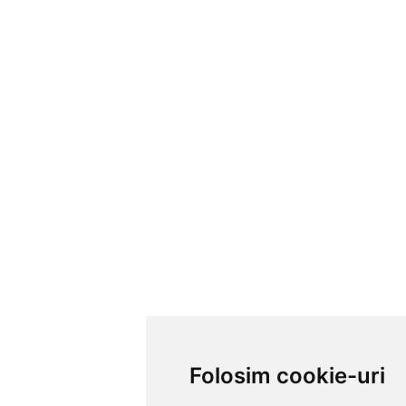
Folosim cookie-uri