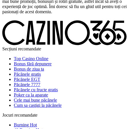
mai bune promoții, bonusuri și rotiri gratuite, astfel încât să aveți o
experiență de joc optimă. Îmi doresc să fiu un ghid util pentru toți cei
pasionați de acest domeniu.
Secțiuni recomandate
Top Casino Online
Bonus fără depunere
Bonus de ziua ta
Păcănele gratis
Păcănele EGT
Păcănele 7777
Păcănele cu fructe gratis
Poker ca la aparate
Cele mai bune păcănele
Cum sa castigi la păcănele
Jocuri recomandate
Burning Hot