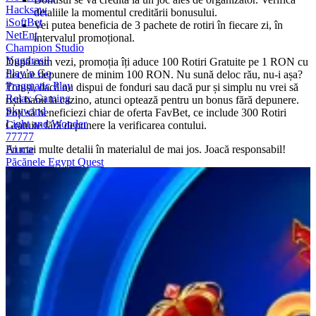
Hacksaw
detaliile la momentul creditării bonusului.
iSoftBet
Vei putea beneficia de 3 pachete de rotiri în fiecare zi, în
NetEnt
intervalul promoțional.
Champion Studio
Yggdrasil
După cum vezi, promoția îți aduce 100 Rotiri Gratuite pe 1 RON cu
Play’n Go
fiecare depunere de minim 100 RON. Nu sună deloc rău, nu-i așa?
Pragmatic Play
Totuși, dacă nu dispui de fonduri sau dacă pur și simplu nu vrei să
Relax Gaming
riști banii la cazino, atunci optează pentru un bonus fără depunere.
Skywind
Poți să beneficiezi chiar de oferta FavBet, ce include 300 Rotiri
Light and Wonder
Gratuite fără depunere la verificarea contului.
77777
Ai mai multe detalii în materialul de mai jos. Joacă responsabil!
Fructe
Păcănele Egypt Quest
Cumpara Speciale La Păcănele
Bonanza Păcănele
Păcănele Megaways ™ Free
Păcănele Big Bass
Păcănele Super Hot
Păcănele Jackpot
Muzică
Filme
Antice
Poker ca la aparate
Sport
Bonus Fără Depunere