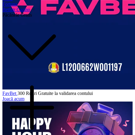
Fortuna
Betfair Cazino
Păcănele Gratis
FavBet
300 Rotiri Gratuite la validarea contului
Joacă acum