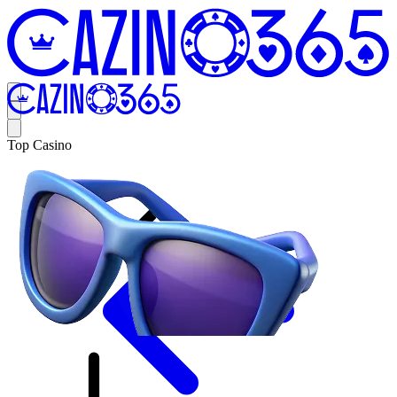
Top Casino