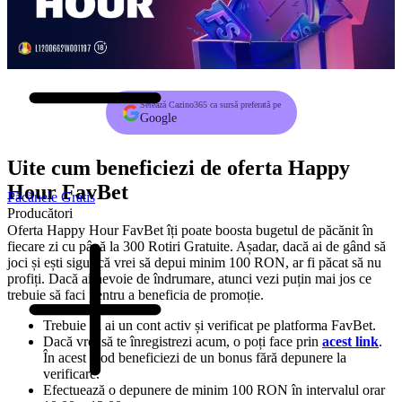
Setează Cazino365 ca sursă preferată pe
Google
Uite cum beneficiezi de oferta Happy
Hour FavBet
Păcănele Gratis
Producători
Oferta Happy Hour FavBet îți poate boosta bugetul de păcănit în
fiecare zi cu până la 300 Rotiri Gratuite. Așadar, dacă ai de gând să
joci și ești sigur că vrei să depui minim 100 RON, ar fi păcat să nu
profiți. Dacă ai nevoie de îndrumare, atunci vezi puțin mai jos ce
trebuie să faci pentru a beneficia de promoție.
Trebuie să ai un cont activ și verificat pe platforma FavBet.
Dacă vrei să te înregistrezi acum, o poți face prin
acest link
.
În acest mod beneficiezi de un bonus fără depunere la
verificare.
Efectuează o depunere de minim 100 RON în intervalul orar