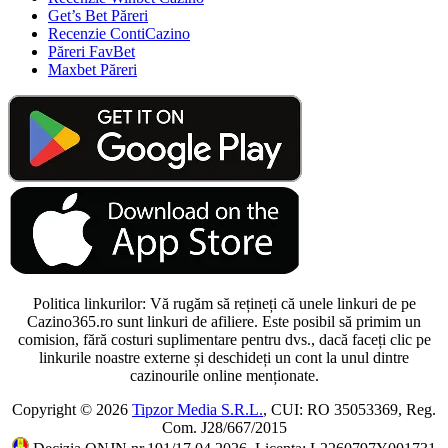
Get’s Bet Păreri
Recenzie ContiCazino
Păreri FavBet
Maxbet Păreri
Politica linkurilor: Vă rugăm să rețineți că unele linkuri de pe
Cazino365.ro sunt linkuri de afiliere. Este posibil să primim un
comision, fără costuri suplimentare pentru dvs., dacă faceți clic pe
linkurile noastre externe și deschideți un cont la unul dintre
cazinourile online menționate.
Copyright © 2026
Tipzor Media S.R.L.
, CUI: RO 35053369, Reg.
Com. J28/667/2015