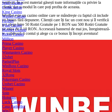
verificat. În acest material găsești toate informațiile cu privire la
Joker Casino
ofertă, dar și modul în care poți profita de aceasta.
ContiCazino
King Casino
WinBet este un cazino online care se mândrește cu faptul că include
Winbet Cazino
un bonus fără depunere. Clienții care îți fac un cont nou și îl verifică
FavBet
pot alege între 50 Rotiri Gratuite pe 1 RON sau 500 Rotiri Gratuite
Vlad Cazino
pe miza de 0.10 RON. Accesează bannerul de mai jos, înregistrează-
Maxbet Cazino
te, validează-ți contul și alege cu ce bonus îți începi aventura!
Bilion Casino
Million
Prima Casino
Player Casino
Winmasters Cazino
12xbet
PariuriPlus
WinBoss Cazino
Royal Slots
32Roșu
Pokerstars Casino
Unibet Cazino
Winner
Spin
Hotspins
Luck Casino
Casa Pariurilor
Win2