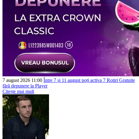
7 august 2026 11:00
Între 7 și 11 august poți activa 7 Rotiri Gratuite
fără depunere la Player
Citește mai mult