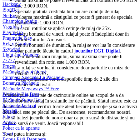
Suma maximă ce poate fi revendicată din bonusul de 50 RON
Hacksaw
este 3.000 RON.
iSoftBet
Speciala gratuită creditată luni nu are condiții de rulaj.
NetEnt
Valoarea maximă a câștigului ce poate fi generat de speciala
Champion Studio
gratuită este 1.000 RON.
Yggdrasil
În cazul rotirilor se aplică cerințe de rulaj de 25x.
Play’n Go
Pentru bonusul de vineri, rulajul poate fi îndeplinit doar în
Pragmatic Play
cadrul sloturilor Amusnet.
Relax Gaming
Pentru bonusul de duminică, la rulaj se vor lua în considerare
Skywind
doar pariurile făcute în cadrul
jocurilor EGT Digital
.
Light and Wonder
În urma finalizării rulajului, suma maximă care poate fi
77777
revendicată din rotiri este 1.000 RON.
Fructe
La rulaj se vor lua în considerare doar pariurile cu miza de
Păcănele Egypt Quest
maxim 10 RON.
Cumpara Speciale La Păcănele
Toate bonusurile vor fi disponibile timp de 2 zile din
Bonanza Păcănele
momentul activării.
Păcănele Megaways ™ Free
Păcănele Big Bass
Ofertele puse la bătaie de cazinourile online au scopul de a da
Păcănele Super Hot
jucătorilor un avantaj în sesiunile lor de păcănit. Sfatul nostru este ca
Păcănele Jackpot
de fiecare dată să verifici foarte atent fiecare promoție și să o activezi
Muzică
doar dacă este pe placul tău. De asemenea, recomandarea noastră
Filme
este să tratezi jocurile de noroc doar ca pe o sursă de distracție și nu
Antice
ca pe o sursă de venit. Joacă responsabil!
Poker ca la aparate
Sport
Te-ar putea interesa și:
Bonus Fără Depunere