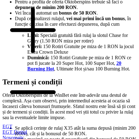
Pentru a profita de oferta Oktoberspins trebuie să faci o
depunere de minim 200 RON
.
Vei încasa automat un
bonus de 50 RON
.
După ce finalizezi rulajul,
vei mai primi încă un bonus
, în
funcție de ziua în care efectuezi depunerea, după cum
urmează:
Luni:
Specială gratuită fără rulaj la slotul Chase for
Glory (1.50 RON miza per rotire)
Vineri:
150 Rotiri Gratuite pe miza de 1 RON la jocul
Extra Crown Deluxe
Duminică:
150 Rotiri Gratuite pe miza de 1 RON ce
pot fi jucate la 20 Super Hot, 100 Super Hot,
20
Burning Hot
, Ultimate Hot și/sau 100 Burning Hot.
Termeni și condiții
Oferta Oktoberspins de la WinBet este într-adevăr una destul de
complexă. Așa cum observi, prin intermediul acesteia ai ocazia să
încasezi câteva bonusuri frumușele. Sfatul nostru este însă să ții cont
și de termeni și condiții. În acest mod vei știi totul cu privire la rulaj
sau la eventualele limite impuse.
EGT
Se aplică cerințe de rulaj X35 atât la suma depusă (minim 200
EGT Digital
RON), cât și la bonusul de 50 RON.
Novomatic