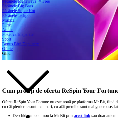
Păcănele Megaways ™ Free
Păcănele Big Bass
Păcănele Super Hot
Păcănele Jackpot
Muzică
Filme
Antice
Poker ca la aparate
Sport
Bonus Fără Depunere
Oferte
Ghid
Cum profiți de oferta ReSpin Your Fortune
Oferta ReSpin Your Fortune nu este nouă pe platforma Mr Bit, fiind disp
cu cât pierderile sunt mai mari, cu atât premiile sunt mai generoase. Ia
Deschide un cont nou la Mr Bit prin
acest link
sau doar autentif