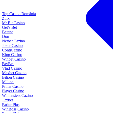
Top Casino România
Zinx
Mr Bit Casino
Get’s Bet
Betano
Don
Netbet Cazino
Joker Casino
ContiCazino
King Casino
Winbet Cazino
FavBet
Vlad Cazino
Maxbet Cazino
Bilion Casino
Million
Prima Casino
Player Casino
Winmasters Cazino
12xbet
PariuriPlus
WinBoss Cazino