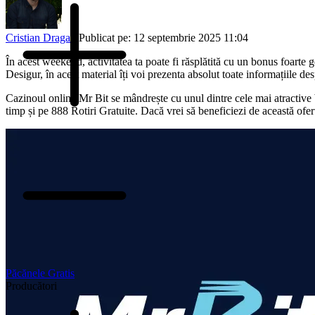
Cristian Dragan
Publicat pe: 12 septembrie 2025 11:04
În acest weekend, activitatea ta poate fi răsplătită cu un bonus foart
Desigur, în acest material îți voi prezenta absolut toate informațiile de
Cazinoul online Mr Bit se mândrește cu unul dintre cele mai atractive
timp și pe 888 Rotiri Gratuite. Dacă vrei să beneficiezi de această ofe
Păcănele Gratis
Producători