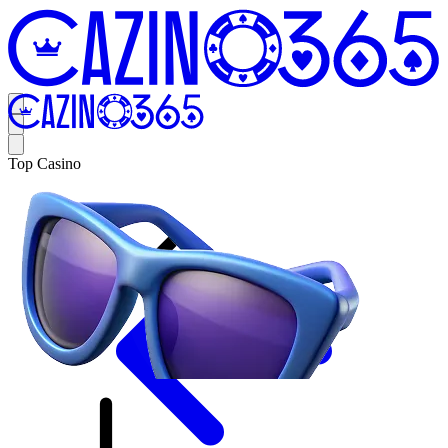
Top Casino