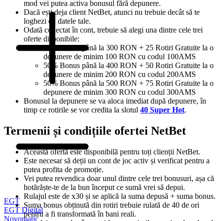
mod vei putea activa bonusul fără depunere.
Dacă ești deja client NetBet, atunci nu trebuie decât să te
loghezi cu datele tale.
Odată conectat în cont, trebuie să alegi una dintre cele trei
oferte disponibile:
50% Bonus până la 300 RON + 25 Rotiri Gratuite la o
depunere de minim 100 RON cu codul 100AMS
50% Bonus până la 400 RON + 50 Rotiri Gratuite la o
depunere de minim 200 RON cu codul 200AMS
50% Bonus până la 500 RON + 75 Rotiri Gratuite la o
depunere de minim 300 RON cu codul 300AMS
Bonusul la depunere se va aloca imediat după depunere, în
timp ce rotirile se vor credita la slotul
40 Super Hot
.
Termenii și condițiile ofertei NetBet
Această ofertă este disponibilă pentru toți clienții NetBet.
Este necesar să deții un cont de joc activ și verificat pentru a
putea profita de promoție.
Vei putea revendica doar unul dintre cele trei bonusuri, așa că
hotărăște-te de la bun început ce sumă vrei să depui.
Rulajul este de x30 și se aplică la suma depusă + suma bonus.
EGT
Suma bonus obținută din rotiri trebuie rulată de 40 de ori
EGT Digital
pentru a fi transformată în bani reali.
Novomatic