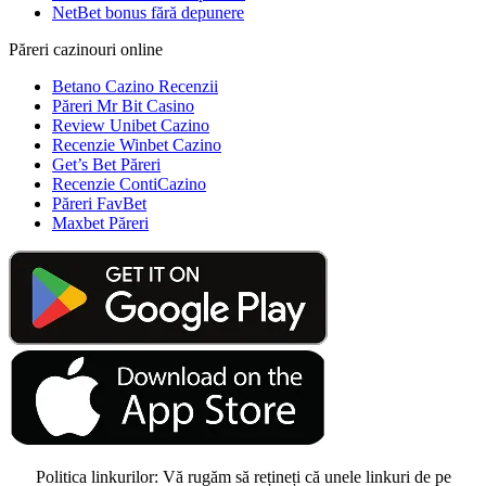
NetBet bonus fără depunere
Păreri cazinouri online
Betano Cazino Recenzii
Păreri Mr Bit Casino
Review Unibet Cazino
Recenzie Winbet Cazino
Get’s Bet Păreri
Recenzie ContiCazino
Păreri FavBet
Maxbet Păreri
Politica linkurilor: Vă rugăm să rețineți că unele linkuri de pe