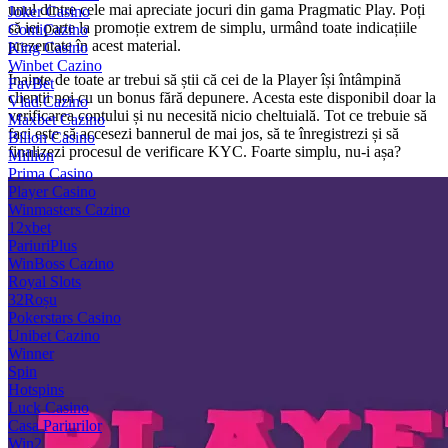
unul dintre cele mai apreciate jocuri din gama Pragmatic Play. Poți
Joker Casino
să iei parte la promoție extrem de simplu, urmând toate indicațiile
ContiCazino
prezentate în acest material.
King Casino
Winbet Cazino
Înainte de toate ar trebui să știi că cei de la Player își întâmpină
FavBet
clienții noi cu un bonus fără depunere. Acesta este disponibil doar la
Vlad Cazino
verificarea contului și nu necesită nicio cheltuială. Tot ce trebuie să
Maxbet Cazino
faci este să accesezi bannerul de mai jos, să te înregistrezi și să
Bilion Casino
finalizezi procesul de verificare KYC. Foarte simplu, nu-i așa?
Million
Prima Casino
Player Casino
Winmasters Cazino
12xbet
PariuriPlus
WinBoss Cazino
Royal Slots
32Roșu
Pokerstars Casino
Unibet Cazino
Winner
Spin
Hotspins
Luck Casino
Casa Pariurilor
Win2