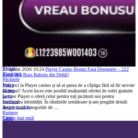
Ghid
Ruletă
27 aprilie 2026 10:24
Player Casino Bonus Fara Depunere – 222
Blackjack
Rotiri Big Bass Baboiu din Deltă?
Păcănele
Poker
Vrei joci la Player casino și să ai șansa de a câștiga fără să fie nevoie
Bingo
să depui? Acest lucru este posibil mulțumită ofertei de rotiri gratuite
Loto
pe care Player o oferă celor pentru toți jucătorii noi pentru
Baccarat
verificarea identității. În rândurile următoare ți-am pregătit detalii
Jocuri cu cărți
despre toate categoriile de …
Rummy
Citește mai mult
Table
Citește și
Live
Blog