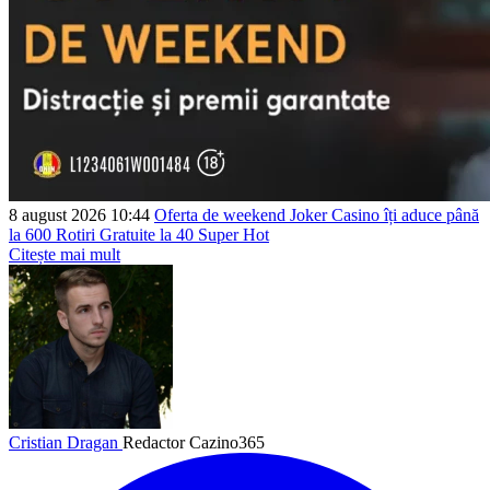
8 august 2026 10:44
Oferta de weekend Joker Casino îți aduce până
la 600 Rotiri Gratuite la 40 Super Hot
Citește mai mult
Cristian Dragan
Redactor Cazino365