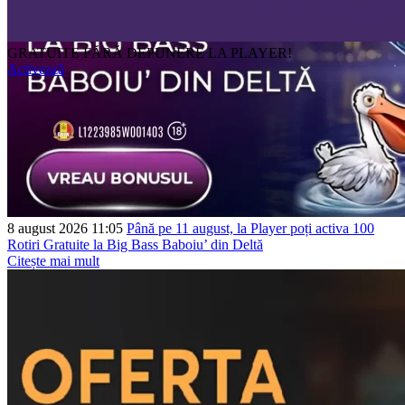
GRATUITE FĂRĂ DEPUNERE LA PLAYER!
Activează
8 august 2026 11:05
Până pe 11 august, la Player poți activa 100
Rotiri Gratuite la Big Bass Baboiu’ din Deltă
Citește mai mult