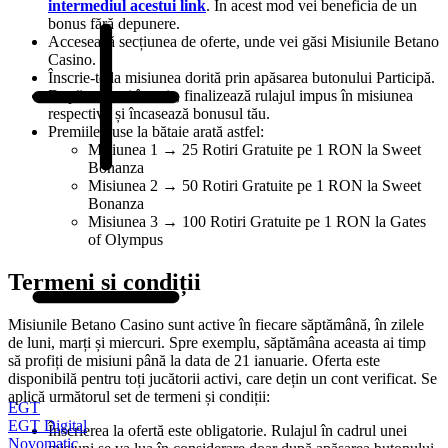
intermediul acestui link
. În acest mod vei beneficia de un
bonus fără depunere.
Accesează secțiunea de oferte, unde vei găsi Misiunile Betano
Casino.
Înscrie-te la misiunea dorită prin apăsarea butonului Participă.
După ce te-ai înscris, finalizează rulajul impus în misiunea
respectivă și încasează bonusul tău.
Premiile puse la bătaie arată astfel:
Misiunea 1 → 25 Rotiri Gratuite pe 1 RON la Sweet
Bonanza
Misiunea 2 → 50 Rotiri Gratuite pe 1 RON la Sweet
Bonanza
Misiunea 3 → 100 Rotiri Gratuite pe 1 RON la Gates
of Olympus
Termeni și condiții
Misiunile Betano Casino sunt active în fiecare săptămână, în zilele
de luni, marți și miercuri. Spre exemplu, săptămâna aceasta ai timp
să profiți de misiuni până la data de 21 ianuarie. Oferta este
disponibilă pentru toți jucătorii activi, care dețin un cont verificat. Se
aplică următorul set de termeni și condiții:
EGT
EGT Digital
Înscrierea la ofertă este obligatorie. Rulajul în cadrul unei
Novomatic