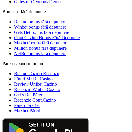
Gates of Olympus Demo
Bonusuri fără depunere
Betano bonus fără depunere
Winbet bonus fără depunere
Gets Bet bonus fără depunere
ContiCazino Bonus Fără Depunere
Maxbet bonus fără depunere
Million bonus fără depunere
NetBet bonus fără depunere
Păreri cazinouri online
Betano Cazino Recenzii
Păreri Mr Bit Casino
Review Unibet Cazino
Recenzie Winbet Cazino
Get’s Bet Păreri
Recenzie ContiCazino
Păreri FavBet
Maxbet Păreri