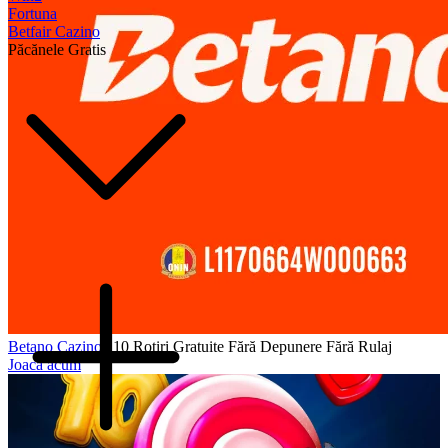
Fortuna
Betfair Cazino
Păcănele Gratis
Betano Cazino
110 Rotiri Gratuite Fără Depunere Fără Rulaj
Joacă acum