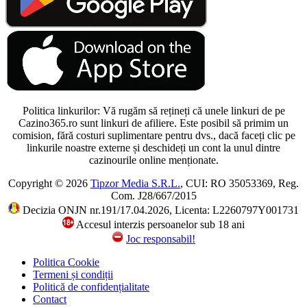
Politica linkurilor: Vă rugăm să rețineți că unele linkuri de pe
Cazino365.ro sunt linkuri de afiliere. Este posibil să primim un
comision, fără costuri suplimentare pentru dvs., dacă faceți clic pe
linkurile noastre externe și deschideți un cont la unul dintre
cazinourile online menționate.
Copyright © 2026
Tipzor Media S.R.L.
, CUI: RO 35053369, Reg.
Com. J28/667/2015
Decizia ONJN nr.191/17.04.2026, Licenta: L2260797Y001731
Accesul interzis persoanelor sub 18 ani
Joc responsabil!
Politica Cookie
Termeni și condiții
Politică de confidențialitate
Contact