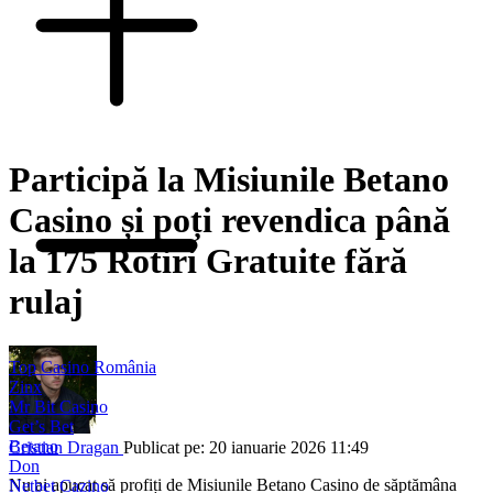
Participă la Misiunile Betano
Casino și poți revendica până
la 175 Rotiri Gratuite fără
rulaj
Top Casino România
Zinx
Mr Bit Casino
Get’s Bet
Betano
Cristian Dragan
Publicat pe: 20 ianuarie 2026 11:49
Don
Nu ai apucat să profiți de Misiunile Betano Casino de săptămâna
Netbet Cazino