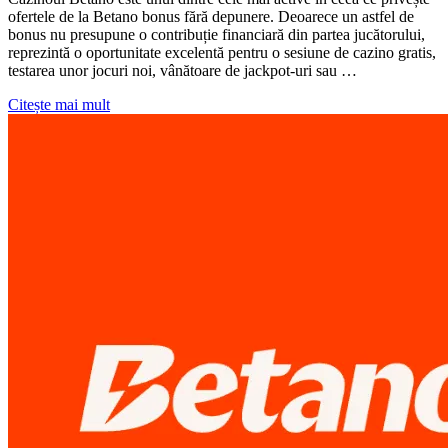
ofertele de la Betano bonus fără depunere. Deoarece un astfel de
bonus nu presupune o contribuție financiară din partea jucătorului,
reprezintă o oportunitate excelentă pentru o sesiune de cazino gratis,
testarea unor jocuri noi, vânătoare de jackpot-uri sau …
Citește mai mult
Citește și