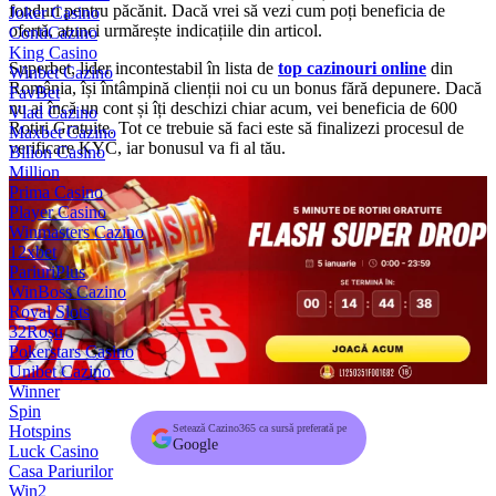
fonduri pentru păcănit. Dacă vrei să vezi cum poți beneficia de
Joker Casino
ofertă, atunci urmărește indicațiile din articol.
ContiCazino
King Casino
Superbet, lider incontestabil în lista de
top cazinouri online
din
Winbet Cazino
România, își întâmpină clienții noi cu un bonus fără depunere. Dacă
FavBet
nu ai încă un cont și îți deschizi chiar acum, vei beneficia de 600
Vlad Cazino
Rotiri Gratuite. Tot ce trebuie să faci este să finalizezi procesul de
Maxbet Cazino
verificare KYC, iar bonusul va fi al tău.
Bilion Casino
Million
Prima Casino
Player Casino
Winmasters Cazino
12xbet
PariuriPlus
WinBoss Cazino
Royal Slots
32Roșu
Pokerstars Casino
Unibet Cazino
Winner
Spin
Setează Cazino365 ca sursă preferată pe
Hotspins
Google
Luck Casino
Casa Pariurilor
Win2