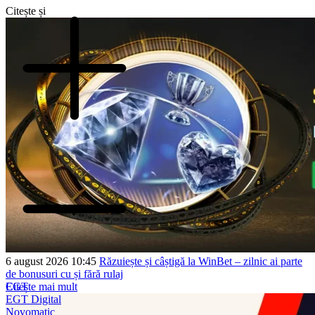
Citește și
6 august 2026 10:45
Răzuiește și câștigă la WinBet – zilnic ai parte
de bonusuri cu și fără rulaj
Citește mai mult
EGT
EGT Digital
Novomatic