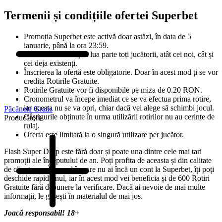
Termenii și condițiile ofertei Superbet
Promoția Superbet este activă doar astăzi, în data de 5
ianuarie, până la ora 23:59.
La această ofertă pot lua parte toți jucătorii, atât cei noi, cât și
cei deja existenți.
Înscrierea la ofertă este obligatorie. Doar în acest mod ți se vor
credita Rotirile Gratuite.
Rotirile Gratuite vor fi disponibile pe miza de 0.20 RON.
Cronometrul va începe imediat ce se va efectua prima rotire,
iar acesta nu se va opri, chiar dacă vei alege să schimbi jocul.
Păcănele Gratis
Câștigurile obținute în urma utilizării rotirilor nu au cerințe de
Producători
rulaj.
Oferta este limitată la o singură utilizare per jucător.
Flash Super Drop este fără doar și poate una dintre cele mai tari
promoții ale începutului de an. Poți profita de aceasta și din calitate
de client nou. În cazul în care nu ai încă un cont la Superbet, îți poți
deschide rapid unul, iar în acest mod vei beneficia și de 600 Rotiri
Gratuite fără depunere la verificare. Dacă ai nevoie de mai multe
informații, le găsești în materialul de mai jos.
Joacă responsabil! 18+