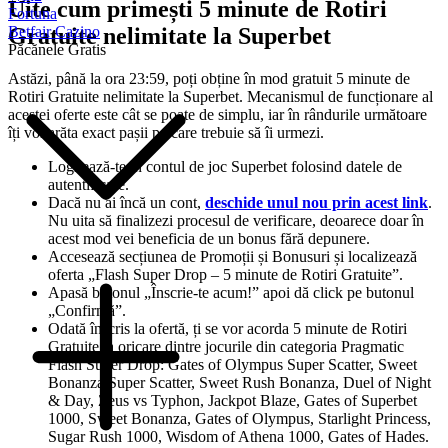
Uite cum primești 5 minute de Rotiri
Fortuna
Gratuite nelimitate la Superbet
Betfair Cazino
Păcănele Gratis
Astăzi, până la ora 23:59, poți obține în mod gratuit 5 minute de
Rotiri Gratuite nelimitate la Superbet. Mecanismul de funcționare al
acestei oferte este cât se poate de simplu, iar în rândurile următoare
îți voi arăta exact pașii pe care trebuie să îi urmezi.
Loghează-te în contul de joc Superbet folosind datele de
autentificare.
Dacă nu ai încă un cont,
deschide unul nou prin acest link
.
Nu uita să finalizezi procesul de verificare, deoarece doar în
acest mod vei beneficia de un bonus fără depunere.
Accesează secțiunea de Promoții și Bonusuri și localizează
oferta „Flash Super Drop – 5 minute de Rotiri Gratuite”.
Apasă butonul „Înscrie-te acum!” apoi dă click pe butonul
„Confirmă”.
Odată înscris la ofertă, ți se vor acorda 5 minute de Rotiri
Gratuite la oricare dintre jocurile din categoria Pragmatic
Flash Super Drop: Gates of Olympus Super Scatter, Sweet
Bonanza Super Scatter, Sweet Rush Bonanza, Duel of Night
& Day, Zeus vs Typhon, Jackpot Blaze, Gates of Superbet
1000, Sweet Bonanza, Gates of Olympus, Starlight Princess,
Sugar Rush 1000, Wisdom of Athena 1000, Gates of Hades.