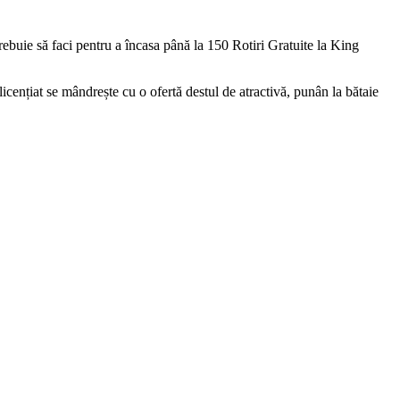
trebuie să faci pentru a încasa până la 150 Rotiri Gratuite la King
icențiat se mândrește cu o ofertă destul de atractivă, punân la bătaie