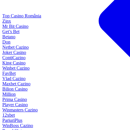
Top Casino România
Zinx
Mr Bit Casino
Get’s Bet
Betano
Don
Netbet Cazino
Joker Casino
ContiCazino
King Casino
Winbet Cazino
FavBet
Vlad Cazino
Maxbet Cazino
Bilion Casino
Million
Prima Casino
Player Casino
Winmasters Cazino
12xbet
PariuriPlus
WinBoss Cazino