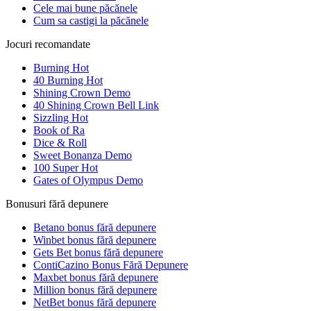
Cele mai bune păcănele
Cum sa castigi la păcănele
Jocuri recomandate
Burning Hot
40 Burning Hot
Shining Crown Demo
40 Shining Crown Bell Link
Sizzling Hot
Book of Ra
Dice & Roll
Sweet Bonanza Demo
100 Super Hot
Gates of Olympus Demo
Bonusuri fără depunere
Betano bonus fără depunere
Winbet bonus fără depunere
Gets Bet bonus fără depunere
ContiCazino Bonus Fără Depunere
Maxbet bonus fără depunere
Million bonus fără depunere
NetBet bonus fără depunere