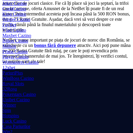
amatorilor de jocuri clasice. Fie că îți place să joci la șeptari, la trifoi
Joker Casino
sau la coroane, oferta Amusnet de la NetBet îți poate fi de un real
ContiCazino
ajutor. Prin intermediul acesteia poți încasa până la 500 RON bonus,
King Casino
dar și 75 Rotiri Gratuite. Așadar, dacă vrei să vezi despre ce este
Winbet Cazino
vorba, rămâi până la finalul materialului și descoperă toate
FavBet
informațiile.
Vlad Cazino
Maxbet Cazino
NetBet, nume important pe piața de jocuri de noroc din România, se
Bilion Casino
mândrește cu un
bonus fără depunere
atractiv. Aici poți pune mâna
Million
pe 200 Rotiri Gratuite fără rulaj, pe care le poți revendica prin
Prima Casino
intermediul bannerului de mai jos. Te înregistrezi, îți verifici contul,
Player Casino
iar rotirile sunt ale tale!
Winmasters Cazino
12xbet
PariuriPlus
WinBoss Cazino
Royal Slots
32Roșu
Pokerstars Casino
Unibet Cazino
Winner
Spin
Hotspins
Luck Casino
Casa Pariurilor
Win2