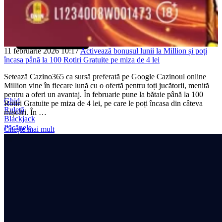
11 februarie 2026 10:17
Activează bonusul lunii la Million și poți
încasa până la 100 Rotiri Gratuite pe miza de 4 lei
Setează Cazino365 ca sursă preferată pe Google Cazinoul online
Million vine în fiecare lună cu o ofertă pentru toți jucătorii, menită
pentru a oferi un avantaj. În februarie pune la bătaie până la 100
Ghid
Rotiri Gratuite pe miza de 4 lei, pe care le poți încasa din câteva
Ruletă
mișcări. În …
Blackjack
Păcănele
Citește mai mult
Poker
Citește și
Bingo
Loto
Baccarat
Jocuri cu cărți
Rummy
Table
Live
Blog