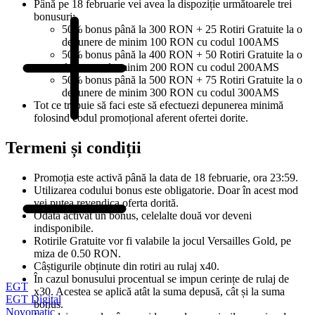
Până pe 18 februarie vei avea la dispoziție următoarele trei
bonusuri:
50% bonus până la 300 RON + 25 Rotiri Gratuite la o
depunere de minim 100 RON cu codul 100AMS
50% bonus până la 400 RON + 50 Rotiri Gratuite la o
depunere de minim 200 RON cu codul 200AMS
50% bonus până la 500 RON + 75 Rotiri Gratuite la o
depunere de minim 300 RON cu codul 300AMS
Tot ce trebuie să faci este să efectuezi depunerea minimă
folosind codul promoțional aferent ofertei dorite.
Termeni și condiții
Promoția este activă până la data de 18 februarie, ora 23:59.
Utilizarea codului bonus este obligatorie. Doar în acest mod
vei putea revendica oferta dorită.
Odată activat un bonus, celelalte două vor deveni
indisponibile.
Rotirile Gratuite vor fi valabile la jocul Versailles Gold, pe
miza de 0.50 RON.
Câștigurile obținute din rotiri au rulaj x40.
În cazul bonusului procentual se impun cerințe de rulaj de
EGT
x30. Acestea se aplică atât la suma depusă, cât și la suma
EGT Digital
bonus.
Novomatic