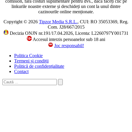
comision, fără costuri suplimentare pentru dvs., dacă faceți clic pe
linkurile noastre externe și deschideți un cont la unul dintre
cazinourile online menționate.
Copyright © 2026
Tipzor Media S.R.L.
, CUI: RO 35053369, Reg.
Com. J28/667/2015
Decizia ONJN nr.191/17.04.2026, Licenta: L2260797Y001731
Accesul interzis persoanelor sub 18 ani
Joc responsabil!
Politica Cookie
Termeni și condiții
Politică de confidențialitate
Contact