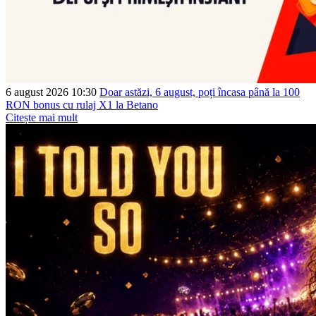
6 august 2026 10:30
Doar astăzi, 6 august, poți încasa până la 100
RON bonus cu rulaj X1 la Betano
Citește mai mult