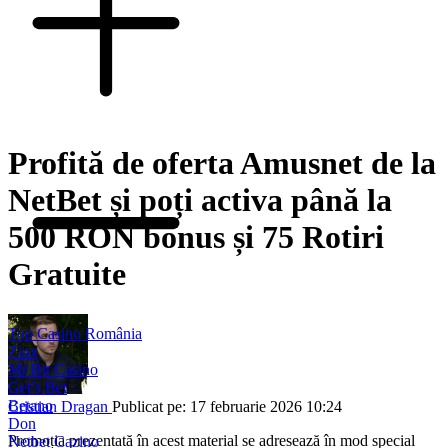
Profită de oferta Amusnet de la
NetBet și poți activa până la
500 RON bonus și 75 Rotiri
Gratuite
Top Casino România
Zinx
Mr Bit Casino
Get’s Bet
Betano
Cristian Dragan
Publicat pe: 17 februarie 2026 10:24
Don
Promoția prezentată în acest material se adresează în mod special
Netbet Cazino