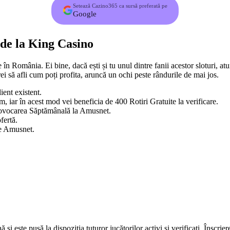
Setează Cazino365 ca sursă preferată pe
Google
de la King Casino
 în România. Ei bine, dacă ești și tu unul dintre fanii acestor sloturi, at
ei să afli cum poți profita, aruncă un ochi peste rândurile de mai jos.
ient existent.
m, iar în acest mod vei beneficia de 400 Rotiri Gratuite la verificare.
 Provocarea Săptămânală la Amusnet.
fertă.
ile Amusnet.
 este pusă la dispoziția tuturor jucătorilor activi și verificați. Înscrier