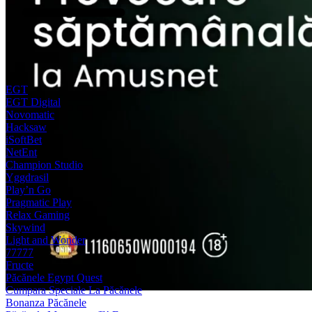
EGT
EGT Digital
Novomatic
Hacksaw
iSoftBet
NetEnt
Champion Studio
Yggdrasil
Play’n Go
Pragmatic Play
Relax Gaming
Skywind
Light and Wonder
77777
Fructe
Păcănele Egypt Quest
Cumpara Speciale La Păcănele
Bonanza Păcănele