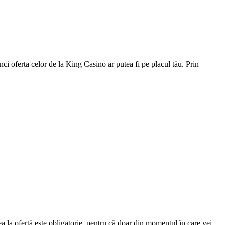
unci oferta celor de la King Casino ar putea fi pe placul tău. Prin
ea la ofertă este obligatorie, pentru că doar din momentul în care vei