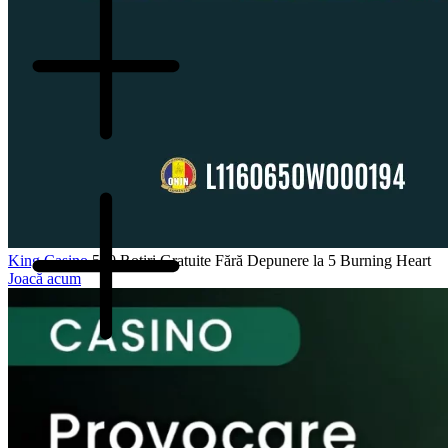
King Casino
500 Rotiri Gratuite Fără Depunere la 5 Burning Heart
Joacă acum