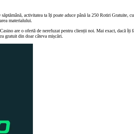
ăptămână, activitatea ta îți poate aduce până la 250 Rotiri Gratuite, cu 
uarea materialului.
ino are o ofertă de nerefuzat pentru clienții noi. Mai exact, dacă îți fac
tra gratuit din doar câteva mișcări.