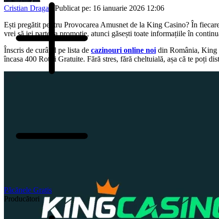
Cristian Dragan
Publicat pe: 16 ianuarie 2026 12:06
Ești pregătit pentru Provocarea Amusnet de la King Casino? În fiecare s
vrei să iei parte la promoție, atunci găsești toate informațiile în contin
Înscris de curând pe lista de
cazinouri online noi
din România, King Cas
încasa 400 Rotiri Gratuite. Fără stres, fără cheltuială, așa că te poți dis
Păcănele Gratis
Producători