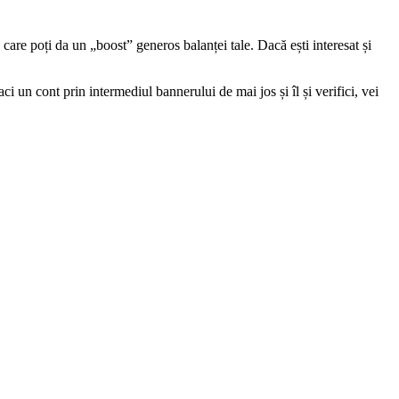
care poți da un „boost” generos balanței tale. Dacă ești interesat și
i un cont prin intermediul bannerului de mai jos și îl și verifici, vei