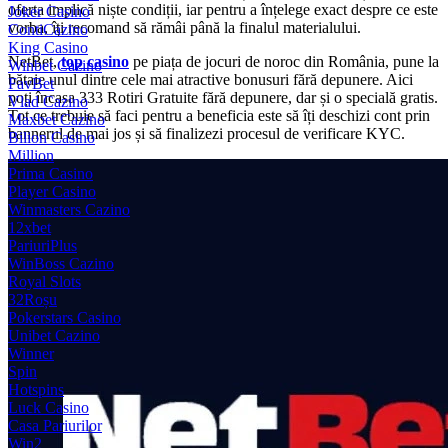
oferta implică niște condiții, iar pentru a înțelege exact despre ce este
Joker Casino
vorba, îți recomand să rămâi până la finalul materialului.
ContiCazino
King Casino
NetBet,
top casino
pe piața de jocuri de noroc din România, pune la
Winbet Cazino
bătaie unul dintre cele mai atractive bonusuri fără depunere. Aici
FavBet
poți încasa 333 Rotiri Gratuite fără depunere, dar și o specială gratis.
Vlad Cazino
Tot ce trebuie să faci pentru a beneficia este să îți deschizi cont prin
Maxbet Cazino
bannerul de mai jos și să finalizezi procesul de verificare KYC.
Bilion Casino
Million
Prima Casino
Player Casino
Winmasters Cazino
12xbet
PariuriPlus
WinBoss Cazino
Royal Slots
32Roșu
Pokerstars Casino
Unibet Cazino
Winner
Spin
Hotspins
Luck Casino
Casa Pariurilor
Win2