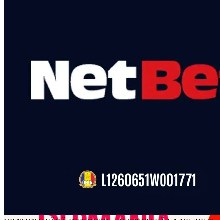
6 august 2026 10:45
Răzuiește și câștigă la WinBet – zilnic ai parte
de bonusuri cu și fără rulaj
Citește mai mult