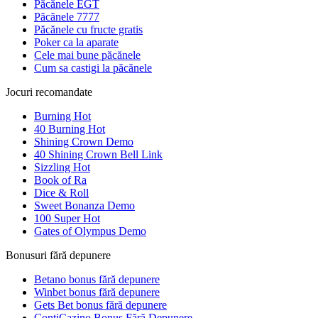
Păcănele EGT
Păcănele 7777
Păcănele cu fructe gratis
Poker ca la aparate
Cele mai bune păcănele
Cum sa castigi la păcănele
Jocuri recomandate
Burning Hot
40 Burning Hot
Shining Crown Demo
40 Shining Crown Bell Link
Sizzling Hot
Book of Ra
Dice & Roll
Sweet Bonanza Demo
100 Super Hot
Gates of Olympus Demo
Bonusuri fără depunere
Betano bonus fără depunere
Winbet bonus fără depunere
Gets Bet bonus fără depunere
ContiCazino Bonus Fără Depunere