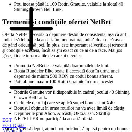
Poți încasa până la 100 Rotiri Gratuite, valabile la slotul 40
Shining Crown Bell Link.
Termenii și condițiile ofertei NetBet
Oferta NetBet necesită o depunere destul de consistentă, așa că ar fi
indicat să iei parte la aceasta în mod natural, adică doar dacă aveai
de gând oricum să joci. În plus, este important să verifici și termenii
și condițiile acesteia, încât să știi exact cu ce ai de a face. Mai jos
găsești toate informațiile de care ai nevoie:
Promoția NetBet este valabilă doar în zilele de luni.
Roata Rundelor Elite poate fi accesată doar în urma unei
depuneri de minim 500 RON cu codul bonus aferent.
Poți obține maxim 100 Rotiri Gratuite în urma acestei
promoții.
Rotirile Gratuite vor fi disponibile în cadrul jocului 40 Shining
Crown Bell Link.
Cerințele de rulaj care se aplică sumei bonus sunt X40.
Bonusul obținut în urma rotirilor nu va avea limită de câștig.
Depunerile prin Abon, Aircash, Okto.Cash, Skrill și
NETELLER nu participă la această ofertă.
EGT
EGT Digital
Dacă nu vrei să depui, atunci poți oricând să optezi pentru un bonus
Novomatic