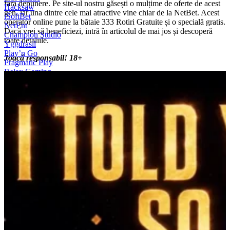
fără depunere. Pe site-ul nostru găsești o mulțime de oferte de acest
Hacksaw
gen, iar una dintre cele mai atractive vine chiar de la NetBet. Acest
iSoftBet
operator online pune la bătaie 333 Rotiri Gratuite și o specială gratis.
NetEnt
Dacă vrei să beneficiezi, intră în articolul de mai jos și descoperă
Champion Studio
toate detaliile.
Yggdrasil
Play’n Go
Joacă responsabil! 18+
Pragmatic Play
Relax Gaming
Skywind
Light and Wonder
77777
Fructe
Păcănele Egypt Quest
Cumpara Speciale La Păcănele
Bonanza Păcănele
Păcănele Megaways ™ Free
Păcănele Big Bass
Păcănele Super Hot
Păcănele Jackpot
Muzică
Filme
Antice
Poker ca la aparate
Sport
Bonus Fără Depunere