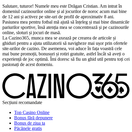
Salutare, tuturor! Numele meu este Drăgan Cristian. Am intrat în
domeniul cazinourilor online și al jocurilor de noroc acum mai bine
de 12 ani și activez pe site-uri de profil de aproximativ 8 ani.
Pasiunea mea pentru fotbal mă ajută să înțeleg și mai bine dinamicile
pariurilor sportive, însă atenția mea se concentrează și pe cazinourile
online, sloturi și jocuri de masă.
La Cazino365, munca mea se axează pe crearea de articole și
ghiduri pentru a ajuta utilizatorii să navigheze mai ușor prin ofertele
site-urilor de cazino. De asemenea, voi aduce în fața voastră cele
mai bune promoții, bonusuri și rotiri gratuite, astfel încât să aveți o
experiență de joc optimă. Îmi doresc să fiu un ghid util pentru toți cei
pasionați de acest domeniu.
Secțiuni recomandate
Top Casino Online
Bonus fără depunere
Bonus de ziua ta
Păcănele gratis