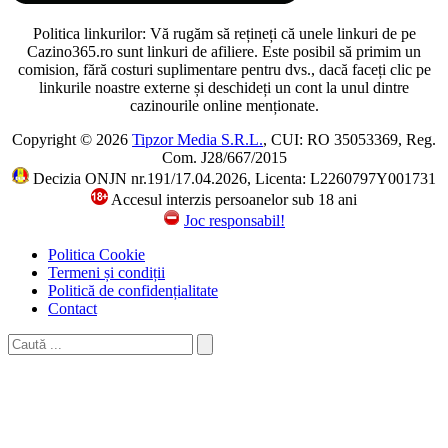
Politica linkurilor: Vă rugăm să rețineți că unele linkuri de pe
Cazino365.ro sunt linkuri de afiliere. Este posibil să primim un
comision, fără costuri suplimentare pentru dvs., dacă faceți clic pe
linkurile noastre externe și deschideți un cont la unul dintre
cazinourile online menționate.
Copyright © 2026
Tipzor Media S.R.L.
, CUI: RO 35053369, Reg.
Com. J28/667/2015
Decizia ONJN nr.191/17.04.2026, Licenta: L2260797Y001731
Accesul interzis persoanelor sub 18 ani
Joc responsabil!
Politica Cookie
Termeni și condiții
Politică de confidențialitate
Contact