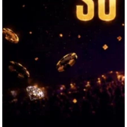
Oferte
Ghid