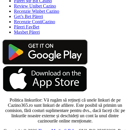
Păreri Mr Bit Casino
Review Unibet Cazino
Recenzie Winbet Cazino
Get’s Bet Păreri
Recenzie ContiCazino
Păreri FavBet
Maxbet Păreri
Politica linkurilor: Vă rugăm să rețineți că unele linkuri de pe
Cazino365.ro sunt linkuri de afiliere. Este posibil să primim un
comision, fără costuri suplimentare pentru dvs., dacă faceți clic pe
linkurile noastre externe și deschideți un cont la unul dintre
cazinourile online menționate.