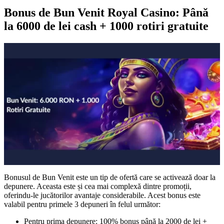
Bonus de Bun Venit Royal Casino: Până
la 6000 de lei cash + 1000 rotiri gratuite
Bonusul de Bun Venit este un tip de ofertă care se activează doar la
depunere. Aceasta este și cea mai complexă dintre promoții,
oferindu-le jucătorilor avantaje considerabile. Acest bonus este
valabil pentru primele 3 depuneri în felul următor:
Pentru prima depunere: 100% bonus până la 2000 de lei +