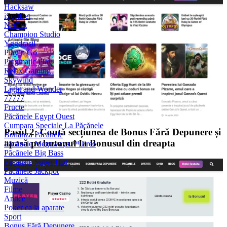
Hacksaw
iSoftBet
NetEnt
Champion Studio
Yggdrasil
Play’n Go
Pragmatic Play
Relax Gaming
Skywind
Light and Wonder
77777
Fructe
Păcănele Egypt Quest
Cumpara Speciale La Păcănele
Pasul 2: Caută secțiunea de Bonus Fără Depunere și
Bonanza Păcănele
apasă pe butonul Ia Bonusul din dreapta
Păcănele Megaways ™ Free
Păcănele Big Bass
Păcănele Super Hot
Păcănele Jackpot
Muzică
Filme
Antice
Poker ca la aparate
Sport
Bonus Fără Depunere