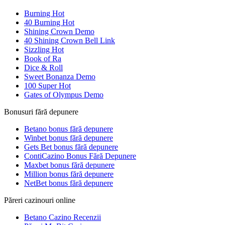
Burning Hot
40 Burning Hot
Shining Crown Demo
40 Shining Crown Bell Link
Sizzling Hot
Book of Ra
Dice & Roll
Sweet Bonanza Demo
100 Super Hot
Gates of Olympus Demo
Bonusuri fără depunere
Betano bonus fără depunere
Winbet bonus fără depunere
Gets Bet bonus fără depunere
ContiCazino Bonus Fără Depunere
Maxbet bonus fără depunere
Million bonus fără depunere
NetBet bonus fără depunere
Păreri cazinouri online
Betano Cazino Recenzii