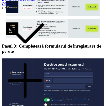
Oferte
Ghid
Pasul 3: Completează formularul de înregistrare de
pe site