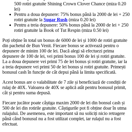
500 rotiri gratuite Shining Crown Clover Chance (miza 0.20
lei)
Pentru a doua depunere: 75% bonus până la 2000 de lei + 250
rotiri gratuite la
Sugar Rush
(miza 0.20 lei)
Pentru a treia depunere: 50% bonus până la 2000 de lei + 250
rotiri gratuite la Book of Tut Respin (miza 0.50 lei)
Poți obține în total un bonus de 6000 de lei și 1000 de rotiri gratuite
din pachetul de Bun Venit. Fiecare bonus se activează pentru o
depunere de minim 100 de lei. Dacă alegi să efectuezi prima
depunere de 100 de lei, vei primi bonus 100 de lei și rotiri gratuite.
La a doua depunere vei primi 75 de lei bonus și rotiri gratuite, iar la
a treia depunere vei primi 50 de lei bonus și rotiri gratuite. Primești
bonusul cash în funcție de cât depui până la limita specificată.
Acest bonus are o valabilitate de 7 zile și beneficiază de condiții de
rulaj de 40X. Valoarea de 40X se aplică atât pentru bonusul primit,
cât și pentru suma depusă.
Fiecare jucător poate câștiga maxim 2000 de lei din bonsul cash și
500 de lei din rotirile gratuite. Câștigurile pot fi obține doar în utma
rulajului. De asemenea, este important să nu soliciți nicio retragere
până când bonusul nu a fost utilizat complet, iar rulajul nu a fost
efectuat.