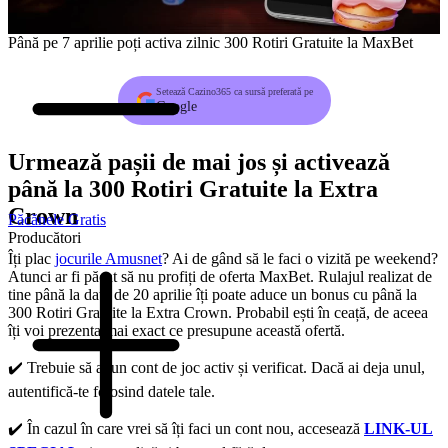
Până pe 7 aprilie poți activa zilnic 300 Rotiri Gratuite la MaxBet
Setează Cazino365 ca sursă preferată pe
Google
Urmează pașii de mai jos și activează
până la 300 Rotiri Gratuite la Extra
Crown
Păcănele Gratis
Producători
Îți plac
jocurile Amusnet
? Ai de gând să le faci o vizită pe weekend?
Atunci ar fi păcat să nu profiți de oferta MaxBet. Rulajul realizat de
tine până la data de 20 aprilie îți poate aduce un bonus cu până la
300 Rotiri Gratuite la Extra Crown. Probabil ești în ceață, de aceea
îți voi prezenta mai exact ce presupune această ofertă.
✔️ Trebuie să ai un cont de joc activ și verificat. Dacă ai deja unul,
autentifică-te folosind datele tale.
✔️ În cazul în care vrei să îți faci un cont nou, accesează
LINK-UL