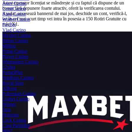
Acest operator licențiat se mândrește și cu faptul că dispune de un
Joker Casino
bonus fără depunere foarte atractiv, oferit la verificarea contului.
ContiCazino
Așadar, accesează bannerul de mai jos, deschide un cont, verifică-l,
King Casino
iar în cel mai scurt timp vei intra în posesia a 150 Rotiri Gratuite cu
Winbet Cazino
rulaj X1.
FavBet
Vlad Cazino
Maxbet Cazino
Bilion Casino
Million
Prima Casino
Player Casino
Winmasters Cazino
12xbet
PariuriPlus
WinBoss Cazino
Royal Slots
32Roșu
Pokerstars Casino
Unibet Cazino
Winner
Spin
Hotspins
Luck Casino
Casa Pariurilor
Win2