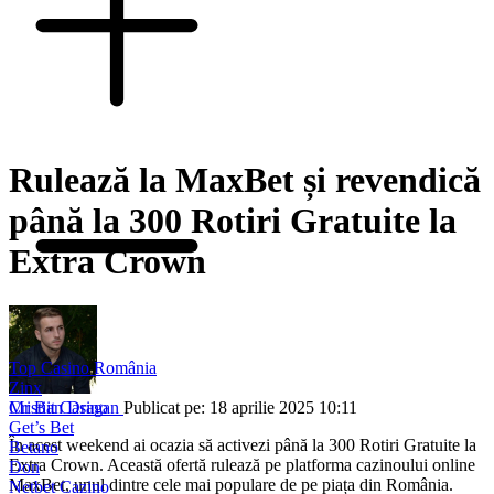
Rulează la MaxBet și revendică
până la 300 Rotiri Gratuite la
Extra Crown
Top Casino România
Zinx
Cristian Dragan
Publicat pe: 18 aprilie 2025 10:11
Mr Bit Casino
Get’s Bet
În acest weekend ai ocazia să activezi până la 300 Rotiri Gratuite la
Betano
Extra Crown. Această ofertă rulează pe platforma cazinoului online
Don
MaxBet, unul dintre cele mai populare de pe piața din România.
Netbet Cazino