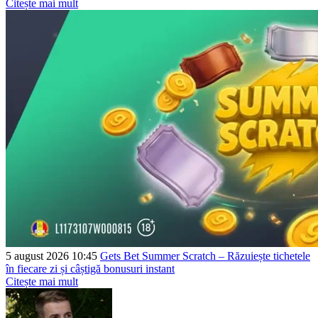
Citește mai mult
5 august 2026 10:45
Gets Bet Summer Scratch – Răzuiește tichetele
în fiecare zi și câștigă bonusuri instant
Citește mai mult