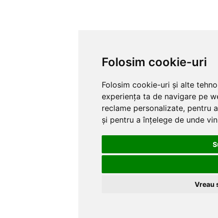
Folosim cookie-uri
Folosim cookie-uri și alte tehn
experiența ta de navigare pe we
reclame personalizate, pentru a
și pentru a înțelege de unde vin 
S
Vreau 