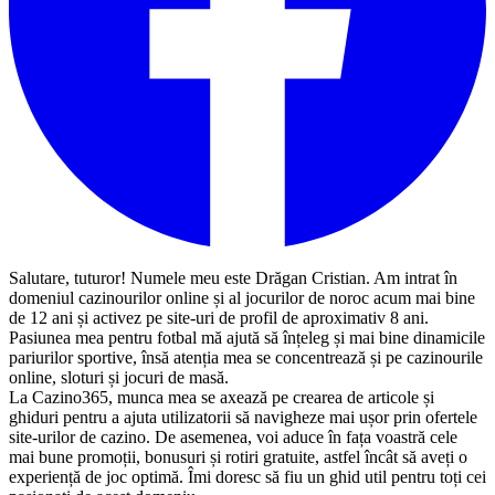
Salutare, tuturor! Numele meu este Drăgan Cristian. Am intrat în
domeniul cazinourilor online și al jocurilor de noroc acum mai bine
de 12 ani și activez pe site-uri de profil de aproximativ 8 ani.
Pasiunea mea pentru fotbal mă ajută să înțeleg și mai bine dinamicile
pariurilor sportive, însă atenția mea se concentrează și pe cazinourile
online, sloturi și jocuri de masă.
La Cazino365, munca mea se axează pe crearea de articole și
ghiduri pentru a ajuta utilizatorii să navigheze mai ușor prin ofertele
site-urilor de cazino. De asemenea, voi aduce în fața voastră cele
mai bune promoții, bonusuri și rotiri gratuite, astfel încât să aveți o
experiență de joc optimă. Îmi doresc să fiu un ghid util pentru toți cei