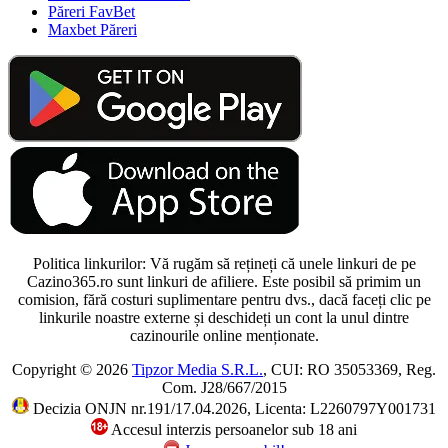
Păreri FavBet
Maxbet Păreri
Politica linkurilor: Vă rugăm să rețineți că unele linkuri de pe
Cazino365.ro sunt linkuri de afiliere. Este posibil să primim un
comision, fără costuri suplimentare pentru dvs., dacă faceți clic pe
linkurile noastre externe și deschideți un cont la unul dintre
cazinourile online menționate.
Copyright © 2026
Tipzor Media S.R.L.
, CUI: RO 35053369, Reg.
Com. J28/667/2015
Decizia ONJN nr.191/17.04.2026, Licenta: L2260797Y001731
Accesul interzis persoanelor sub 18 ani