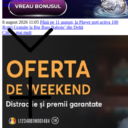
Oferte
Ghid
8 august 2026 11:05
Până pe 11 august, la Player poți activa 100
Rotiri Gratuite la Big Bass Baboiu’ din Deltă
Citește mai mult