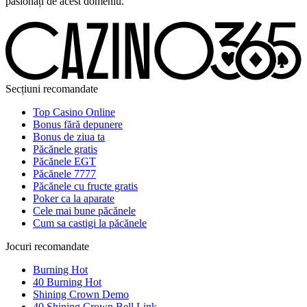
pasionați de acest domeniu.
Secțiuni recomandate
Top Casino Online
Bonus fără depunere
Bonus de ziua ta
Păcănele gratis
Păcănele EGT
Păcănele 7777
Păcănele cu fructe gratis
Poker ca la aparate
Cele mai bune păcănele
Cum sa castigi la păcănele
Jocuri recomandate
Burning Hot
40 Burning Hot
Shining Crown Demo
40 Shining Crown Bell Link