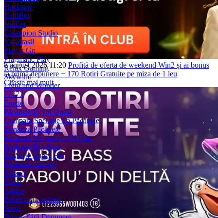
Hacksaw
iSoftBet
NetEnt
Champion Studio
Yggdrasil
Play’n Go
Pragmatic Play
8 august 2026 11:20
Profită de oferta de weekend Win2 și ai bonus
Relax Gaming
la prima depunere + 170 Rotiri Gratuite pe miza de 1 leu
Skywind
Citește mai mult
Light and Wonder
77777
Fructe
Păcănele Egypt Quest
Cumpara Speciale La Păcănele
Bonanza Păcănele
Păcănele Megaways ™ Free
Păcănele Big Bass
Păcănele Super Hot
Păcănele Jackpot
Muzică
Filme
Antice
Poker ca la aparate
Sport
Bonus Fără Depunere