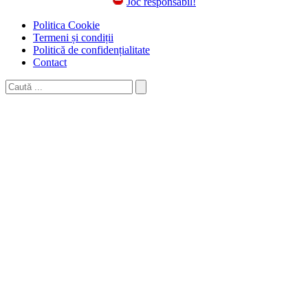
Joc responsabil!
Politica Cookie
Termeni și condiții
Politică de confidențialitate
Contact