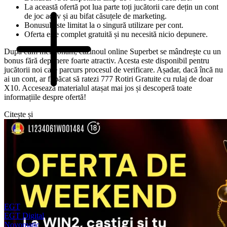
La această ofertă pot lua parte toți jucătorii care dețin un cont
de joc activ și au bifat căsuțele de marketing.
Bonusul este limitat la o singură utilizare per cont.
Oferta este complet gratuită și nu necesită nicio depunere.
După cum menționam, cazinoul online Superbet se mândrește cu un
bonus fără depunere foarte atractiv. Acesta este disponibil pentru
jucătorii noi care parcurs procesul de verificare. Așadar, dacă încă nu
ai un cont, ar fi păcat să ratezi 777 Rotiri Gratuite cu rulaj de doar
X10. Accesează materialul atașat mai jos și descoperă toate
informațiile despre ofertă!
Citește și
EGT
EGT Digital
Novomatic