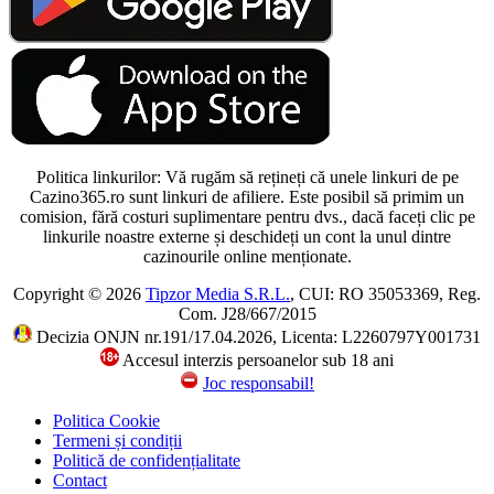
Politica linkurilor: Vă rugăm să rețineți că unele linkuri de pe
Cazino365.ro sunt linkuri de afiliere. Este posibil să primim un
comision, fără costuri suplimentare pentru dvs., dacă faceți clic pe
linkurile noastre externe și deschideți un cont la unul dintre
cazinourile online menționate.
Copyright © 2026
Tipzor Media S.R.L.
, CUI: RO 35053369, Reg.
Com. J28/667/2015
Decizia ONJN nr.191/17.04.2026, Licenta: L2260797Y001731
Accesul interzis persoanelor sub 18 ani
Joc responsabil!
Politica Cookie
Termeni și condiții
Politică de confidențialitate
Contact