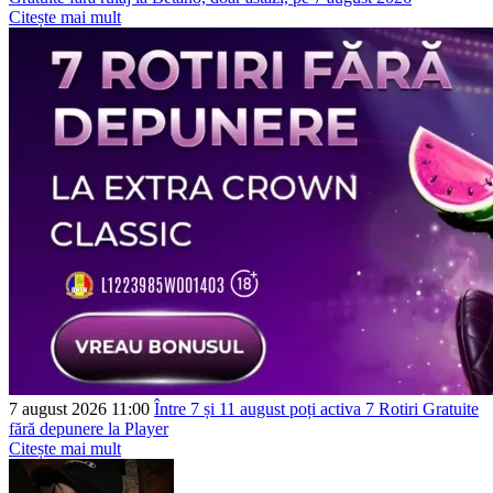
Citește mai mult
7 august 2026 11:00
Între 7 și 11 august poți activa 7 Rotiri Gratuite
fără depunere la Player
Citește mai mult