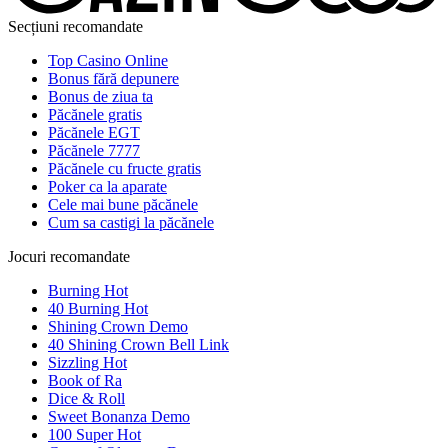
Secțiuni recomandate
Top Casino Online
Bonus fără depunere
Bonus de ziua ta
Păcănele gratis
Păcănele EGT
Păcănele 7777
Păcănele cu fructe gratis
Poker ca la aparate
Cele mai bune păcănele
Cum sa castigi la păcănele
Jocuri recomandate
Burning Hot
40 Burning Hot
Shining Crown Demo
40 Shining Crown Bell Link
Sizzling Hot
Book of Ra
Dice & Roll
Sweet Bonanza Demo
100 Super Hot