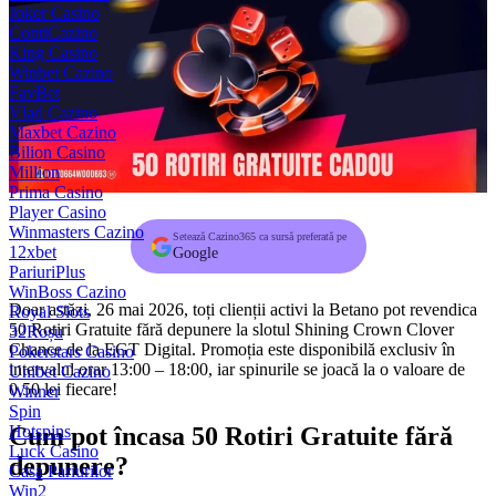
Joker Casino
ContiCazino
King Casino
Winbet Cazino
FavBet
Vlad Cazino
Maxbet Cazino
Bilion Casino
Million
Prima Casino
Player Casino
Winmasters Cazino
Setează Cazino365 ca sursă preferată pe
12xbet
Google
PariuriPlus
WinBoss Cazino
Doar astăzi, 26 mai 2026, toți clienții activi la Betano pot revendica
Royal Slots
50 Rotiri Gratuite fără depunere la slotul Shining Crown Clover
32Roșu
Chance de la EGT Digital. Promoția este disponibilă exclusiv în
Pokerstars Casino
intervalul orar 13:00 – 18:00, iar spinurile se joacă la o valoare de
Unibet Cazino
0,50 lei fiecare!
Winner
Spin
Cum pot încasa 50 Rotiri Gratuite fără
Hotspins
Luck Casino
depunere?
Casa Pariurilor
Win2