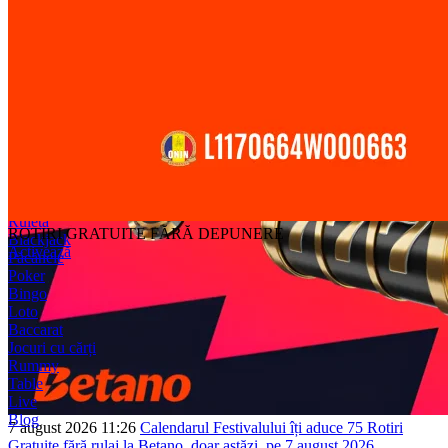
7 august 2026 12:13
Profită de oferta Charged Spins de la Mr Bit și
revendică până la 30 Rotiri Gratuite
Citește mai mult
Ghid
Ruletă
ROTIRI GRATUITE FĂRĂ DEPUNERE
Blackjack
Activează
Păcănele
Poker
Bingo
Loto
Baccarat
Jocuri cu cărți
Rummy
Table
Live
Blog
7 august 2026 11:26
Calendarul Festivalului îți aduce 75 Rotiri
Gratuite fără rulaj la Betano, doar astăzi, pe 7 august 2026