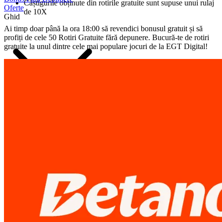
Câștigurile obținute din rotirile gratuite sunt supuse unui rulaj
Oferte
de 10X
Ghid
Ai timp doar până la ora 18:00 să revendici bonusul gratuit și să
profiți de cele 50 Rotiri Gratuite fără depunere. Bucură-te de rotiri
gratuite la unul dintre cele mai populare jocuri de la EGT Digital!
Citește și