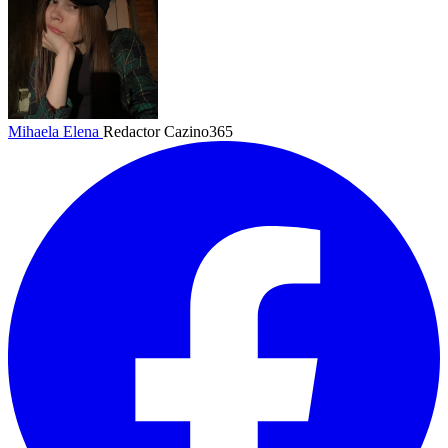
Mihaela Elena
Redactor Cazino365