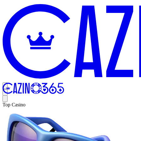
Top Casino