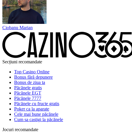
Ciobanu Marian
Secțiuni recomandate
Top Casino Online
Bonus fără depunere
Bonus de ziua ta
Păcănele gratis
Păcănele EGT
Păcănele 7777
Păcănele cu fructe gratis
Poker ca la aparate
Cele mai bune păcănele
Cum sa castigi la păcănele
Jocuri recomandate