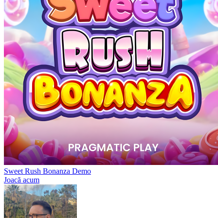
Sweet Rush Bonanza Demo
Joacă acum