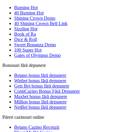
Burning Hot
40 Burning Hot
Shining Crown Demo
40 Shining Crown Bell Link
Sizzling Hot
Book of Ra
Dice & Roll
Sweet Bonanza Demo
100 Super Hot
Gates of Olympus Demo
Bonusuri fără depunere
Betano bonus fără depunere
Winbet bonus fără depunere
Gets Bet bonus fără depunere
ContiCazino Bonus Fără Depunere
Maxbet bonus fără depunere
Million bonus fără depunere
NetBet bonus fără depunere
Păreri cazinouri online
Betano Cazino Recenzii