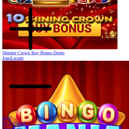
Shining Crown Buy Bonus Demo
Joacă acum
EGT
EGT Digital
Novomatic