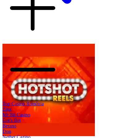
Top Casino România
Zinx
Mr Bit Casino
Get’s Bet
Betano
Don
Netbet Cazino