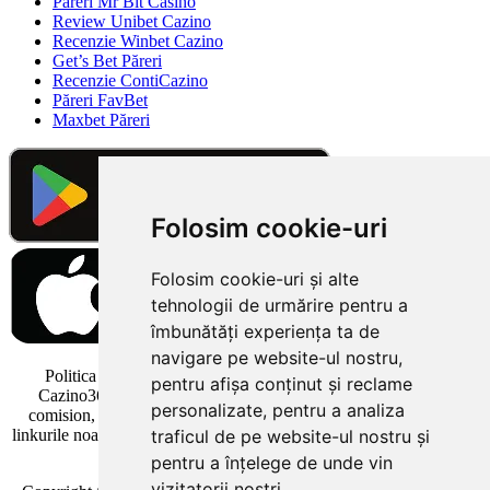
Păreri Mr Bit Casino
Review Unibet Cazino
Recenzie Winbet Cazino
Get’s Bet Păreri
Recenzie ContiCazino
Păreri FavBet
Maxbet Păreri
Folosim cookie-uri
Folosim cookie-uri și alte
tehnologii de urmărire pentru a
îmbunătăți experiența ta de
navigare pe website-ul nostru,
Politica linkurilor: Vă rugăm să rețineți că unele linkuri de pe
pentru afișa conținut și reclame
Cazino365.ro sunt linkuri de afiliere. Este posibil să primim un
personalizate, pentru a analiza
comision, fără costuri suplimentare pentru dvs., dacă faceți clic pe
linkurile noastre externe și deschideți un cont la unul dintre cazinouril
traficul de pe website-ul nostru și
online menționate.
pentru a înțelege de unde vin
vizitatorii noștri.