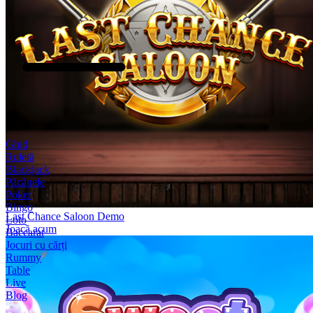
Ghid
Ruletă
Blackjack
Păcănele
Poker
Bingo
Last Chance Saloon Demo
Loto
Joacă acum
Baccarat
Jocuri cu cărți
Rummy
Table
Live
Blog