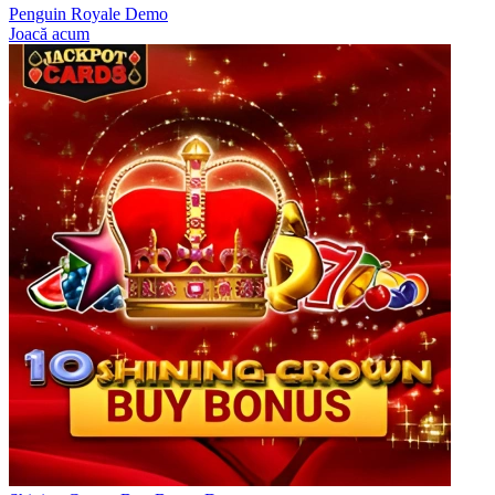
Penguin Royale Demo
Joacă acum