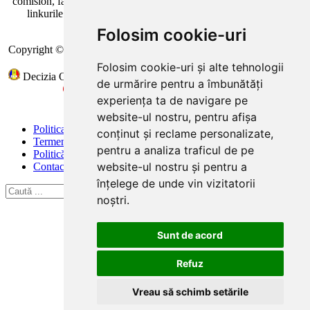
comision, fără costuri suplimentare pentru dvs., dacă faceți clic pe
linkurile noastre externe și deschideți un cont la unul dintre
cazinourile online menționate.
Folosim cookie-uri
Copyright © 2026
Tipzor Media S.R.L.
, CUI: RO 35053369, Reg.
Com. J28/667/2015
Folosim cookie-uri și alte tehnologii
Decizia ONJN nr.191/17.04.2026, Licenta: L2260797Y001731
de urmărire pentru a îmbunătăți
Accesul interzis persoanelor sub 18 ani
experiența ta de navigare pe
Joc responsabil!
website-ul nostru, pentru afișa
Politica Cookie
conținut și reclame personalizate,
Termeni și condiții
pentru a analiza traficul de pe
Politică de confidențialitate
website-ul nostru și pentru a
Contact
înțelege de unde vin vizitatorii
noștri.
Sunt de acord
Refuz
Vreau să schimb setările