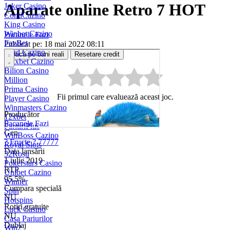
Aparate online Retro 7 HOT
Joker Casino
ContiCazino
King Casino
Winbet Cazino
Pacanele Fazi
FavBet
Publicat pe: 18 mai 2022 08:11
Vlad Cazino
Joacă pe bani reali
Resetare credit
Maxbet Cazino
Bilion Casino
Million
Prima Casino
Fii primul care evaluează aceast joc.
Player Casino
Winmasters Cazino
Producător
12xbet
Pacanele Fazi
PariuriPlus
Gen
WinBoss Cazino
? Fructe ?
77777
Royal Slots
Data lansării
32Roșu
1 iulie 2019
Pokerstars Casino
RTP
Unibet Cazino
95.5%
Winner
Cumpara specială
Spin
NU
Hotspins
Rotiri gratuite
Luck Casino
NU
Casa Pariurilor
Dublaj
Win2