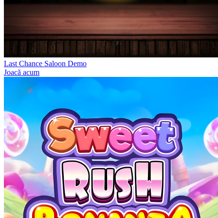
Last Chance Saloon Demo
Joacă acum