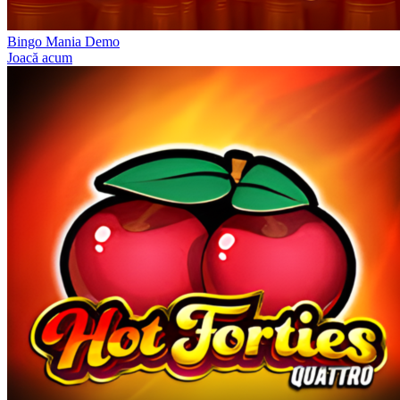
Bingo Mania Demo
Joacă acum