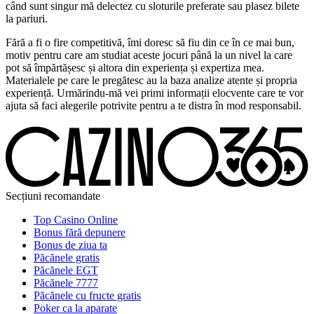
când sunt singur mă delectez cu sloturile preferate sau plasez bilete
la pariuri.
Fără a fi o fire competitivă, îmi doresc să fiu din ce în ce mai bun,
motiv pentru care am studiat aceste jocuri până la un nivel la care
pot să împărtășesc și altora din experiența și expertiza mea.
Materialele pe care le pregătesc au la baza analize atente și propria
experiență. Urmărindu-mă vei primi informații elocvente care te vor
ajuta să faci alegerile potrivite pentru a te distra în mod responsabil.
Secțiuni recomandate
Top Casino Online
Bonus fără depunere
Bonus de ziua ta
Păcănele gratis
Păcănele EGT
Păcănele 7777
Păcănele cu fructe gratis
Poker ca la aparate