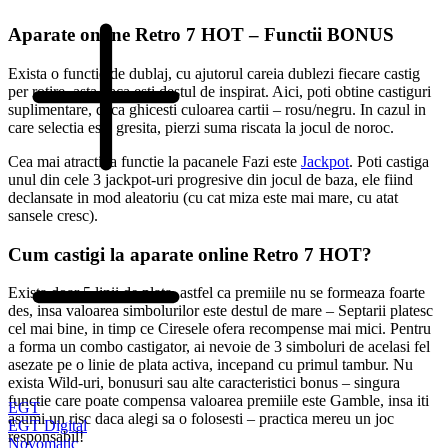
Aparate online Retro 7 HOT –
Functii BONUS
Exista o functie de dublaj, cu ajutorul careia dublezi fiecare castig
per rotire, asta daca esti destul de inspirat. Aici, poti obtine castiguri
suplimentare, daca ghicesti culoarea cartii – rosu/negru. In cazul in
care selectia este gresita, pierzi suma riscata la jocul de noroc.
Cea mai atractiva functie la pacanele Fazi este
Jackpot
. Poti castiga
unul din cele 3 jackpot-uri progresive din jocul de baza, ele fiind
declansate in mod aleatoriu (cu cat miza este mai mare, cu atat
sansele cresc).
Cum castigi la aparate online Retro 7 HOT?
Exista doar 5 linii de plata, astfel ca premiile nu se formeaza foarte
des, insa valoarea simbolurilor este destul de mare – Septarii platesc
cel mai bine, in timp ce Ciresele ofera recompense mai mici. Pentru
a forma un combo castigator, ai nevoie de 3 simboluri de acelasi fel
asezate pe o linie de plata activa, incepand cu primul tambur. Nu
exista Wild-uri, bonusuri sau alte caracteristici bonus – singura
functie care poate compensa valoarea premiile este Gamble, insa iti
EGT
asumi un risc daca alegi sa o folosesti – practica mereu un joc
EGT Digital
responsabil!
Novomatic