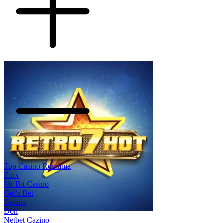
Top Casino România
Zinx
Mr Bit Casino
Get’s Bet
Betano
Don
Netbet Cazino