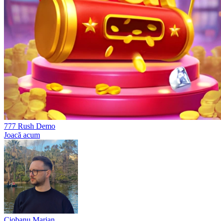
777 Rush Demo
Joacă acum
Ciobanu Marian