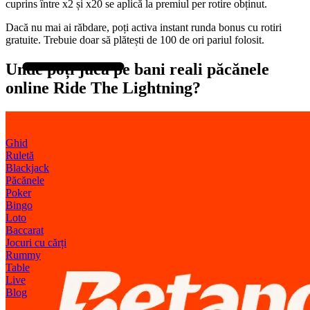
cuprins între x2 și x20 se aplică la premiul per rotire obținut.
Dacă nu mai ai răbdare, poți activa instant runda bonus cu rotiri
gratuite. Trebuie doar să plătești de 100 de ori pariul folosit.
Unde poți juca pe bani reali păcănele
online Ride The Lightning?
Ghid
Ruletă
Blackjack
Păcănele
Poker
Bingo
Loto
Baccarat
Jocuri cu cărți
Rummy
Table
Live
Blog