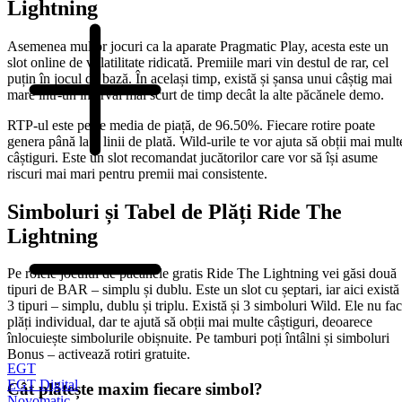
Lightning
Asemenea multor jocuri ca la aparate Pragmatic Play, acesta este un
slot online de volatilitate ridicată. Premiile mari vin destul de rar, cel
puțin în jocul de bază. În același timp, există și șansa unui câștig mai
mare într-un interval mai scurt de timp decât la alte păcănele demo.
RTP-ul este peste media de piață, de 96.50%. Fiecare rotire poate
genera până la 9 linii de plată. Wild-urile te vor ajuta să obții mai mult
câștiguri. Este un slot recomandat jucătorilor care vor să își asume
riscuri mai mari pentru premii mai consistente.
Simboluri și Tabel de Plăți Ride The
Lightning
Pe rolele jocului de păcănele gratis Ride The Lightning vei găsi două
tipuri de BAR – simplu și dublu. Este un slot cu șeptari, iar aici există
3 tipuri – simplu, dublu și triplu. Există și 3 simboluri Wild. Ele nu fac
plăți individual, dar te ajută să obții mai multe câștiguri, deoarece
înlocuiește simbolurile obișnuite. Pe tamburi poți întâlni și simboluri
Bonus – activează rotiri gratuite.
EGT
EGT Digital
Cât plătește maxim fiecare simbol?
Novomatic