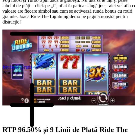
Poți folosi și Turbo Spin dacă te grăbești. Nu uita să te uiți și peste
tabelul de plăți – click pe „i”, aflat în partea stângă jos – aici vei afla c
valoare are fiecare simbol sau cum se activează runda bonus cu rotiri
gratuite. Joacă Ride The Lightning demo pe pagina noastră pentru
distracție!
Păcănele Gratis
Producători
RTP 96.50% și 9 Linii de Plată Ride The