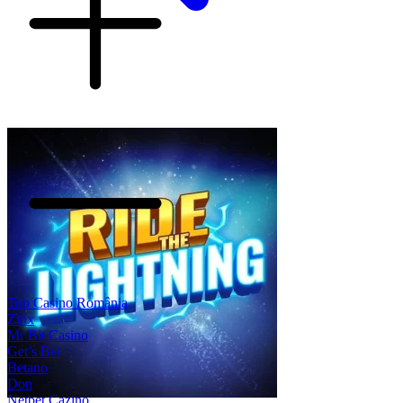
Top Casino România
Zinx
Mr Bit Casino
Get’s Bet
Betano
Don
Netbet Cazino