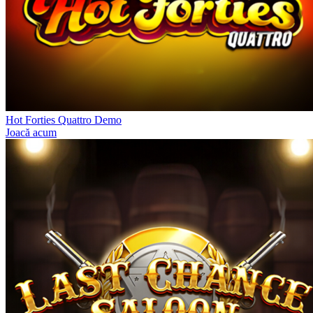
Hot Forties Quattro Demo
Joacă acum