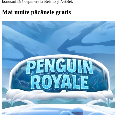
bonusuri fără depunere la Betano și NetBet.
Mai multe păcănele gratis