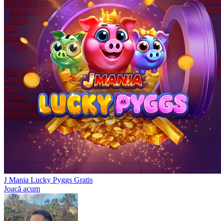
J Mania Lucky Pyggs Gratis
Joacă acum