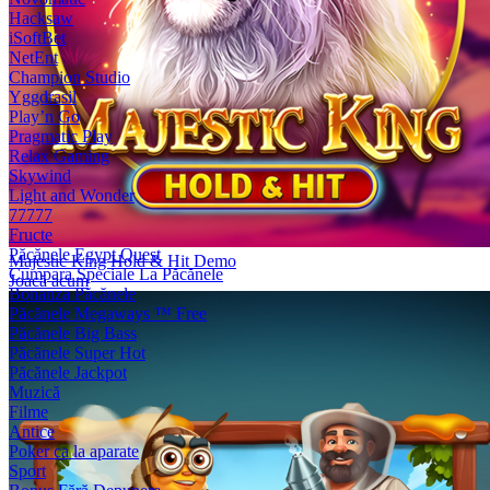
Hacksaw
iSoftBet
NetEnt
Champion Studio
Yggdrasil
Play’n Go
Pragmatic Play
Relax Gaming
Skywind
Light and Wonder
77777
Fructe
Păcănele Egypt Quest
Majestic King Hold & Hit Demo
Cumpara Speciale La Păcănele
Joacă acum
Bonanza Păcănele
Păcănele Megaways ™ Free
Păcănele Big Bass
Păcănele Super Hot
Păcănele Jackpot
Muzică
Filme
Antice
Poker ca la aparate
Sport