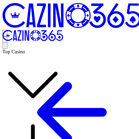
Top Casino