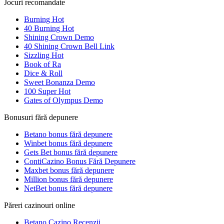
Jocuri recomandate
Burning Hot
40 Burning Hot
Shining Crown Demo
40 Shining Crown Bell Link
Sizzling Hot
Book of Ra
Dice & Roll
Sweet Bonanza Demo
100 Super Hot
Gates of Olympus Demo
Bonusuri fără depunere
Betano bonus fără depunere
Winbet bonus fără depunere
Gets Bet bonus fără depunere
ContiCazino Bonus Fără Depunere
Maxbet bonus fără depunere
Million bonus fără depunere
NetBet bonus fără depunere
Păreri cazinouri online
Betano Cazino Recenzii