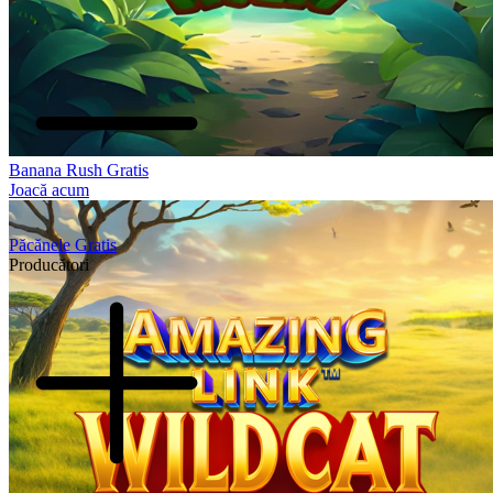
Banana Rush Gratis
Joacă acum
Păcănele Gratis
Producători