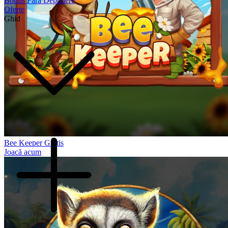
Bonus Fără Depunere
Oferte
Ghid
Bee Keeper Gratis
Joacă acum