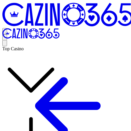
Top Casino