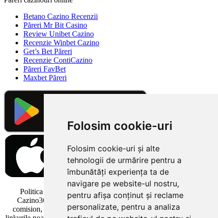
Betano Cazino Recenzii
Păreri Mr Bit Casino
Review Unibet Cazino
Recenzie Winbet Cazino
Get’s Bet Păreri
Recenzie ContiCazino
Păreri FavBet
Maxbet Păreri
Folosim cookie-uri
Folosim cookie-uri și alte
tehnologii de urmărire pentru a
îmbunătăți experiența ta de
navigare pe website-ul nostru,
Politica linkurilor: Vă rugăm să rețineți că unele linkuri de pe
pentru afișa conținut și reclame
Cazino365.ro sunt linkuri de afiliere. Este posibil să primim un
personalizate, pentru a analiza
comision, fără costuri suplimentare pentru dvs., dacă faceți clic pe
linkurile noastre externe și deschideți un cont la unul dintre cazinouril