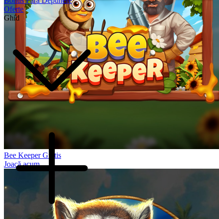
Bonus Fără Depunere
Oferte
Ghid
Bee Keeper Gratis
Joacă acum