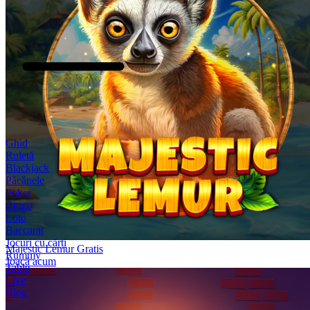
Ghid
Ruletă
Blackjack
Păcănele
Poker
Bingo
Loto
Baccarat
Jocuri cu cărți
Majestic Lemur Gratis
Rummy
Joacă acum
Table
Live
Blog