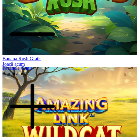
Banana Rush Gratis
Joacă acum
Păcănele Gratis
Producători