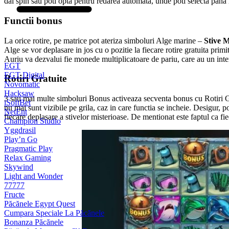
dai spin sau poti opta pentru redarea automata, unde poti selecta pana l
Functii bonus
La orice rotire, pe matrice pot ateriza simboluri Alge marine –
Stive M
Alge se vor deplasare in jos cu o pozitie la fiecare rotire gratuita pri
Auriu va dezvalui fie monede multiplicatoare de pariu, care au un interv
EGT
EGT Digital
Rotiri Gratuite
Novomatic
Hacksaw
3 sau mai multe simboluri Bonus activeaza secventa bonus cu Rotiri Grat
iSoftBet
nu mai sunt vizibile pe grila, caz in care functia se incheie. Desigur, 
NetEnt
fiecare deplasare a stivelor misterioase. De mentionat este faptul ca f
Champion Studio
Yggdrasil
Play’n Go
Pragmatic Play
Relax Gaming
Skywind
Light and Wonder
77777
Fructe
Păcănele Egypt Quest
Cumpara Speciale La Păcănele
Bonanza Păcănele