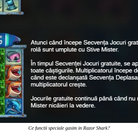
Ce functii speciale gasim in Razor Shark?