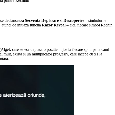
ta printre Rechini!
, se declanseaza
Secventa Deplasare si Descoperire
– simbolurile
 atunci de initiaza functia
Razor Reveal
– aici, fiecare simbol Rechin
lge), care se vor deplasa o pozitie in jos la fiecare spin, pana cand
i mult, exista si un multiplicator progresiv, care incepe cu x1 la
ntara.