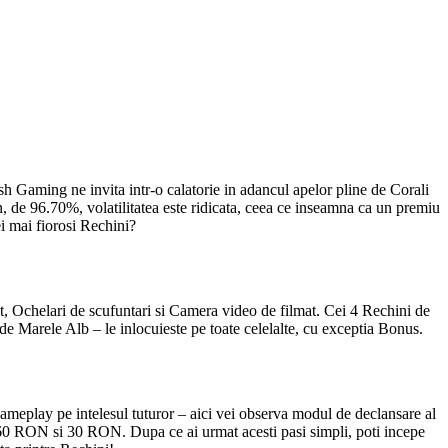
sh Gaming ne invita intr-o calatorie in adancul apelor pline de Corali
n, de 96.70%, volatilitatea este ridicata, ceea ce inseamna ca un premiu
ei mai fiorosi Rechini?
ot, Ochelari de scufuntari si Camera video de filmat. Cei 4 Rechini de
de Marele Alb – le inlocuieste pe toate celelalte, cu exceptia Bonus.
 gameplay pe intelesul tuturor – aici vei observa modul de declansare al
 0.60 RON si 30 RON. Dupa ce ai urmat acesti pasi simpli, poti incepe