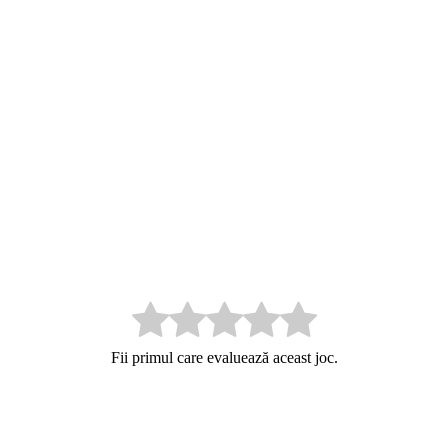
Fii primul care evaluează aceast joc.