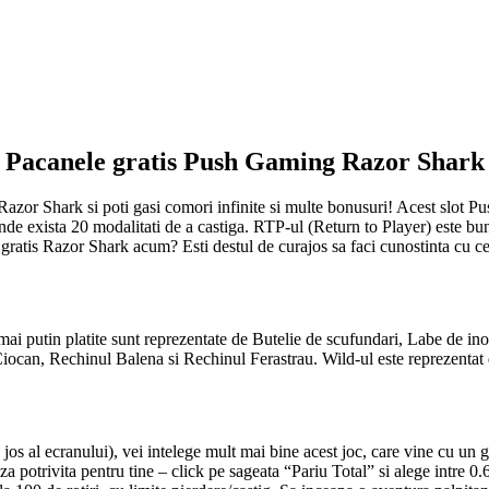
Pacanele gratis Push Gaming Razor Shark
azor Shark si poti gasi comori infinite si multe bonusuri! Acest slot Pu
unde exista 20 modalitati de a castiga. RTP-ul (Return to Player) este bu
e gratis Razor Shark acum? Esti destul de curajos sa faci cunostinta cu c
mai putin platite sunt reprezentate de Butelie de scufundari, Labe de in
Ciocan, Rechinul Balena si Rechinul Ferastrau. Wild-ul este reprezentat 
 jos al ecranului), vei intelege mult mai bine acest joc, care vine cu un
iza potrivita pentru tine – click pe sageata “Pariu Total” si alege intre