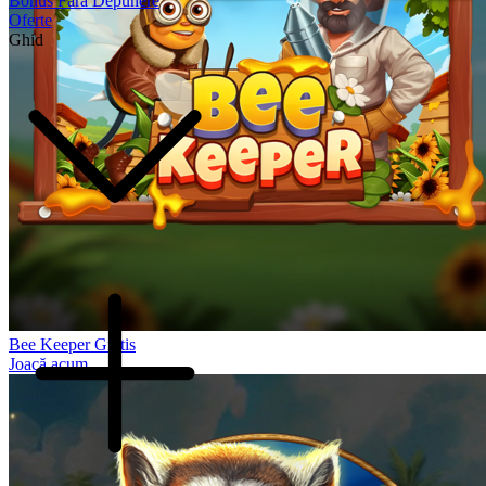
Bonus Fără Depunere
Oferte
Ghid
Bee Keeper Gratis
Joacă acum