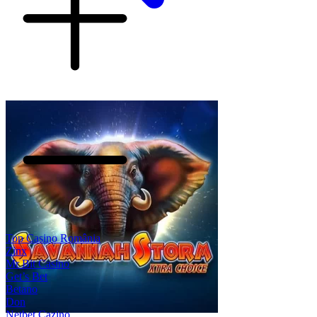
Top Casino România
Zinx
Mr Bit Casino
Get’s Bet
Betano
Don
Netbet Cazino