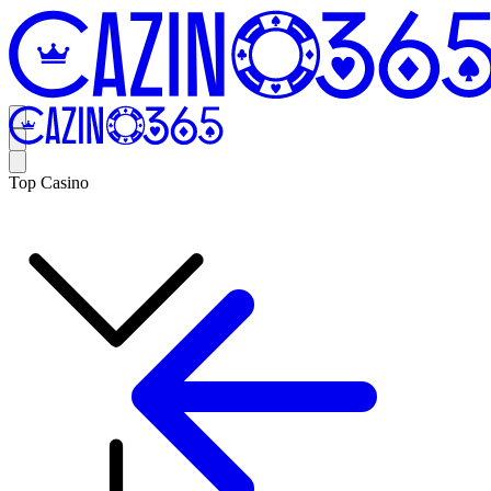
Top Casino