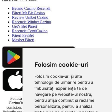
Betano Cazino Recenzii
Păreri Mr Bit Casino
Review Unibet Cazino
Recenzie Winbet Cazino
Get’s Bet Păreri
Recenzie ContiCazino
Păreri FavBet
Maxbet Păreri
Folosim cookie-uri
Folosim cookie-uri și alte
tehnologii de urmărire pentru a
îmbunătăți experiența ta de
navigare pe website-ul nostru,
Politica linkurilor: Vă rugăm să rețineți că unele linkuri de pe
pentru afișa conținut și reclame
Cazino365.ro sunt linkuri de afiliere. Este posibil să primim un
personalizate, pentru a analiza
comision, fără costuri suplimentare pentru dvs., dacă faceți clic pe
linkurile noastre externe și deschideți un cont la unul dintre cazinouril