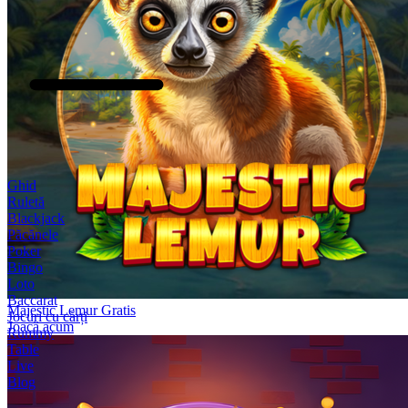
Ghid
Ruletă
Blackjack
Păcănele
Poker
Bingo
Loto
Baccarat
Majestic Lemur Gratis
Jocuri cu cărți
Joacă acum
Rummy
Table
Live
Blog