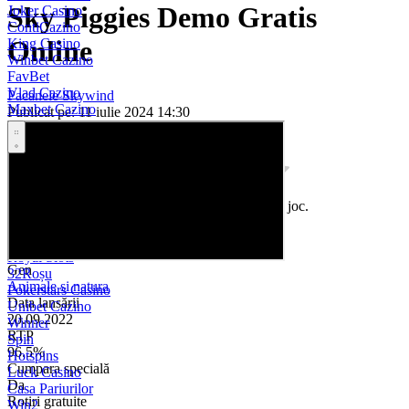
Sky Piggies Demo Gratis
Joker Casino
ContiCazino
Online
King Casino
Winbet Cazino
FavBet
Vlad Cazino
Pacanele Skywind
Maxbet Cazino
Publicat pe: 11 iulie 2024 14:30
Bilion Casino
Joacă pe bani reali
Resetare credit
Million
Prima Casino
Player Casino
Winmasters Cazino
Fii primul care evaluează aceast joc.
12xbet
PariuriPlus
Producător
WinBoss Cazino
Pacanele Skywind
Royal Slots
Gen
32Roșu
Animale si natura
Pokerstars Casino
Data lansării
Unibet Cazino
20.09.2022
Winner
RTP
Spin
96.5%
Hotspins
Cumpara specială
Luck Casino
Da
Casa Pariurilor
Rotiri gratuite
Win2