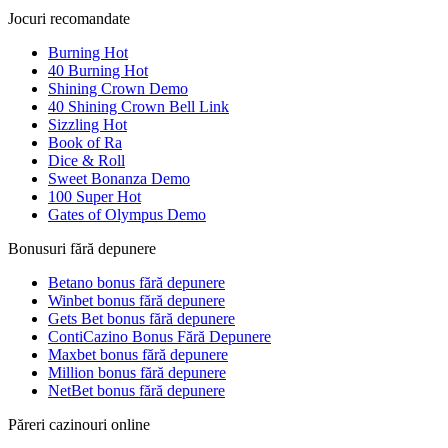
Jocuri recomandate
Burning Hot
40 Burning Hot
Shining Crown Demo
40 Shining Crown Bell Link
Sizzling Hot
Book of Ra
Dice & Roll
Sweet Bonanza Demo
100 Super Hot
Gates of Olympus Demo
Bonusuri fără depunere
Betano bonus fără depunere
Winbet bonus fără depunere
Gets Bet bonus fără depunere
ContiCazino Bonus Fără Depunere
Maxbet bonus fără depunere
Million bonus fără depunere
NetBet bonus fără depunere
Păreri cazinouri online