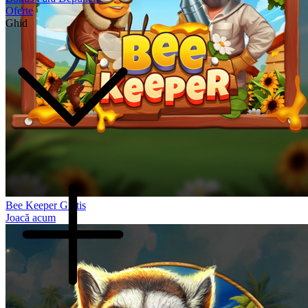
Oferte
Ghid
Bee Keeper Gratis
Joacă acum