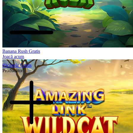
Banana Rush Gratis
Joacă acum
Păcănele Gratis
Producători