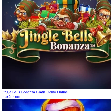
Jingle Bells Bonanza Gratis Demo Online
Joacă acum