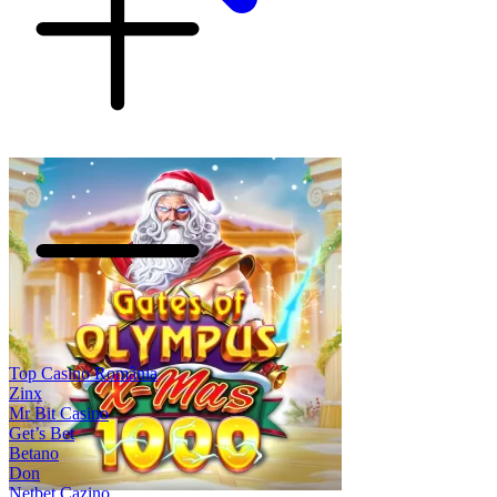
Top Casino România
Zinx
Mr Bit Casino
Get’s Bet
Betano
Don
Netbet Cazino