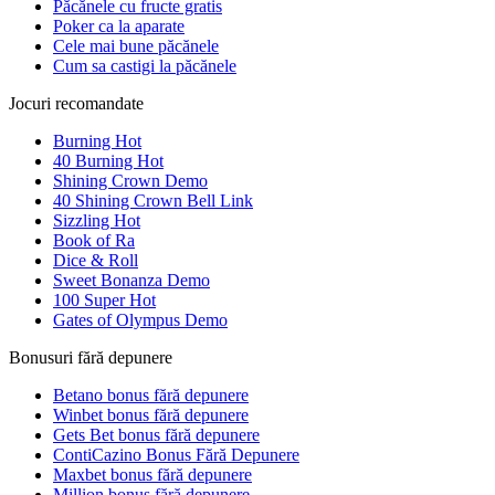
Păcănele cu fructe gratis
Poker ca la aparate
Cele mai bune păcănele
Cum sa castigi la păcănele
Jocuri recomandate
Burning Hot
40 Burning Hot
Shining Crown Demo
40 Shining Crown Bell Link
Sizzling Hot
Book of Ra
Dice & Roll
Sweet Bonanza Demo
100 Super Hot
Gates of Olympus Demo
Bonusuri fără depunere
Betano bonus fără depunere
Winbet bonus fără depunere
Gets Bet bonus fără depunere
ContiCazino Bonus Fără Depunere
Maxbet bonus fără depunere
Million bonus fără depunere