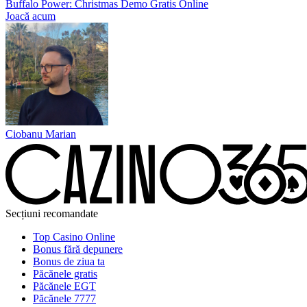
Buffalo Power: Christmas Demo Gratis Online
Joacă acum
Ciobanu Marian
Secțiuni recomandate
Top Casino Online
Bonus fără depunere
Bonus de ziua ta
Păcănele gratis
Păcănele EGT
Păcănele 7777