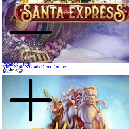
Păcănele Gratis
Santa Express Gratis Demo Online
Producători
Joacă acum