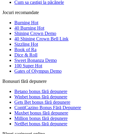
Cum sa castigi la păcănele
Jocuri recomandate
Burning Hot
40 Burning Hot
Shining Crown Demo
40 Shining Crown Bell Link
Sizzling Hot
Book of Ra
Dice & Roll
Sweet Bonanza Demo
100 Super Hot
Gates of Olympus Demo
Bonusuri fără depunere
Betano bonus fără depunere
Winbet bonus fără depunere
Gets Bet bonus fără depunere
ContiCazino Bonus Fără Depunere
Maxbet bonus fără depunere
Million bonus fără depunere
NetBet bonus fără depunere
Păreri cazinouri online