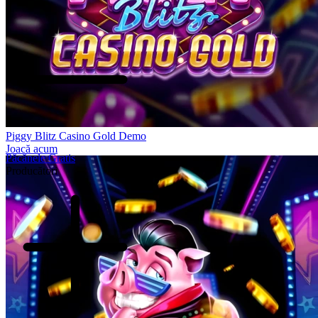
Piggy Blitz Casino Gold Demo
Joacă acum
Păcănele Gratis
Producători