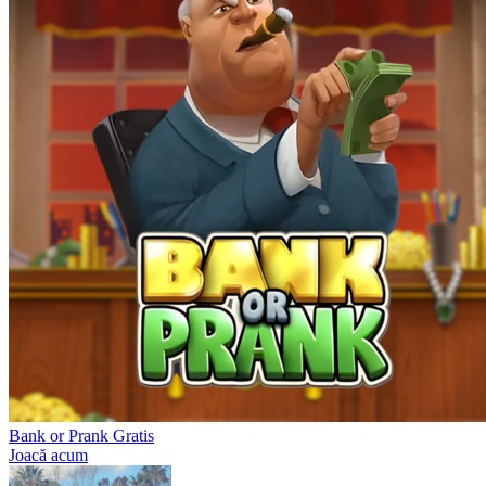
Bank or Prank Gratis
Joacă acum