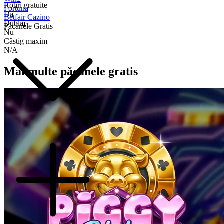
Rotiri gratuite
Fortuna
Da
Betfair Cazino
Dublaj
Păcănele Gratis
Nu
Câstig maxim
N/A
Mai multe păcănele gratis