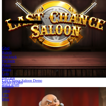
Ghid
Ruletă
Blackjack
Păcănele
Poker
Bingo
Loto
Baccarat
Last Chance Saloon Demo
Jocuri cu cărți
Joacă acum
Rummy
Table
Live
Blog