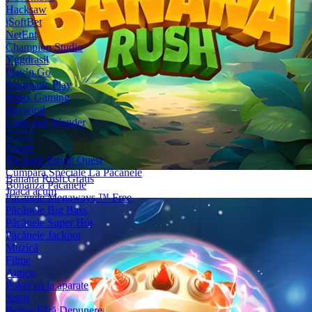
Hacksaw
iSoftBet
NetEnt
Champion Studio
Yggdrasil
Play’n Go
Pragmatic Play
Relax Gaming
Skywind
Light and Wonder
77777
Fructe
Păcănele Egypt Quest
Cumpara Speciale La Păcănele
Banana Rush Gratis
Bonanza Păcănele
Joacă acum
Păcănele Megaways ™ Free
Păcănele Big Bass
Păcănele Super Hot
Păcănele Jackpot
Muzică
Filme
Antice
Poker ca la aparate
Sport
Bonus Fără Depunere