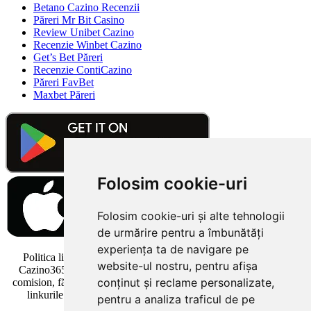
Betano Cazino Recenzii
Păreri Mr Bit Casino
Review Unibet Cazino
Recenzie Winbet Cazino
Get’s Bet Păreri
Recenzie ContiCazino
Păreri FavBet
Maxbet Păreri
Folosim cookie-uri
Folosim cookie-uri și alte tehnologii
de urmărire pentru a îmbunătăți
experiența ta de navigare pe
Politica linkurilor: Vă rugăm să rețineți că unele linkuri de pe
website-ul nostru, pentru afișa
Cazino365.ro sunt linkuri de afiliere. Este posibil să primim un
conținut și reclame personalizate,
comision, fără costuri suplimentare pentru dvs., dacă faceți clic pe
linkurile noastre externe și deschideți un cont la unul dintre
pentru a analiza traficul de pe
cazinourile online menționate.