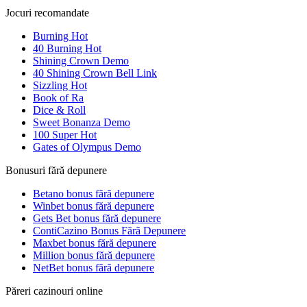
Jocuri recomandate
Burning Hot
40 Burning Hot
Shining Crown Demo
40 Shining Crown Bell Link
Sizzling Hot
Book of Ra
Dice & Roll
Sweet Bonanza Demo
100 Super Hot
Gates of Olympus Demo
Bonusuri fără depunere
Betano bonus fără depunere
Winbet bonus fără depunere
Gets Bet bonus fără depunere
ContiCazino Bonus Fără Depunere
Maxbet bonus fără depunere
Million bonus fără depunere
NetBet bonus fără depunere
Păreri cazinouri online