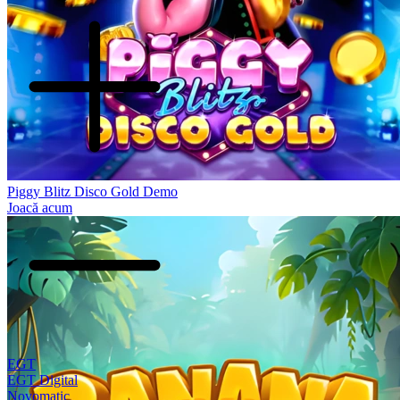
Piggy Blitz Disco Gold Demo
Joacă acum
EGT
EGT Digital
Novomatic