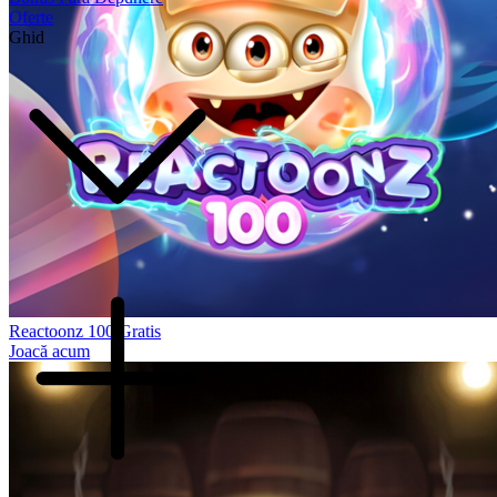
Oferte
Ghid
Reactoonz 100 Gratis
Joacă acum