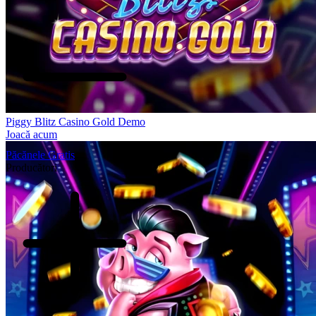
Piggy Blitz Casino Gold Demo
Joacă acum
Păcănele Gratis
Producători