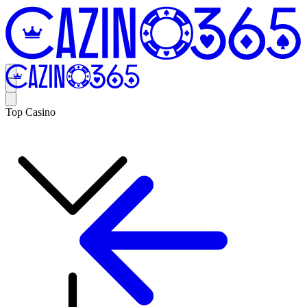
Top Casino