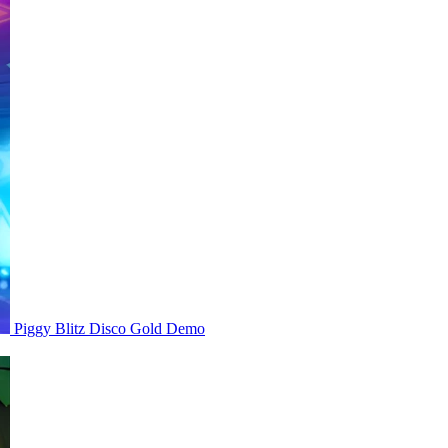
Piggy Blitz Disco Gold Demo