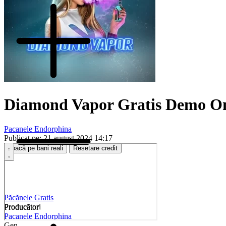
Diamond Vapor Gratis Demo On
Pacanele Endorphina
Publicat pe: 21 august 2024 14:17
Joacă pe bani reali
Resetare credit
Păcănele Gratis
Producători
Producător
Pacanele Endorphina
Gen