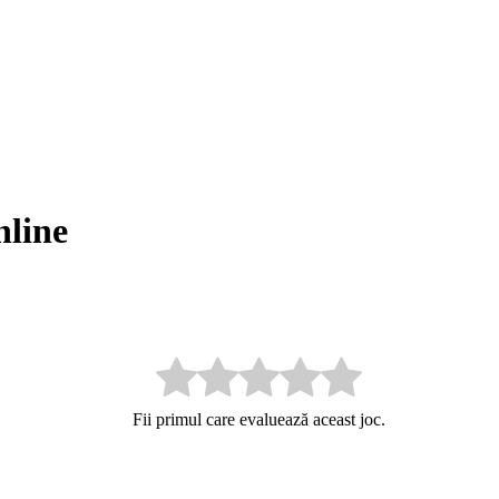
line
Fii primul care evaluează aceast joc.