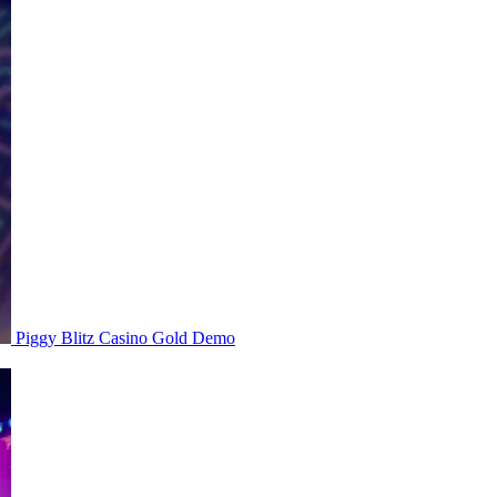
Piggy Blitz Casino Gold Demo