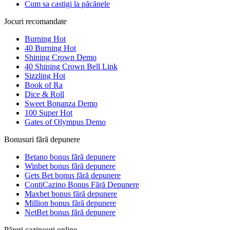
Cum sa castigi la păcănele
Jocuri recomandate
Burning Hot
40 Burning Hot
Shining Crown Demo
40 Shining Crown Bell Link
Sizzling Hot
Book of Ra
Dice & Roll
Sweet Bonanza Demo
100 Super Hot
Gates of Olympus Demo
Bonusuri fără depunere
Betano bonus fără depunere
Winbet bonus fără depunere
Gets Bet bonus fără depunere
ContiCazino Bonus Fără Depunere
Maxbet bonus fără depunere
Million bonus fără depunere
NetBet bonus fără depunere
Păreri cazinouri online