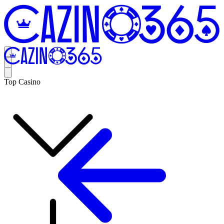
Top Casino