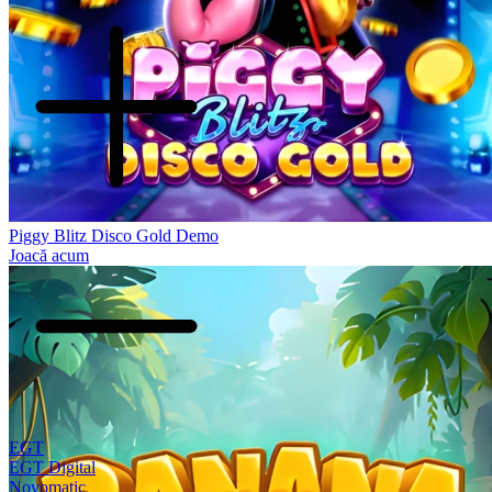
Piggy Blitz Disco Gold Demo
Joacă acum
EGT
EGT Digital
Novomatic