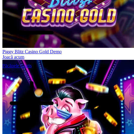
Piggy Blitz Casino Gold Demo
Joacă acum
Păcănele Gratis
Producători