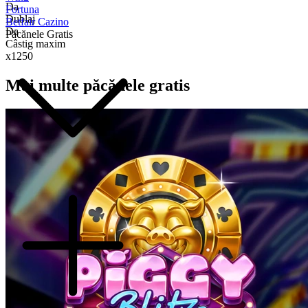
Da
Fortuna
Dublaj
Betfair Cazino
Da
Păcănele Gratis
Câstig maxim
x1250
Mai multe păcănele gratis