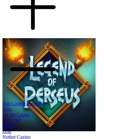
Top Casino România
Zinx
Mr Bit Casino
Get’s Bet
Betano
Don
Netbet Cazino