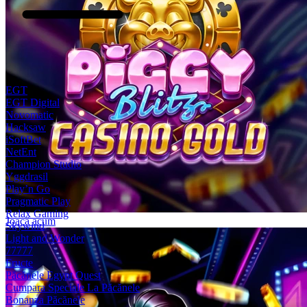
EGT
EGT Digital
Novomatic
Hacksaw
iSoftBet
NetEnt
Champion Studio
Yggdrasil
Play’n Go
Pragmatic Play
Relax Gaming
Joacă acum
Skywind
Light and Wonder
77777
Fructe
Păcănele Egypt Quest
Cumpara Speciale La Păcănele
Bonanza Păcănele