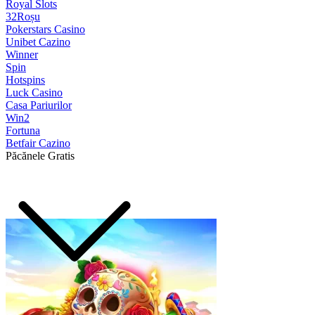
Royal Slots
32Roșu
Pokerstars Casino
Unibet Cazino
Winner
Spin
Hotspins
Luck Casino
Casa Pariurilor
Win2
Fortuna
Betfair Cazino
Păcănele Gratis