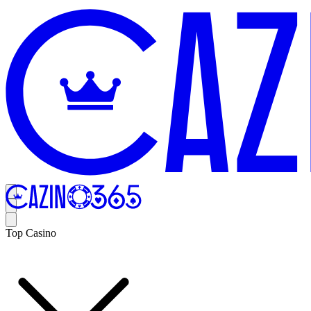
Top Casino