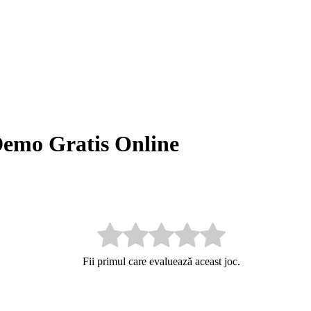
Demo Gratis Online
Fii primul care evaluează aceast joc.