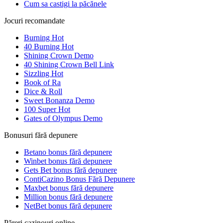
Cum sa castigi la păcănele
Jocuri recomandate
Burning Hot
40 Burning Hot
Shining Crown Demo
40 Shining Crown Bell Link
Sizzling Hot
Book of Ra
Dice & Roll
Sweet Bonanza Demo
100 Super Hot
Gates of Olympus Demo
Bonusuri fără depunere
Betano bonus fără depunere
Winbet bonus fără depunere
Gets Bet bonus fără depunere
ContiCazino Bonus Fără Depunere
Maxbet bonus fără depunere
Million bonus fără depunere
NetBet bonus fără depunere
Păreri cazinouri online