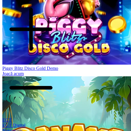
Piggy Blitz Disco Gold Demo
Joacă acum
EGT
EGT Digital
Novomatic