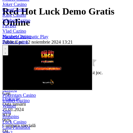
Joker Casino
Red Hot Luck Demo Gratis
ContiCazino
King Casino
Online
Winbet Cazino
FavBet
Vlad Cazino
Maxbet Cazino
Pacanele Pragmatic Play
Bilion Casino
Publicat pe: 12 noiembrie 2024 13:21
Million
Joacă pe bani reali
Resetare credit
Prima Casino
Player Casino
Winmasters Cazino
12xbet
Fii primul care evaluează aceast joc.
PariuriPlus
WinBoss Cazino
Producător
Royal Slots
Pacanele Pragmatic Play
32Roșu
Gen
Pokerstars Casino
Distractie
Unibet Cazino
Data lansării
Winner
21.01.2024
Spin
RTP
Hotspins
96%
Luck Casino
Cumpara specială
Casa Pariurilor
Da
Win2