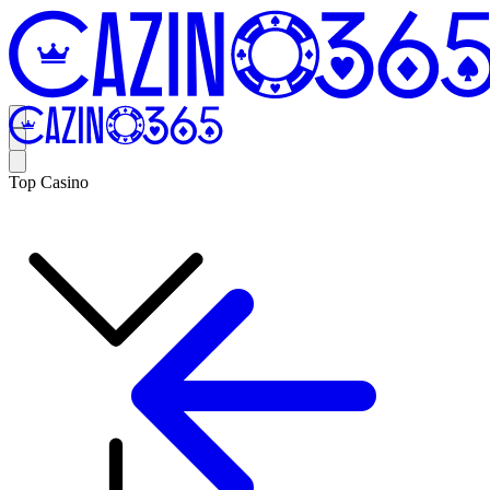
Top Casino