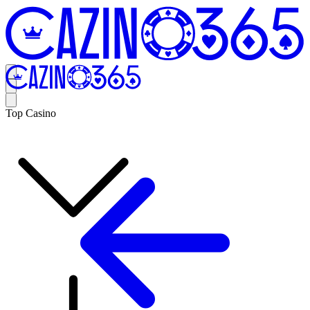
Top Casino