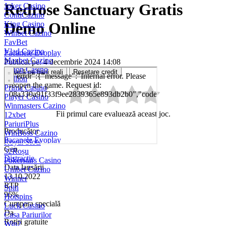
Redrose Sanctuary Gratis
Joker Casino
ContiCazino
Demo Online
King Casino
Winbet Cazino
FavBet
Vlad Cazino
Pacanele Evoplay
Maxbet Cazino
Publicat pe: 4 decembrie 2024 14:08
Bilion Casino
Joacă pe bani reali
Resetare credit
Million
Prima Casino
Player Casino
Winmasters Cazino
Fii primul care evaluează aceast joc.
12xbet
PariuriPlus
Producător
WinBoss Cazino
Pacanele Evoplay
Royal Slots
Gen
32Roșu
Distractie
Pokerstars Casino
Data lansării
Unibet Cazino
13.10.2022
Winner
RTP
Spin
96%
Hotspins
Cumpara specială
Luck Casino
Da
Casa Pariurilor
Rotiri gratuite
Win2