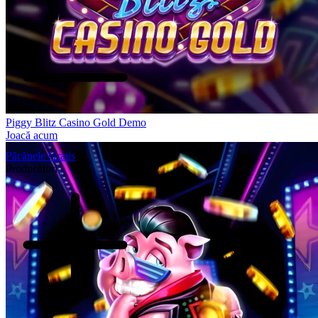
Piggy Blitz Casino Gold Demo
Joacă acum
Păcănele Gratis
Producători