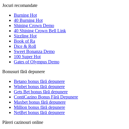
Jocuri recomandate
Burning Hot
40 Burning Hot
Shining Crown Demo
40 Shining Crown Bell Link
Sizzling Hot
Book of Ra
Dice & Roll
Sweet Bonanza Demo
100 Super Hot
Gates of Olympus Demo
Bonusuri fără depunere
Betano bonus fără depunere
Winbet bonus fără depunere
Gets Bet bonus fără depunere
ContiCazino Bonus Fără Depunere
Maxbet bonus fără depunere
Million bonus fără depunere
NetBet bonus fără depunere
Păreri cazinouri online