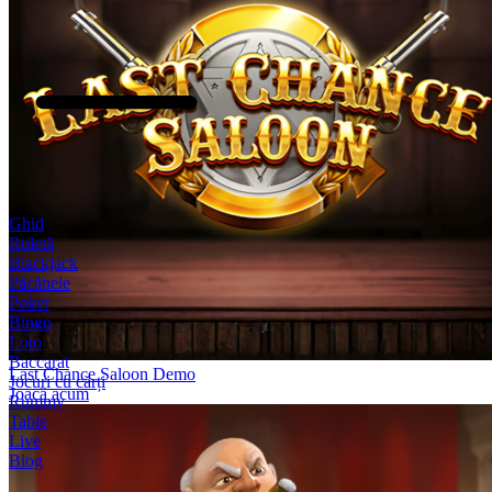
Ghid
Ruletă
Blackjack
Păcănele
Poker
Bingo
Loto
Baccarat
Last Chance Saloon Demo
Jocuri cu cărți
Joacă acum
Rummy
Table
Live
Blog