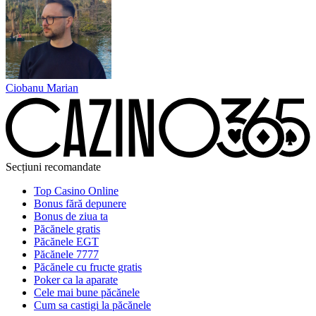
Ciobanu Marian
Secțiuni recomandate
Top Casino Online
Bonus fără depunere
Bonus de ziua ta
Păcănele gratis
Păcănele EGT
Păcănele 7777
Păcănele cu fructe gratis
Poker ca la aparate
Cele mai bune păcănele
Cum sa castigi la păcănele