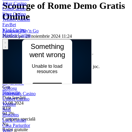
Scourge of Rome Demo Gratis
Joker Casino
ContiCazino
Online
King Casino
Winbet Cazino
FavBet
Vlad Cazino
Pacanele Play'n Go
Maxbet Cazino
Publicat pe: 28 noiembrie 2024 11:24
Bilion Casino
Joacă pe bani reali
Resetare credit
Million
Prima Casino
Player Casino
Winmasters Cazino
Fii primul care evaluează aceast joc.
12xbet
PariuriPlus
Producător
WinBoss Cazino
Pacanele Play'n Go
Royal Slots
Gen
32Roșu
Distractie
Pokerstars Casino
Data lansării
Unibet Cazino
15.08.2024
Winner
RTP
Spin
94.2%
Hotspins
Cumpara specială
Luck Casino
Nu
Casa Pariurilor
Rotiri gratuite
Win2