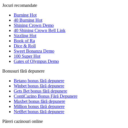
Jocuri recomandate
Burning Hot
40 Burning Hot
Shining Crown Demo
40 Shining Crown Bell Link
Sizzling Hot
Book of Ra
Dice & Roll
Sweet Bonanza Demo
100 Super Hot
Gates of Olympus Demo
Bonusuri fără depunere
Betano bonus fără depunere
Winbet bonus fără depunere
Gets Bet bonus fără depunere
ContiCazino Bonus Fără Depunere
Maxbet bonus fără depunere
Million bonus fără depunere
NetBet bonus fără depunere
Păreri cazinouri online