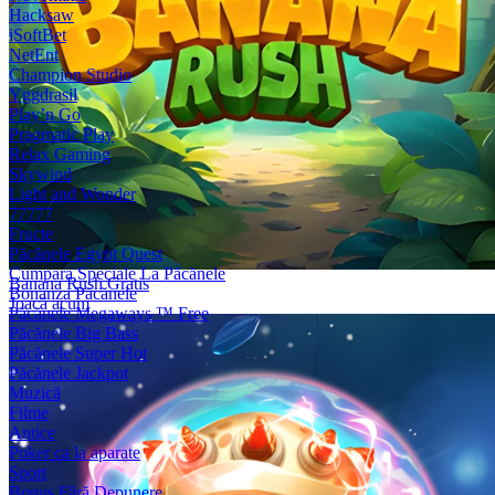
Hacksaw
iSoftBet
NetEnt
Champion Studio
Yggdrasil
Play’n Go
Pragmatic Play
Relax Gaming
Skywind
Light and Wonder
77777
Fructe
Păcănele Egypt Quest
Cumpara Speciale La Păcănele
Banana Rush Gratis
Bonanza Păcănele
Joacă acum
Păcănele Megaways ™ Free
Păcănele Big Bass
Păcănele Super Hot
Păcănele Jackpot
Muzică
Filme
Antice
Poker ca la aparate
Sport
Bonus Fără Depunere