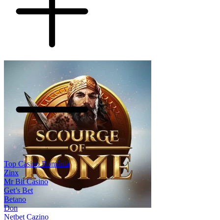
Top Casino România
Zinx
Mr Bit Casino
Get’s Bet
Betano
Don
Netbet Cazino